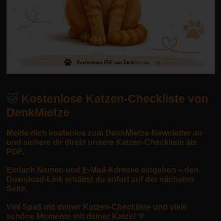
🐱
Kostenlose Katzen-Checkliste von
DenkMietze
Melde dich kostenlos zum DenkMietze-Newsletter an
und sichere dir direkt unsere Katzen-Checkliste als
PDF.
Einfach Namen und E-Mail-Adresse eingeben – den
Download-Link erhältst du sofort auf der nächsten
Seite.
Viel Spaß mit deiner Katzen-Checkliste und viele
schöne Momente mit deiner Katze!
🧡