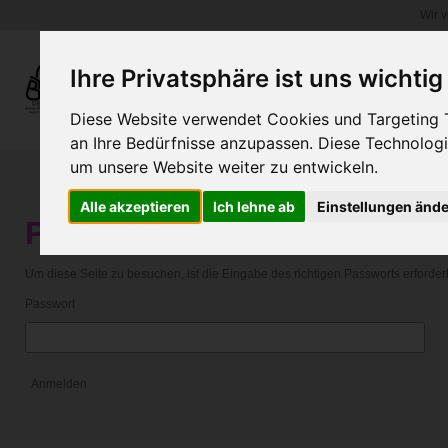
Wir 
Zum
Hauptinhalt
springen
Ihre Privatsphäre ist uns wichtig
WEINGLASHALTER.COM
Diese Website verwendet Cookies und Targeting Te
an Ihre Bedürfnisse anzupassen. Diese Technolo
um unsere Website weiter zu entwickeln.
Alle akzeptieren
Ich lehne ab
Einstellungen änd
Passwort erforderlich
Um diese Seite zu besuchen, ist die Eingabe des richtigen Passworts erforderl
Passwort
Anmelden