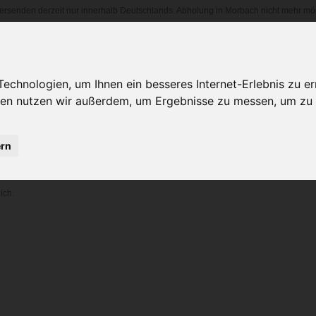
versenden derzeit nur innerhalb Deutschlands. Abholung in Morbach nicht mehr mög
HOME
SHOP
HÄNDLERBEREICH
chnologien, um Ihnen ein besseres Internet-Erlebnis zu er
gien nutzen wir außerdem, um Ergebnisse zu messen, um z
ern
ich.