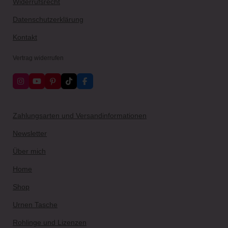
Widerrufsrecht
Datenschutzerklärung
Kontakt
Vertrag widerrufen
I
Y
P
T
F
n
o
i
i
a
s
u
n
k
c
t
T
t
T
e
a
u
e
o
b
Zahlungsarten und Versandinformationen
g
b
r
k
o
r
e
e
o
Newsletter
a
s
k
m
t
Über mich
Home
Shop
Urnen Tasche
Rohlinge und Lizenzen