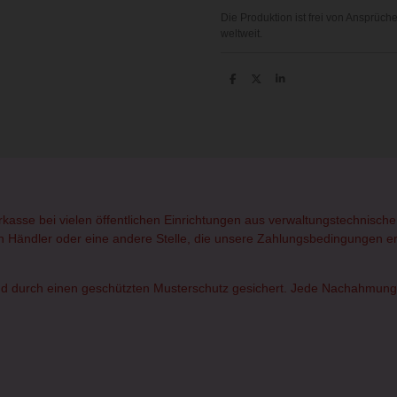
Die Produktion ist frei von Ansprüc
weltweit.
T
T
T
e
e
e
i
i
i
l
l
l
e
e
e
n
n
n
orkasse bei vielen öffentlichen Einrichtungen aus verwaltungstechnisc
rten Händler oder eine andere Stelle, die unsere Zahlungsbedingungen erf
d durch einen geschützten Musterschutz gesichert. Jede Nachahmung od