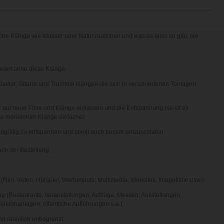
.
che Klänge
wie Wasser oder Natur rauschen und was es alles so gibt, sie
reiert ohne diese Klänge.
avier, Gitarre und Trommel klängen die sich in verschiedenen Tonlagen
r auf neue Töne und Klänge einlassen und die
Entspannung (so ist es
ese monotonen Klänge einfacher.
h endgültig zu entspannen und somit auch besser einzuschlafen.
ch der Bestellung.
(Film, Video, Hörspiel, Werbespots, Multimedia, Websites, Imagefilme usw.)
g (Restaurants, Veranstaltungen, Aufzüge, Messen, Ausstellungen,
elefonanlagen, öffentliche Aufführungen u.a.)
und räumlich unbegrenzt.