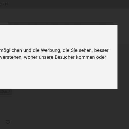
lich!
WIR VERSENDEN DERZEIT NUR INNERHALB DEUTSCHLANDS.
möglichen und die Werbung, die Sie sehen, besser
u verstehen, woher unsere Besucher kommen oder
wo - Die andere Musik zum
 Relaxen oder auch zum
(60 Minuten)
m Kauf