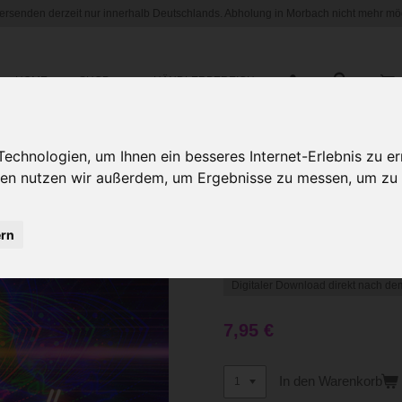
versenden derzeit nur innerhalb Deutschlands. Abholung in Morbach nicht mehr mög
HOME
SHOP
HÄNDLERBEREICH
chnologien, um Ihnen ein besseres Internet-Erlebnis zu er
gien nutzen wir außerdem, um Ergebnisse zu messen, um z
BMB Relax t
Entspannen,
ern
Einschlafen 
Digitaler Download direkt nach de
7,95 €
In den Warenkorb