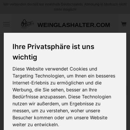
Wir versenden derzeit nur innerhalb Deutschlands. Abholung in Morbach nicht
Zum
mehr möglich!
Hauptinhalt
springen
WEINGLASHALTER.COM
BMB Relax three -
Ihre Privatsphäre ist uns
Die andere Musik
wichtig
zum Entspannen,
Relaxen oder auch
Diese Website verwendet Cookies und
zum Einschlafen
Targeting Technologien, um Ihnen ein besseres
(60 Minuten)
7,95 €
Internet-Erlebnis zu ermöglichen und die
Digitaler Download direkt nach
Werbung, die Sie sehen, besser an Ihre
dem Kauf
In den
Bedürfnisse anzupassen. Diese Technologien
Warenkorb
nutzen wir außerdem, um Ergebnisse zu
messen, um zu verstehen, woher unsere
Besucher kommen oder um unsere Website
Musik zum Relaxen und
Einschlafen.
weiter zu entwickeln.