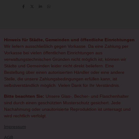
T
T
T
T
e
e
e
e
i
i
i
i
l
l
l
l
e
e
e
e
n
n
n
n
Hinweis für Städte, Gemeinden und öffentliche Einrichtungen
Wir liefern ausschließlich gegen Vorkasse. Da eine Zahlung per
Vorkasse bei vielen öffentlichen Einrichtungen aus
verwaltungstechnischen Gründen nicht möglich ist, können wir
Städte und Gemeinden leider nicht direkt beliefern. Eine
Bestellung über einen autorisierten Händler oder eine andere
Stelle, die unsere Zahlungsbedingungen erfüllen kann, ist
selbstverständlich möglich. Vielen Dank für Ihr Verständnis.
Bitte beachten Sie:
Unsere Glas-, Becher- und Flaschenhalter
sind durch einen geschützten Musterschutz gesichert. Jede
Nachahmung oder unautorisierte Reproduktion ist untersagt und
wird rechtlich verfolgt.
Impressum
AGB