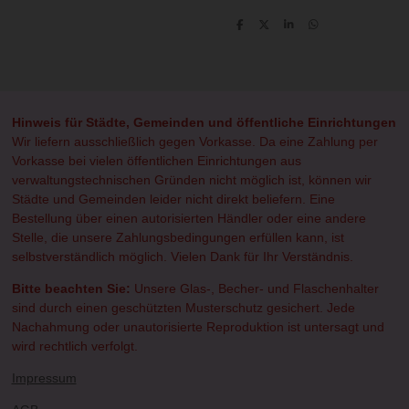
T
T
T
T
e
e
e
e
i
i
i
i
l
l
l
l
e
e
e
e
n
n
n
n
Hinweis für Städte, Gemeinden und öffentliche Einrichtungen
Wir liefern ausschließlich gegen Vorkasse. Da eine Zahlung per
Vorkasse bei vielen öffentlichen Einrichtungen aus
verwaltungstechnischen Gründen nicht möglich ist, können wir
Städte und Gemeinden leider nicht direkt beliefern. Eine
Bestellung über einen autorisierten Händler oder eine andere
Stelle, die unsere Zahlungsbedingungen erfüllen kann, ist
selbstverständlich möglich. Vielen Dank für Ihr Verständnis.
Bitte beachten Sie:
Unsere Glas-, Becher- und Flaschenhalter
sind durch einen geschützten Musterschutz gesichert. Jede
Nachahmung oder unautorisierte Reproduktion ist untersagt und
wird rechtlich verfolgt.
Impressum