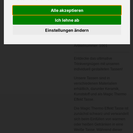
Alle akzeptieren
Ich lehne ab
In den
Einstellungen ändern
Warenkorb
Artikelnummer:
1001
Entdecke das ultimative
Trinkvergnügen mit unseren
individuell gestalteten Tassen!
Unsere Tassen sind in
verschiedenen Materialien
erhältlich, darunter Keramik,
Kunststoff und als Magic Thermo
Effekt Tasse.
Die Magic Thermo Effekt Tasse ist
zunächst schwarz und verwandelt
sich beim Einfüllen von warmen
oder heißen Getränken in eine
Weiße Tasse. Während dieser