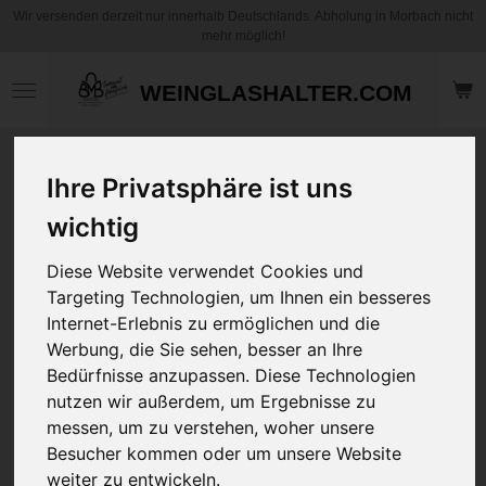
Wir versenden derzeit nur innerhalb Deutschlands. Abholung in Morbach nicht
Zum
mehr möglich!
Hauptinhalt
springen
WEINGLASHALTER.COM
Motiv Kinder
Ihre Privatsphäre ist uns
Becher / Tasse aus
Keramik oder
wichtig
Kunststoff - Boy
Diese Website verwendet Cookies und
Bär - Personalisiert
Targeting Technologien, um Ihnen ein besseres
Internet-Erlebnis zu ermöglichen und die
12,95 €
Werbung, die Sie sehen, besser an Ihre
zzgl.
Versandkosten
Bedürfnisse anzupassen. Diese Technologien
nutzen wir außerdem, um Ergebnisse zu
Tassen Art
messen, um zu verstehen, woher unsere
Besucher kommen oder um unsere Website
weiter zu entwickeln.
Name