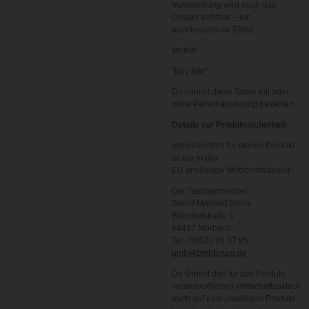
Verwandlung wird auch das
Design sichtbar – ein
wunderschöner Effekt.
Motive:
"Boy Bär"
Du kannst diese Tasse mit oder
ohne Personalisierung bestellen.
Details zur Produktsicherheit
Verantwortlich für dieses Produkt
ist der in der
EU ansässige Wirtschaftsakteur:
Der Taschenmacher
Bernd Manfred Brück
Bahnhofstraße 5
54497 Morbach
Tel.: 06533 95 97 85
bmb@bmbforum.de
Du findest den für das Produkt
verantwortlichen Wirtschaftsakteur
auch auf dem jeweiligen Produkt