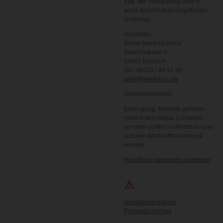
bzw. der Verpackung oder in
einer dem Produkt beigefügten
Unterlage.
Hersteller:
Bernd Manfred Brück
Bahnhostraße 5
54497 Morbach
Tel.: 06533 / 95 97 85
bmb@bmbforum.de
Sublimationsprint
Entsorgung: Keramik gehören
nicht in den Altglas Container,
sondern sollten im Restmüll oder
auf dem Wertstoffhof entsorgt
werden.
Rechtliche bedenken anmelden
⚠
Herstellerangaben/
Produktsicherheit