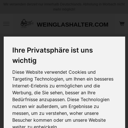
Wir versenden derzeit nur innerhalb Deutschlands. Abholung in Morbach nicht
Zum
mehr möglich!
Hauptinhalt
springen
WEINGLASHALTER.COM
Motiv Kaffee
Ihre Privatsphäre ist uns
Becher / Tasse - Du
denkst, ich wäre
wichtig
Lieb und nett,
Diese Website verwendet Cookies und
böser Fehler -
Targeting Technologien, um Ihnen ein besseres
Personalisierbar
Internet-Erlebnis zu ermöglichen und die
Werbung, die Sie sehen, besser an Ihre
12,95 €
Bedürfnisse anzupassen. Diese Technologien
zzgl.
Versandkosten
nutzen wir außerdem, um Ergebnisse zu
messen, um zu verstehen, woher unsere
Art
Besucher kommen oder um unsere Website
weiter zu entwickeln.