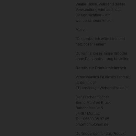
Weiße Tasse. Während dieser
Verwandlung wird auch das
Design sichtbar – ein
wunderschöner Effekt.
Motive:
"Du denkst, ich wäre Lieb und
nett, böser Fehler"
Du kannst diese Tasse mit oder
ohne Personalisierung bestellen.
Details zur Produktsicherheit
Verantwortlich für dieses Produkt
ist der in der
EU ansässige Wirtschaftsakteur:
Der Taschenmacher
Bernd Manfred Brück
Bahnhofstraße 5
54497 Morbach
Tel.: 06533 95 97 85
bmb@bmbforum.de
Du findest den für das Produkt