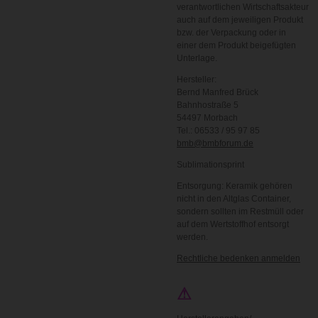
verantwortlichen Wirtschaftsakteur
auch auf dem jeweiligen Produkt
bzw. der Verpackung oder in
einer dem Produkt beigefügten
Unterlage.
Hersteller:
Bernd Manfred Brück
Bahnhostraße 5
54497 Morbach
Tel.: 06533 / 95 97 85
bmb@bmbforum.de
Sublimationsprint
Entsorgung: Keramik gehören
nicht in den Altglas Container,
sondern sollten im Restmüll oder
auf dem Wertstoffhof entsorgt
werden.
Rechtliche bedenken anmelden
⚠