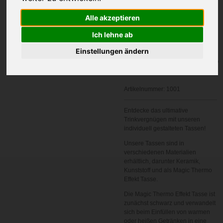
Ihr Wunschnamen
Alle akzeptieren
Ich lehne ab
Einstellungen ändern
In den
Warenkorb
Artikelnummer:
1001
Entdecke das ultimative
Trinkvergnügen mit unseren
individuell gestalteten Tassen!
Unsere Tassen sind in
verschiedenen Materialien
erhältlich, darunter Keramik,
Kunststoff und als Magic Thermo
Effekt Tasse.
Die Magic Thermo Effekt Tasse ist
zunächst schwarz und verwandelt
sich beim Einfüllen von warmen
oder heißen Getränken in eine