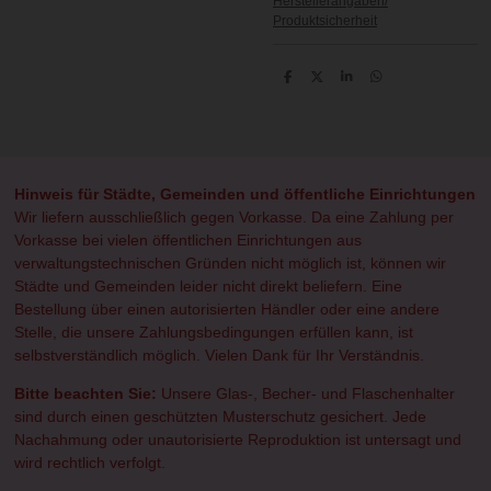
Herstellerangaben/
Produktsicherheit
T
T
T
T
e
e
e
e
i
i
i
i
l
l
l
l
e
e
e
e
n
n
n
n
Hinweis für Städte, Gemeinden und öffentliche Einrichtungen
Wir liefern ausschließlich gegen Vorkasse. Da eine Zahlung per
Vorkasse bei vielen öffentlichen Einrichtungen aus
verwaltungstechnischen Gründen nicht möglich ist, können wir
Städte und Gemeinden leider nicht direkt beliefern. Eine
Bestellung über einen autorisierten Händler oder eine andere
Stelle, die unsere Zahlungsbedingungen erfüllen kann, ist
selbstverständlich möglich. Vielen Dank für Ihr Verständnis.
Bitte beachten Sie:
Unsere Glas-, Becher- und Flaschenhalter
sind durch einen geschützten Musterschutz gesichert. Jede
Nachahmung oder unautorisierte Reproduktion ist untersagt und
wird rechtlich verfolgt.