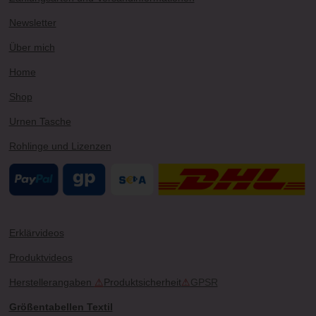
g
b
r
k
o
r
e
e
o
Newsletter
a
s
k
m
t
Über mich
Home
Shop
Urnen Tasche
Rohlinge und Lizenzen
Erklärvideos
Produktvideos
Herstellerangaben
⚠
Produktsicherheit
⚠
GPSR
Größentabellen Textil