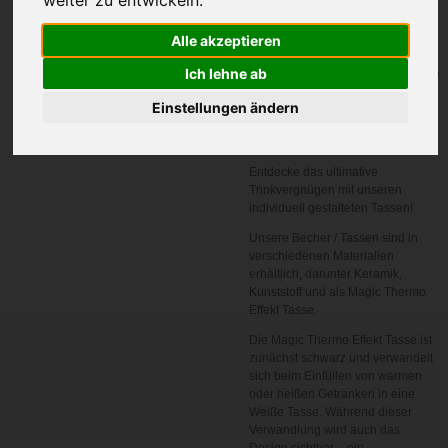
weiter zu entwickeln.
Alle akzeptieren
In den
Ich lehne ab
Warenkorb
Einstellungen ändern
Artikelnummer:
1001
Entdecke das ultimative
Trinkvergnügen mit unseren
individuell gestalteten Tassen!
Unsere Becher / Tassen sind in
verschiedenen Materialien
erhältlich, darunter Keramik,
Kunststoff und als Magic Thermo
Effekt Tasse.
Die Magic Thermo Effekt Tasse ist
zunächst schwarz und verwandelt
sich beim Einfüllen von warmen
oder heißen Getränken in eine
Weiße Tasse. Während dieser
Verwandlung wird auch das