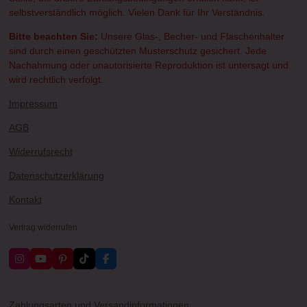
selbstverständlich möglich. Vielen Dank für Ihr Verständnis.
Bitte beachten Sie:
Unsere Glas-, Becher- und Flaschenhalter
sind durch einen geschützten Musterschutz gesichert. Jede
Nachahmung oder unautorisierte Reproduktion ist untersagt und
wird rechtlich verfolgt.
Impressum
AGB
Widerrufsrecht
Datenschutzerklärung
Kontakt
Vertrag widerrufen
I
Y
P
T
F
n
o
i
i
a
s
u
n
k
c
t
T
t
T
e
a
u
e
o
b
Zahlungsarten und Versandinformationen