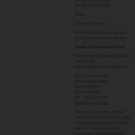
Design sichtbar – ein
wunderschöner Effekt.
Motive:
"Kollegin mit Herz"
Du kannst diese Tasse mit oder
ohne Personalisierung bestellen.
Details zur Produktsicherheit
Verantwortlich für dieses Produkt
ist der in der
EU ansässige Wirtschaftsakteur:
Der Taschenmacher
Bernd Manfred Brück
Bahnhofstraße 5
54497 Morbach
Tel.: 06533 95 97 85
bmb@bmbforum.de
Du findest den für das Produkt
verantwortlichen Wirtschaftsakteur
auch auf dem jeweiligen Produkt
bzw. der Verpackung oder in
einer dem Produkt beigefügten