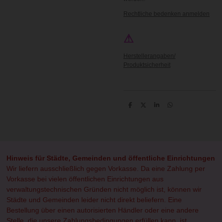
Rechtliche bedenken anmelden
⚠
Herstellerangaben/
Produktsicherheit
T
T
T
T
e
e
e
e
i
i
i
i
l
l
l
l
e
e
e
e
n
n
n
n
Hinweis für Städte, Gemeinden und öffentliche Einrichtungen
Wir liefern ausschließlich gegen Vorkasse. Da eine Zahlung per
Vorkasse bei vielen öffentlichen Einrichtungen aus
verwaltungstechnischen Gründen nicht möglich ist, können wir
Städte und Gemeinden leider nicht direkt beliefern. Eine
Bestellung über einen autorisierten Händler oder eine andere
Stelle, die unsere Zahlungsbedingungen erfüllen kann, ist