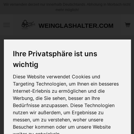
Wir versenden derzeit nur innerhalb Deutschlands. Abholung in Morbach nicht
Zum
mehr möglich!
Hauptinhalt
springen
WEINGLASHALTER.COM
Motiv Kaffee
Ihre Privatsphäre ist uns
Becher / Tasse -
Kollegin mit Herz -
wichtig
Personalisierbar
Diese Website verwendet Cookies und
12,95 €
Targeting Technologien, um Ihnen ein besseres
zzgl.
Versandkosten
Internet-Erlebnis zu ermöglichen und die
Werbung, die Sie sehen, besser an Ihre
Bedürfnisse anzupassen. Diese Technologien
Art
nutzen wir außerdem, um Ergebnisse zu
messen, um zu verstehen, woher unsere
Ihr Wunschname
Besucher kommen oder um unsere Website