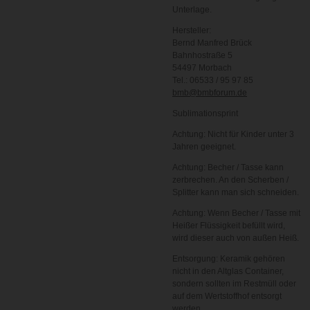
Unterlage.
Hersteller:
Bernd Manfred Brück
Bahnhostraße 5
54497 Morbach
Tel.: 06533 / 95 97 85
bmb@bmbforum.de
Sublimationsprint
Achtung: Nicht für Kinder unter 3
Jahren geeignet.
Achtung: Becher / Tasse kann
zerbrechen. An den Scherben /
Splitter kann man sich schneiden.
Achtung: Wenn Becher / Tasse mit
Heißer Flüssigkeit befüllt wird,
wird dieser auch von außen Heiß.
Entsorgung: Keramik gehören
nicht in den Altglas Container,
sondern sollten im Restmüll oder
auf dem Wertstoffhof entsorgt
werden.