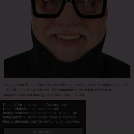
Angegebene Preise sind Gesamtpreise. Umsatzsteuer wird aufgrund gem. §
19 UStG nicht ausgewiesen.
Personalisierte Produkte (Widerruf
ausgeschlossen nach § 312g Abs. 2 Nr. 1 BGB)
Diese Website verwendet Cookies, um Ihr
Nutzererlebnis zu verbessern und
maßgeschneiderte Anzeigen anzuzeigen. Die
© 1998 - 2026 Bernd Manfred Brück
fortgesetzte Nutzung dieser Website bestätigt
Mit Unterstützung von
Webador
Ihre Zustimmung zur Verwendung von Cookies.
Ich stimme zu