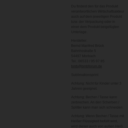
Du findest den für das Produkt
verantwortlichen Wirtschaftsakteur
auch auf dem jeweiligen Produkt
bzw. der Verpackung oder in
einer dem Produkt beigefügten
Unterlage.
Hersteller:
Bernd Manfred Brück
Bahnhostraße 5
54497 Morbach
Tel.: 06533 / 95 97 85
bmb@bmbforum.de
Sublimationsprint
Achtung: Nicht für Kinder unter 3
Jahren geeignet.
Achtung: Becher / Tasse kann
zerbrechen. An den Scherben /
Splitter kann man sich schneiden.
Achtung: Wenn Becher / Tasse mit
Heißer Flüssigkeit befüllt wird,
wird dieser auch von außen Heiß.