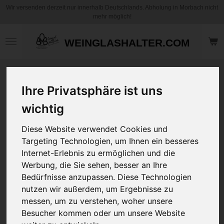
Wir versenden derzeit nur innerhalb Deutschlands. Abholung in Morbach nicht
Zum
mehr möglich!
Hauptinhalt
springen
WEINGLASHALTER.COM
Motiv Kaffee
Ihre Privatsphäre ist uns
Becher / Tasse mit
Spruch - Bevor du
wichtig
Fragst, NEIN! - in 5
Sprachen -
Diese Website verwendet Cookies und
Personalisierbar
Targeting Technologien, um Ihnen ein besseres
Internet-Erlebnis zu ermöglichen und die
12,95 €
Werbung, die Sie sehen, besser an Ihre
zzgl.
Versandkosten
Bedürfnisse anzupassen. Diese Technologien
nutzen wir außerdem, um Ergebnisse zu
messen, um zu verstehen, woher unsere
Art
Besucher kommen oder um unsere Website