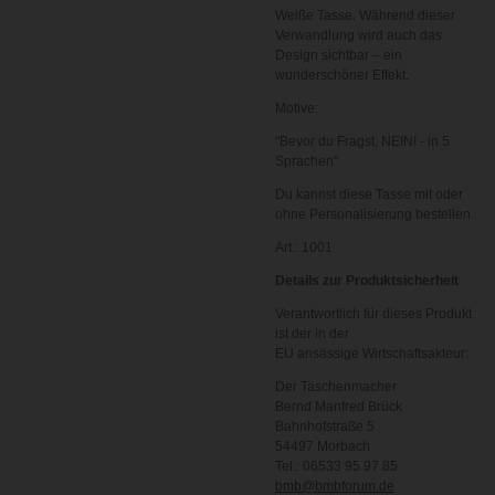
Weiße Tasse. Während dieser
Verwandlung wird auch das
Design sichtbar – ein
wunderschöner Effekt.
Motive:
"Bevor du Fragst, NEIN! - in 5
Sprachen"
Du kannst diese Tasse mit oder
ohne Personalisierung bestellen.
Art.: 1001
Details zur Produktsicherheit
Verantwortlich für dieses Produkt
ist der in der
EU ansässige Wirtschaftsakteur:
Der Taschenmacher
Bernd Manfred Brück
Bahnhofstraße 5
54497 Morbach
Tel.: 06533 95 97 85
bmb@bmbforum.de