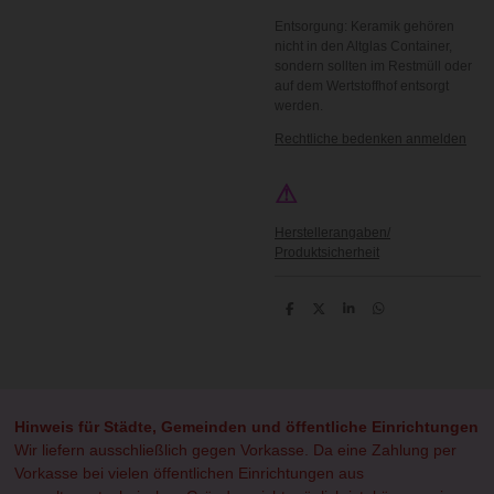
Entsorgung: Keramik gehören
nicht in den Altglas Container,
sondern sollten im Restmüll oder
auf dem Wertstoffhof entsorgt
werden.
Rechtliche bedenken anmelden
⚠
Herstellerangaben/
Produktsicherheit
T
T
T
T
e
e
e
e
i
i
i
i
l
l
l
l
e
e
e
e
n
n
n
n
Hinweis für Städte, Gemeinden und öffentliche Einrichtungen
Wir liefern ausschließlich gegen Vorkasse. Da eine Zahlung per
Vorkasse bei vielen öffentlichen Einrichtungen aus