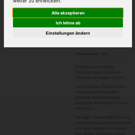
weiter zu entwickeln.
Ihre Wunschname
Alle akzeptieren
Ich lehne ab
Einstellungen ändern
In den
Warenkorb
Artikelnummer:
1001
Entdecke das ultimative
Trinkvergnügen mit unseren
individuell gestalteten Tassen!
Unsere Becher / Tassen sind in
verschiedenen Materialien
erhältlich, darunter Keramik,
Kunststoff und als Magic Thermo
Effekt Tasse.
Die Magic Thermo Effekt Tasse ist
zunächst schwarz und verwandelt
sich beim Einfüllen von warmen
oder heißen Getränken in eine