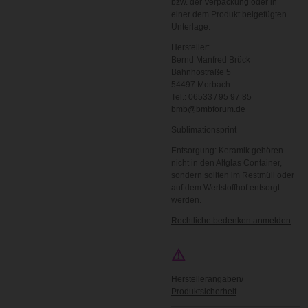
bzw. der Verpackung oder in
einer dem Produkt beigefügten
Unterlage.
Hersteller:
Bernd Manfred Brück
Bahnhostraße 5
54497 Morbach
Tel.: 06533 / 95 97 85
bmb@bmbforum.de
Sublimationsprint
Entsorgung: Keramik gehören
nicht in den Altglas Container,
sondern sollten im Restmüll oder
auf dem Wertstoffhof entsorgt
werden.
Rechtliche bedenken anmelden
⚠
Herstellerangaben/
Produktsicherheit