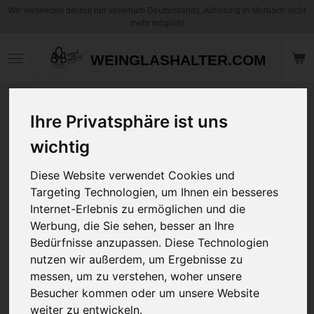
Wir versenden derzeit nur innerhalb Deutschlands. Abholung in Morbach nicht
Zum
mehr möglich!
Hauptinhalt
springen
WEINGLASHALTER.COM
Motiv Kaffee
Ihre Privatsphäre ist uns
Becher / Tasse -
Eine Frau mit
wichtig
Klasse - Lehrerin -
Diese Website verwendet Cookies und
Personalisierbar
Targeting Technologien, um Ihnen ein besseres
Internet-Erlebnis zu ermöglichen und die
12,95 €
Werbung, die Sie sehen, besser an Ihre
zzgl.
Versandkosten
Bedürfnisse anzupassen. Diese Technologien
nutzen wir außerdem, um Ergebnisse zu
Art
messen, um zu verstehen, woher unsere
Besucher kommen oder um unsere Website
weiter zu entwickeln.
Ihre Wunschname