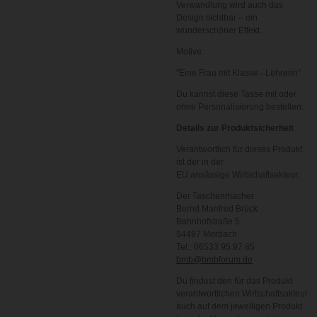
Verwandlung wird auch das
Design sichtbar – ein
wunderschöner Effekt.
Motive:
"Eine Frau mit Klasse - Lehrerin"
Du kannst diese Tasse mit oder
ohne Personalisierung bestellen.
Details zur Produktsicherheit
Verantwortlich für dieses Produkt
ist der in der
EU ansässige Wirtschaftsakteur:
Der Taschenmacher
Bernd Manfred Brück
Bahnhofstraße 5
54497 Morbach
Tel.: 06533 95 97 85
bmb@bmbforum.de
Du findest den für das Produkt
verantwortlichen Wirtschaftsakteur
auch auf dem jeweiligen Produkt