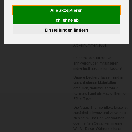
Alle akzeptieren
Ich lehne ab
In den
Einstellungen ändern
Warenkorb
Artikelnummer:
1001
Entdecke das ultimative
Trinkvergnügen mit unseren
individuell gestalteten Tassen!
Unsere Becher / Tassen sind in
verschiedenen Materialien
erhältlich, darunter Keramik,
Kunststoff und als Magic Thermo
Effekt Tasse.
Die Magic Thermo Effekt Tasse ist
zunächst schwarz und verwandelt
sich beim Einfüllen von warmen
oder heißen Getränken in eine
Weiße Tasse. Während dieser