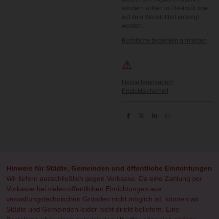
sondern sollten im Restmüll oder
auf dem Wertstoffhof entsorgt
werden.
Rechtliche bedenken anmelden
⚠
Herstellerangaben/
Produktsicherheit
T
T
T
T
e
e
e
e
i
i
i
i
l
l
l
l
e
e
e
e
n
n
n
n
Hinweis für Städte, Gemeinden und öffentliche Einrichtungen
Wir liefern ausschließlich gegen Vorkasse. Da eine Zahlung per
Vorkasse bei vielen öffentlichen Einrichtungen aus
verwaltungstechnischen Gründen nicht möglich ist, können wir
Städte und Gemeinden leider nicht direkt beliefern. Eine