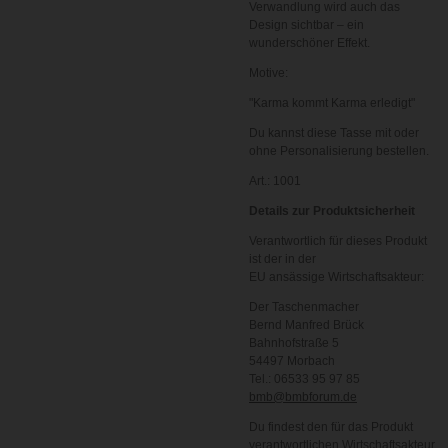
Verwandlung wird auch das
Design sichtbar – ein
wunderschöner Effekt.
Motive:
"Karma kommt Karma erledigt"
Du kannst diese Tasse mit oder
ohne Personalisierung bestellen.
Art.: 1001
Details zur Produktsicherheit
Verantwortlich für dieses Produkt
ist der in der
EU ansässige Wirtschaftsakteur:
Der Taschenmacher
Bernd Manfred Brück
Bahnhofstraße 5
54497 Morbach
Tel.: 06533 95 97 85
bmb@bmbforum.de
Du findest den für das Produkt
verantwortlichen Wirtschaftsakteur