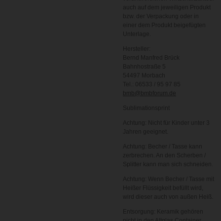
auch auf dem jeweiligen Produkt
bzw. der Verpackung oder in
einer dem Produkt beigefügten
Unterlage.
Hersteller:
Bernd Manfred Brück
Bahnhostraße 5
54497 Morbach
Tel.: 06533 / 95 97 85
bmb@bmbforum.de
Sublimationsprint
Achtung: Nicht für Kinder unter 3
Jahren geeignet.
Achtung: Becher / Tasse kann
zerbrechen. An den Scherben /
Splitter kann man sich schneiden.
Achtung: Wenn Becher / Tasse mit
Heißer Flüssigkeit befüllt wird,
wird dieser auch von außen Heiß.
Entsorgung: Keramik gehören
nicht in den Altglas Container,