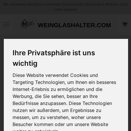
Wir versenden derzeit nur innerhalb Deutschlands. Abholung in Morbach nicht
Zum
mehr möglich!
Hauptinhalt
springen
WEINGLASHALTER.COM
Motiv Kaffee
Ihre Privatsphäre ist uns
Becher / Tasse -
Karma kommt
wichtig
Karma erledigt -
Personalisierbar
Diese Website verwendet Cookies und
Targeting Technologien, um Ihnen ein besseres
12,95 €
Internet-Erlebnis zu ermöglichen und die
zzgl.
Versandkosten
Werbung, die Sie sehen, besser an Ihre
Bedürfnisse anzupassen. Diese Technologien
nutzen wir außerdem, um Ergebnisse zu
Art
messen, um zu verstehen, woher unsere
Besucher kommen oder um unsere Website
Ihre Wunschname