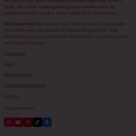
Bestellung über einen autorisierten Händler oder eine andere
Stelle, die unsere Zahlungsbedingungen erfüllen kann, ist
selbstverständlich möglich. Vielen Dank für Ihr Verständnis.
Bitte beachten Sie:
Unsere Glas-, Becher- und Flaschenhalter
sind durch einen geschützten Musterschutz gesichert. Jede
Nachahmung oder unautorisierte Reproduktion ist untersagt und
wird rechtlich verfolgt.
Impressum
AGB
Widerrufsrecht
Datenschutzerklärung
Kontakt
Vertrag widerrufen
I
Y
P
T
F
n
o
i
i
a
s
u
n
k
c