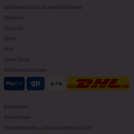
t
T
t
T
e
a
u
e
o
b
Zahlungsarten und Versandinformationen
g
b
r
k
o
r
e
e
o
Newsletter
a
s
k
m
t
Über mich
Home
Shop
Urnen Tasche
Rohlinge und Lizenzen
Erklärvideos
Produktvideos
Herstellerangaben
⚠
Produktsicherheit
⚠
GPSR