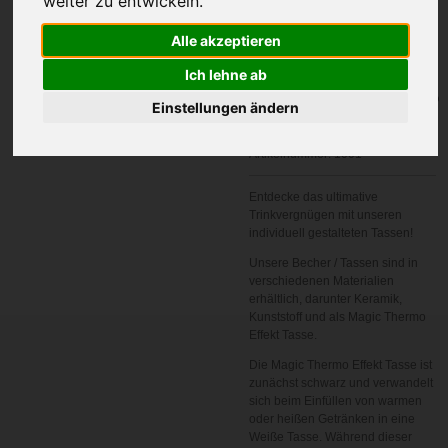
weiter zu entwickeln.
Alle akzeptieren
Ich lehne ab
In den
Einstellungen ändern
Warenkorb
Artikelnummer:
1001
Entdecke das ultimative
Trinkvergnügen mit unseren
individuell gestalteten Tassen!
Unsere Becher / Tassen sind in
verschiedenen Materialien
erhältlich, darunter Keramik,
Kunststoff und als Magic Thermo
Effekt Tasse.
Die Magic Thermo Effekt Tasse ist
zunächst schwarz und verwandelt
sich beim Einfüllen von warmen
oder heißen Getränken in eine
Weiße Tasse. Während dieser