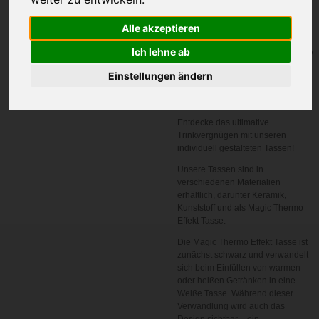
Alle akzeptieren
In den
Ich lehne ab
Warenkorb
Einstellungen ändern
Artikelnummer:
1001
Entdecke das ultimative
Trinkvergnügen mit unseren
individuell gestalteten Tassen!
Unsere Tassen sind in
verschiedenen Materialien
erhältlich, darunter Keramik,
Kunststoff und als Magic Thermo
Effekt Tasse.
Die Magic Thermo Effekt Tasse ist
zunächst schwarz und verwandelt
sich beim Einfüllen von warmen
oder heißen Getränken in eine
Weiße Tasse. Während dieser
Verwandlung wird auch das