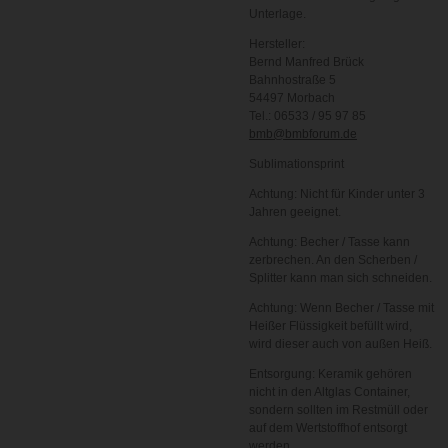
Unterlage.
Hersteller:
Bernd Manfred Brück
Bahnhostraße 5
54497 Morbach
Tel.: 06533 / 95 97 85
bmb@bmbforum.de
Sublimationsprint
Achtung: Nicht für Kinder unter 3
Jahren geeignet.
Achtung: Becher / Tasse kann
zerbrechen. An den Scherben /
Splitter kann man sich schneiden.
Achtung: Wenn Becher / Tasse mit
Heißer Flüssigkeit befüllt wird,
wird dieser auch von außen Heiß.
Entsorgung: Keramik gehören
nicht in den Altglas Container,
sondern sollten im Restmüll oder
auf dem Wertstoffhof entsorgt
werden.