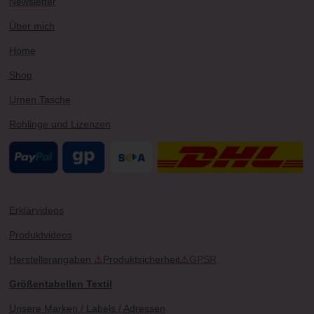
Newsletter
a
s
k
m
t
Über mich
Home
Shop
Urnen Tasche
Rohlinge und Lizenzen
Erklärvideos
Produktvideos
Herstellerangaben
⚠
Produktsicherheit
⚠
GPSR
Größentabellen Textil
Unsere Marken / Labels / Adressen