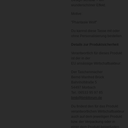
Design sichtbar – ein
wunderschöner Effekt.
Motive:
"Phantasie Wolf"
Du kannst diese Tasse mit oder
ohne Personalisierung bestellen.
Details zur Produktsicherheit
Verantwortlich für dieses Produkt
ist der in der
EU ansässige Wirtschaftsakteur:
Der Taschenmacher
Bernd Manfred Brück
Bahnhofstraße 5
54497 Morbach
Tel.: 06533 95 97 85
bmb@bmbforum.de
Du findest den für das Produkt
verantwortlichen Wirtschaftsakteur
auch auf dem jeweiligen Produkt
bzw. der Verpackung oder in
einer dem Produkt beigefügten