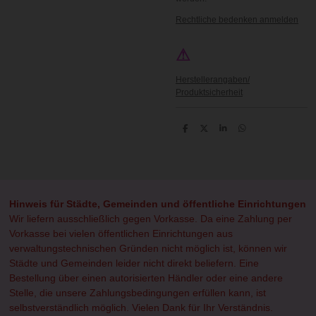
Rechtliche bedenken anmelden
⚠
Herstellerangaben/
Produktsicherheit
T
T
T
T
e
e
e
e
i
i
i
i
l
l
l
l
e
e
e
e
n
n
n
n
Hinweis für Städte, Gemeinden und öffentliche Einrichtungen
Wir liefern ausschließlich gegen Vorkasse. Da eine Zahlung per
Vorkasse bei vielen öffentlichen Einrichtungen aus
verwaltungstechnischen Gründen nicht möglich ist, können wir
Städte und Gemeinden leider nicht direkt beliefern. Eine
Bestellung über einen autorisierten Händler oder eine andere
Stelle, die unsere Zahlungsbedingungen erfüllen kann, ist
selbstverständlich möglich. Vielen Dank für Ihr Verständnis.