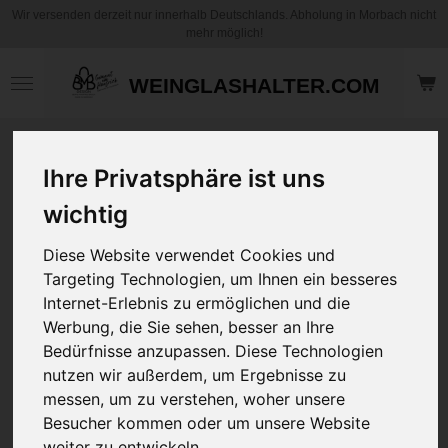
Wir versenden derzeit nur innerhalb Deutschlands. Abholung in Morbach nicht
Zum
mehr möglich!
Hauptinhalt
springen
WEINGLASHALTER.COM
Motiv Kaffee
Ihre Privatsphäre ist uns
Becher / Tasse -
Phantasie Wolf -
wichtig
Personalisierbar
Diese Website verwendet Cookies und
12,95 €
Targeting Technologien, um Ihnen ein besseres
zzgl.
Versandkosten
Internet-Erlebnis zu ermöglichen und die
Werbung, die Sie sehen, besser an Ihre
Bedürfnisse anzupassen. Diese Technologien
Art
nutzen wir außerdem, um Ergebnisse zu
messen, um zu verstehen, woher unsere
Ihre Wunschname
Besucher kommen oder um unsere Website
weiter zu entwickeln.