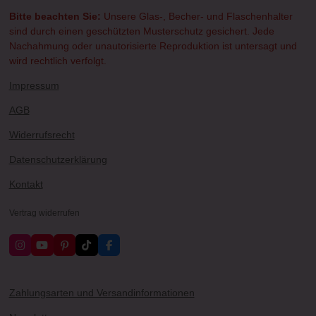
Bitte beachten Sie:
Unsere Glas-, Becher- und Flaschenhalter
sind durch einen geschützten Musterschutz gesichert. Jede
Nachahmung oder unautorisierte Reproduktion ist untersagt und
wird rechtlich verfolgt.
Impressum
AGB
Widerrufsrecht
Datenschutzerklärung
Kontakt
Vertrag widerrufen
I
Y
P
T
F
n
o
i
i
a
s
u
n
k
c
t
T
t
T
e
a
u
e
o
b
Zahlungsarten und Versandinformationen
g
b
r
k
o
r
e
e
o