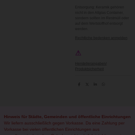
Entsorgung: Keramik gehören
nicht in den Altglas Container,
sondern sollten im Restmüll oder
auf dem Wertstoffhof entsorgt
werden.
Rechtliche bedenken anmelden
⚠
Herstellerangaben/
Produktsicherheit
T
T
T
T
e
e
e
e
i
i
i
i
l
l
l
l
e
e
e
e
n
n
n
n
Hinweis für Städte, Gemeinden und öffentliche Einrichtungen
Wir liefern ausschließlich gegen Vorkasse. Da eine Zahlung per
Vorkasse bei vielen öffentlichen Einrichtungen aus