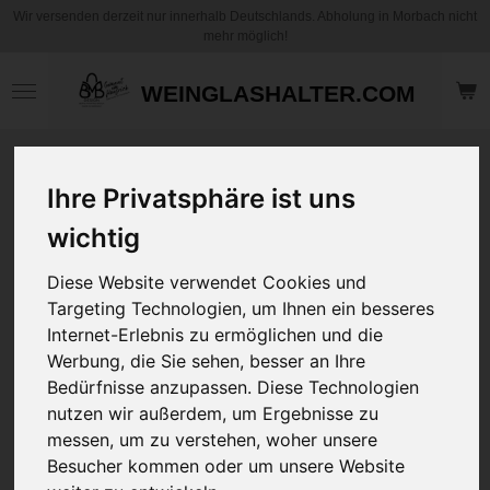
Wir versenden derzeit nur innerhalb Deutschlands. Abholung in Morbach nicht
Zum
mehr möglich!
Hauptinhalt
springen
WEINGLASHALTER.COM
Motiv Kaffee
Ihre Privatsphäre ist uns
Becher / Tasse
Herz - Glück ist
wichtig
eine Freundin wie
dich zu haben -
Diese Website verwendet Cookies und
Personalisierbar
Targeting Technologien, um Ihnen ein besseres
Internet-Erlebnis zu ermöglichen und die
12,95 €
Werbung, die Sie sehen, besser an Ihre
zzgl.
Versandkosten
Bedürfnisse anzupassen. Diese Technologien
nutzen wir außerdem, um Ergebnisse zu
messen, um zu verstehen, woher unsere
Art
Besucher kommen oder um unsere Website