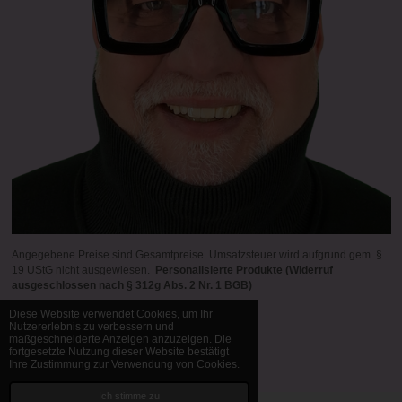
Angegebene Preise sind Gesamtpreise. Umsatzsteuer wird aufgrund gem. §
19 UStG nicht ausgewiesen.
Personalisierte Produkte (Widerruf
ausgeschlossen nach § 312g Abs. 2 Nr. 1 BGB)
Diese Website verwendet Cookies, um Ihr
Nutzererlebnis zu verbessern und
maßgeschneiderte Anzeigen anzuzeigen. Die
© 1998 - 2026 Bernd Manfred Brück
fortgesetzte Nutzung dieser Website bestätigt
Mit Unterstützung von
Webador
Ihre Zustimmung zur Verwendung von Cookies.
Ich stimme zu