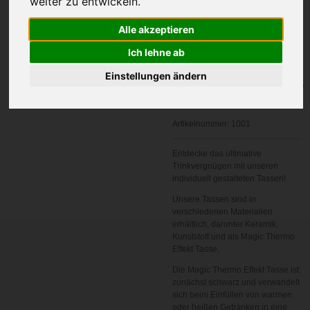
weiter zu entwickeln.
Ihre Wunschname
Alle akzeptieren
Ich lehne ab
Einstellungen ändern
In den
Warenkorb
Artikelnummer:
1001
Entdecke das ultimative
Trinkvergnügen mit unseren
individuell gestalteten Tassen!
Unsere Tassen sind in
verschiedenen Materialien
erhältlich, darunter Keramik,
Kunststoff und als Magic Thermo
Effekt Tasse.
Die Magic Thermo Effekt Tasse ist
zunächst schwarz und verwandelt
sich beim Einfüllen von warmen
oder heißen Getränken in eine