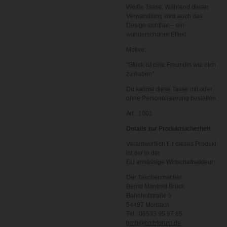
Weiße Tasse. Während dieser
Verwandlung wird auch das
Design sichtbar – ein
wunderschöner Effekt.
Motive:
"Glück ist eine Freundin wie dich
zu haben"
Du kannst diese Tasse mit oder
ohne Personalisierung bestellen.
Art.: 1001
Details zur Produktsicherheit
Verantwortlich für dieses Produkt
ist der in der
EU ansässige Wirtschaftsakteur:
Der Taschenmacher
Bernd Manfred Brück
Bahnhofstraße 5
54497 Morbach
Tel.: 06533 95 97 85
bmb@bmbforum.de