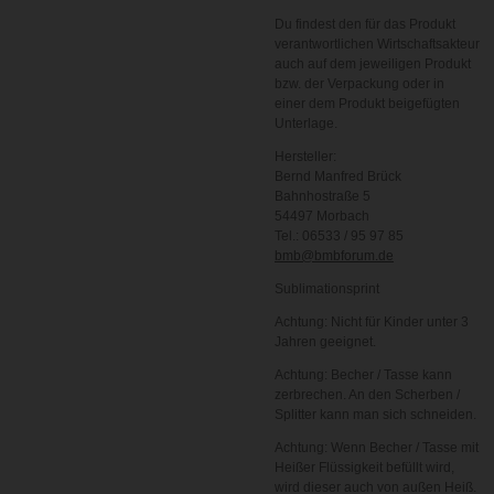
Du findest den für das Produkt
verantwortlichen Wirtschaftsakteur
auch auf dem jeweiligen Produkt
bzw. der Verpackung oder in
einer dem Produkt beigefügten
Unterlage.
Hersteller:
Bernd Manfred Brück
Bahnhostraße 5
54497 Morbach
Tel.: 06533 / 95 97 85
bmb@bmbforum.de
Sublimationsprint
Achtung: Nicht für Kinder unter 3
Jahren geeignet.
Achtung: Becher / Tasse kann
zerbrechen. An den Scherben /
Splitter kann man sich schneiden.
Achtung: Wenn Becher / Tasse mit
Heißer Flüssigkeit befüllt wird,
wird dieser auch von außen Heiß.