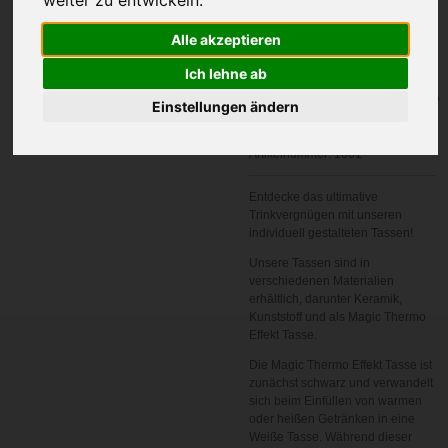
Alle akzeptieren
Ich lehne ab
In den
Einstellungen ändern
Warenkorb
Artikelnummer:
1001
Entdecke das ultimative
Trinkvergnügen mit unseren
individuell gestalteten Tassen!
Unsere Tassen sind in
verschiedenen Materialien
erhältlich, darunter Keramik,
Kunststoff und als Magic Thermo
Effekt Tasse.
Die Magic Thermo Effekt Tasse ist
zunächst schwarz und verwandelt
sich beim Einfüllen von warmen
oder heißen Getränken in eine
Weiße Tasse. Während dieser