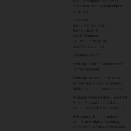
bzw. der Verpackung oder in
einer dem Produkt beigefügten
Unterlage.
Hersteller:
Bernd Manfred Brück
Bahnhostraße 5
54497 Morbach
Tel.: 06533 / 95 97 85
bmb@bmbforum.de
Sublimationsprint
Achtung: Nicht für Kinder unter 3
Jahren geeignet.
Achtung: Becher / Tasse kann
zerbrechen. An den Scherben /
Splitter kann man sich schneiden.
Achtung: Wenn Becher / Tasse mit
Heißer Flüssigkeit befüllt wird,
wird dieser auch von außen Heiß.
Entsorgung: Keramik gehören
nicht in den Altglas Container,
sondern sollten im Restmüll oder