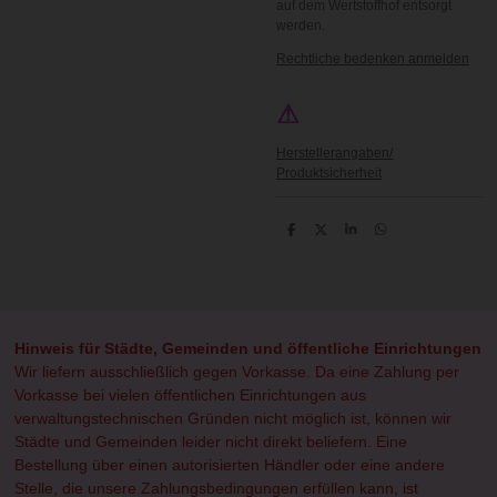
auf dem Wertstoffhof entsorgt
werden.
Rechtliche bedenken anmelden
⚠
Herstellerangaben/
Produktsicherheit
T
T
T
T
e
e
e
e
i
i
i
i
l
l
l
l
e
e
e
e
n
n
n
n
Hinweis für Städte, Gemeinden und öffentliche Einrichtungen
Wir liefern ausschließlich gegen Vorkasse. Da eine Zahlung per
Vorkasse bei vielen öffentlichen Einrichtungen aus
verwaltungstechnischen Gründen nicht möglich ist, können wir
Städte und Gemeinden leider nicht direkt beliefern. Eine
Bestellung über einen autorisierten Händler oder eine andere
Stelle, die unsere Zahlungsbedingungen erfüllen kann, ist