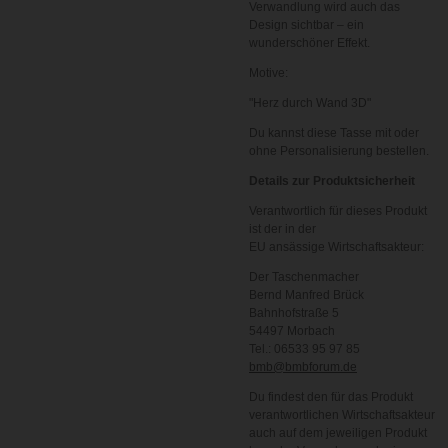
Verwandlung wird auch das
Design sichtbar – ein
wunderschöner Effekt.
Motive:
"Herz durch Wand 3D"
Du kannst diese Tasse mit oder
ohne Personalisierung bestellen.
Details zur Produktsicherheit
Verantwortlich für dieses Produkt
ist der in der
EU ansässige Wirtschaftsakteur:
Der Taschenmacher
Bernd Manfred Brück
Bahnhofstraße 5
54497 Morbach
Tel.: 06533 95 97 85
bmb@bmbforum.de
Du findest den für das Produkt
verantwortlichen Wirtschaftsakteur
auch auf dem jeweiligen Produkt