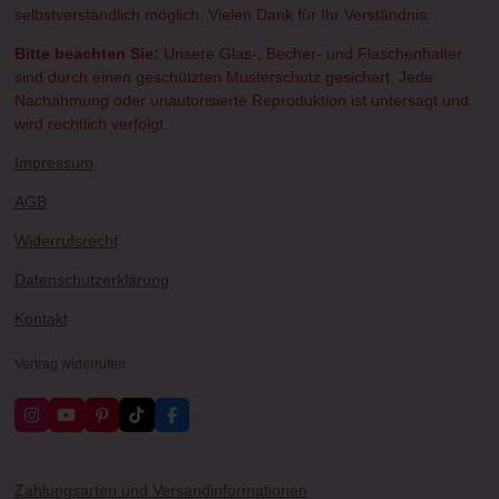
selbstverständlich möglich. Vielen Dank für Ihr Verständnis.
Bitte beachten Sie:
Unsere Glas-, Becher- und Flaschenhalter
sind durch einen geschützten Musterschutz gesichert. Jede
Nachahmung oder unautorisierte Reproduktion ist untersagt und
wird rechtlich verfolgt.
Impressum
AGB
Widerrufsrecht
Datenschutzerklärung
Kontakt
Vertrag widerrufen
I
Y
P
T
F
n
o
i
i
a
s
u
n
k
c
t
T
t
T
e
a
u
e
o
b
Zahlungsarten und Versandinformationen
g
b
r
k
o