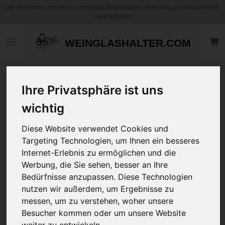
Wir versenden derzeit nur innerhalb Deutschlands. Abholung in Morbach nicht
Zum
mehr möglich!
Hauptinhalt
springen
WEINGLASHALTER.COM
Motiv Kaffee
Ihre Privatsphäre ist uns
Becher / Tasse -
Herz durch Wand
wichtig
3D - mit und ohne
Personalisierung
Diese Website verwendet Cookies und
Targeting Technologien, um Ihnen ein besseres
Internet-Erlebnis zu ermöglichen und die
12,95 €
zzgl.
Versandkosten
Werbung, die Sie sehen, besser an Ihre
Bedürfnisse anzupassen. Diese Technologien
nutzen wir außerdem, um Ergebnisse zu
Art
messen, um zu verstehen, woher unsere
Besucher kommen oder um unsere Website
Ihre Wunschname
weiter zu entwickeln.