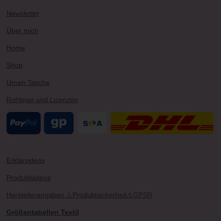
r
e
e
o
Newsletter
a
s
k
m
t
Über mich
Home
Shop
Urnen Tasche
Rohlinge und Lizenzen
Erklärvideos
Produktvideos
Herstellerangaben
⚠
Produktsicherheit
⚠
GPSR
Größentabellen Textil