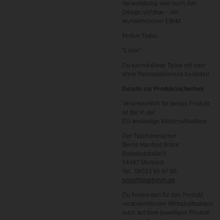
Verwandlung wird auch das
Design sichtbar – ein
wunderschöner Effekt.
Motive Tasse:
"Liebe"
Du kannst diese Tasse mit oder
ohne Personalisierung bestellen.
Details zur Produktsicherheit
Verantwortlich für dieses Produkt
ist der in der
EU ansässige Wirtschaftsakteur:
Der Taschenmacher
Bernd Manfred Brück
Bahnhofstraße 5
54497 Morbach
Tel.: 06533 95 97 85
bmb@bmbforum.de
Du findest den für das Produkt
verantwortlichen Wirtschaftsakteur
auch auf dem jeweiligen Produkt