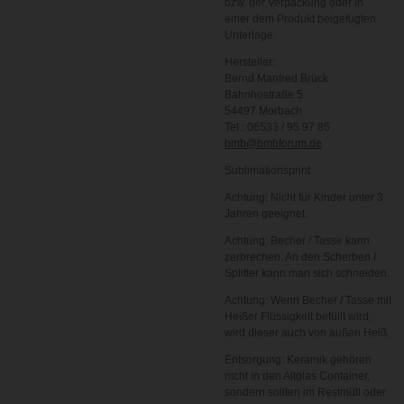
bzw. der Verpackung oder in
einer dem Produkt beigefügten
Unterlage.
Hersteller:
Bernd Manfred Brück
Bahnhostraße 5
54497 Morbach
Tel.: 06533 / 95 97 85
bmb@bmbforum.de
Sublimationsprint
Achtung: Nicht für Kinder unter 3
Jahren geeignet.
Achtung: Becher / Tasse kann
zerbrechen. An den Scherben /
Splitter kann man sich schneiden.
Achtung: Wenn Becher / Tasse mit
Heißer Flüssigkeit befüllt wird,
wird dieser auch von außen Heiß.
Entsorgung: Keramik gehören
nicht in den Altglas Container,
sondern sollten im Restmüll oder