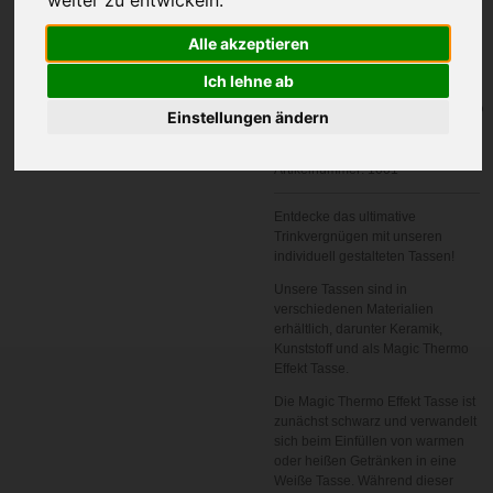
Alle akzeptieren
Ich lehne ab
In den
Einstellungen ändern
Warenkorb
Artikelnummer:
1001
Entdecke das ultimative
Trinkvergnügen mit unseren
individuell gestalteten Tassen!
Unsere Tassen sind in
verschiedenen Materialien
erhältlich, darunter Keramik,
Kunststoff und als Magic Thermo
Effekt Tasse.
Die Magic Thermo Effekt Tasse ist
zunächst schwarz und verwandelt
sich beim Einfüllen von warmen
oder heißen Getränken in eine
Weiße Tasse. Während dieser