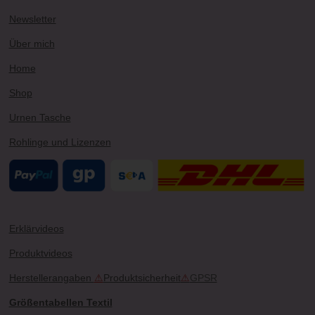
r
e
e
o
Newsletter
a
s
k
m
t
Über mich
Home
Shop
Urnen Tasche
Rohlinge und Lizenzen
Erklärvideos
Produktvideos
Herstellerangaben
⚠
Produktsicherheit
⚠
GPSR
Größentabellen Textil