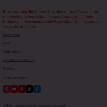
selbstverständlich möglich. Vielen Dank für Ihr Verständnis.
Bitte beachten Sie:
Unsere Glas-, Becher- und Flaschenhalter
sind durch einen geschützten Musterschutz gesichert. Jede
Nachahmung oder unautorisierte Reproduktion ist untersagt und
wird rechtlich verfolgt.
Impressum
AGB
Widerrufsrecht
Datenschutzerklärung
Kontakt
Vertrag widerrufen
I
Y
P
T
F
n
o
i
i
a
s
u
n
k
c
t
T
t
T
e
a
u
e
o
b
Zahlungsarten und Versandinformationen
g
b
r
k
o