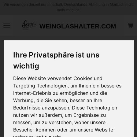
Wir versenden derzeit nur innerhalb Deutschlands. Abholung in Morbach nicht
Zum
mehr möglich!
Hauptinhalt
springen
WEINGLASHALTER.COM
Motiv Kaffee
Ihre Privatsphäre ist uns
Becher / Tasse -
Liebe - mit und
wichtig
ohne
Personalisierung
Diese Website verwendet Cookies und
Targeting Technologien, um Ihnen ein besseres
Internet-Erlebnis zu ermöglichen und die
12,95 €
zzgl.
Versandkosten
Werbung, die Sie sehen, besser an Ihre
Bedürfnisse anzupassen. Diese Technologien
nutzen wir außerdem, um Ergebnisse zu
Art
messen, um zu verstehen, woher unsere
Besucher kommen oder um unsere Website
Ihre Wunschname
weiter zu entwickeln.