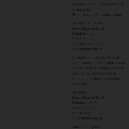
Verantwortlich für dieses Produkt
ist der in der
EU ansässige Wirtschaftsakteur:
Der Taschenmacher
Bernd Manfred Brück
Bahnhofstraße 5
54497 Morbach
Tel.: 06533 95 97 85
bmb@bmbforum.de
Du findest den für das Produkt
verantwortlichen Wirtschaftsakteur
auch auf dem jeweiligen Produkt
bzw. der Verpackung oder in
einer dem Produkt beigefügten
Unterlage.
Hersteller:
Bernd Manfred Brück
Bahnhostraße 5
54497 Morbach
Tel.: 06533 / 95 97 85
bmb@bmbforum.de
Sublimationsprint