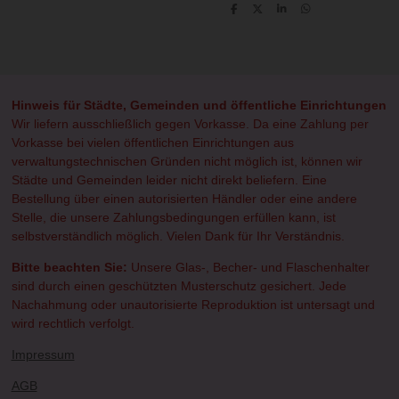
T
T
T
T
e
e
e
e
i
i
i
i
l
l
l
l
e
e
e
e
n
n
n
n
Hinweis für Städte, Gemeinden und öffentliche Einrichtungen
Wir liefern ausschließlich gegen Vorkasse. Da eine Zahlung per
Vorkasse bei vielen öffentlichen Einrichtungen aus
verwaltungstechnischen Gründen nicht möglich ist, können wir
Städte und Gemeinden leider nicht direkt beliefern. Eine
Bestellung über einen autorisierten Händler oder eine andere
Stelle, die unsere Zahlungsbedingungen erfüllen kann, ist
selbstverständlich möglich. Vielen Dank für Ihr Verständnis.
Bitte beachten Sie:
Unsere Glas-, Becher- und Flaschenhalter
sind durch einen geschützten Musterschutz gesichert. Jede
Nachahmung oder unautorisierte Reproduktion ist untersagt und
wird rechtlich verfolgt.
Impressum
AGB