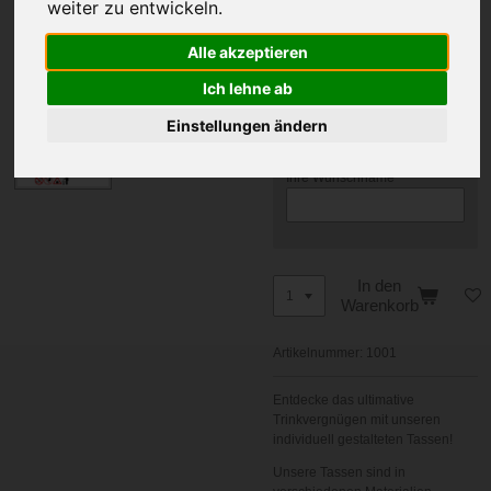
weiter zu entwickeln.
Art
Alle akzeptieren
Ich lehne ab
Bruder o. Schwester
Einstellungen ändern
Ihre Wunschname
In den
Warenkorb
Artikelnummer:
1001
Entdecke das ultimative
Trinkvergnügen mit unseren
individuell gestalteten Tassen!
Unsere Tassen sind in