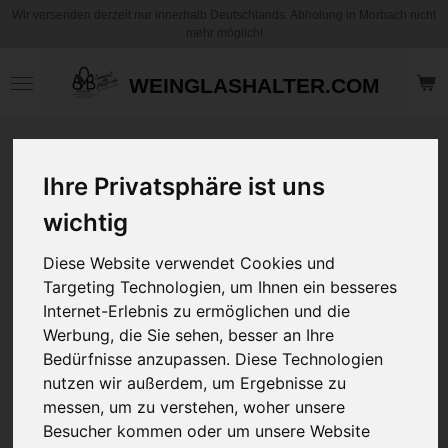
Wir versenden derzeit nur innerhalb Deutschlands. Abholung in Morbach nicht
Zum
mehr möglich!
Hauptinhalt
springen
WEINGLASHALTER.COM
Motiv Kaffee
Becher / Tasse -
Ihre Privatsphäre ist uns
Ich habe die beste
wichtig
Schwester der Welt
- Ich habe den
Diese Website verwendet Cookies und
besten Bruder der
Targeting Technologien, um Ihnen ein besseres
Welt - mit und
Internet-Erlebnis zu ermöglichen und die
ohne
Werbung, die Sie sehen, besser an Ihre
Personalisierung
Bedürfnisse anzupassen. Diese Technologien
nutzen wir außerdem, um Ergebnisse zu
12,95 €
messen, um zu verstehen, woher unsere
zzgl.
Versandkosten
Besucher kommen oder um unsere Website