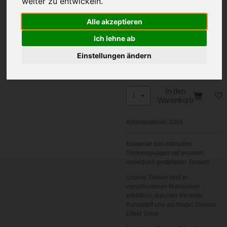
weiter zu entwickeln.
Ihre Wunschname
Alle akzeptieren
Ich lehne ab
Geburtsjahre
Einstellungen ändern
In den
Warenkorb
Artikelnummer:
1001
Entdecke das ultimative
Trinkvergnügen mit unseren
individuell gestalteten Tassen!
Unsere Tassen sind in
verschiedenen Materialien
erhältlich, darunter Keramik,
Kunststoff und als Magic Thermo
Effekt Tasse.