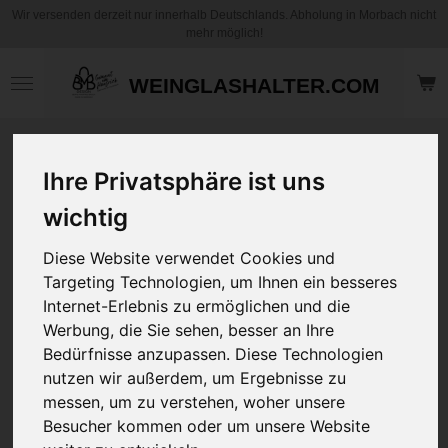
Wir versenden derzeit nur innerhalb Deutschlands. Abholung in Morbach nicht
Zum
mehr möglich!
Hauptinhalt
springen
WEINGLASHALTER.COM
Motiv Kaffee
Ihre Privatsphäre ist uns
Becher / Tasse -
Opa bis zu 6
wichtig
Namen und Daten
hinzufügbar bei der
Diese Website verwendet Cookies und
Bestellung
Targeting Technologien, um Ihnen ein besseres
Internet-Erlebnis zu ermöglichen und die
12,95 €
Werbung, die Sie sehen, besser an Ihre
zzgl.
Versandkosten
Bedürfnisse anzupassen. Diese Technologien
nutzen wir außerdem, um Ergebnisse zu
messen, um zu verstehen, woher unsere
Art
Besucher kommen oder um unsere Website