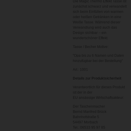
Die Magic Thermo Effekt Tasse ist
zunächst schwarz und verwandelt
sich beim Einfüllen von warmen
oder heißen Getränken in eine
Weiße Tasse. Während dieser
Verwandlung wird auch das
Design sichtbar – ein
wunderschöner Effekt.
Tasse / Becher Motive:
"Opa bis zu 6 Namen und Daten
hinzufügbar bei der Bestellung"
Art.: 1001
Details zur Produktsicherheit
Verantwortlich für dieses Produkt
ist der in der
EU ansässige Wirtschaftsakteur:
Der Taschenmacher
Bernd Manfred Brück
Bahnhofstraße 5
54497 Morbach
Tel.: 06533 95 97 85