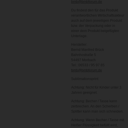
bmb@bmbforum.de
Du findest den für das Produkt
verantwortlichen Wirtschaftsakteur
auch auf dem jeweiligen Produkt
bzw. der Verpackung oder in
einer dem Produkt beigefügten
Unterlage.
Hersteller:
Bernd Manfred Brück
Bahnhostraße 5
54497 Morbach
Tel.: 06533 / 95 97 85
bmb@bmbforum.de
Sublimationsprint
Achtung: Nicht für Kinder unter 3
Jahren geeignet.
Achtung: Becher / Tasse kann
zerbrechen. An den Scherben /
Splitter kann man sich schneiden.
Achtung: Wenn Becher / Tasse mit
Heißer Flüssigkeit befüllt wird,