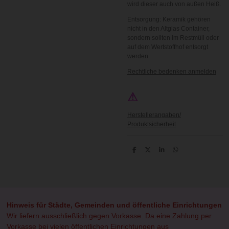
wird dieser auch von außen Heiß.
Entsorgung: Keramik gehören
nicht in den Altglas Container,
sondern sollten im Restmüll oder
auf dem Wertstoffhof entsorgt
werden.
Rechtliche bedenken anmelden
⚠
Herstellerangaben/
Produktsicherheit
T
T
T
T
e
e
e
e
i
i
i
i
l
l
l
l
e
e
e
e
n
n
n
n
Hinweis für Städte, Gemeinden und öffentliche Einrichtungen
Wir liefern ausschließlich gegen Vorkasse. Da eine Zahlung per
Vorkasse bei vielen öffentlichen Einrichtungen aus