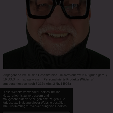
Angegebene Preise sind Gesamtpreise. Umsatzsteuer wird aufgrund gem. §
19 UStG nicht ausgewiesen.
Personalisierte Produkte (Widerruf
ausgeschlossen nach § 312g Abs. 2 Nr. 1 BGB)
Diese Website verwendet Cookies, um Ihr
Nutzererlebnis zu verbessern und
maßgeschneiderte Anzeigen anzuzeigen. Die
© 1998 - 2026 Bernd Manfred Brück
fortgesetzte Nutzung dieser Website bestätigt
Mit Unterstützung von
Webador
Ihre Zustimmung zur Verwendung von Cookies.