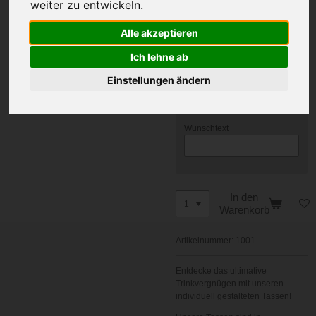
weiter zu entwickeln.
Foto 1
Alle akzeptieren
Ich lehne ab
Einstellungen ändern
Foto 2
Wunschtext
In den
Warenkorb
Artikelnummer:
1001
Entdecke das ultimative
Trinkvergnügen mit unseren
individuell gestalteten Tassen!