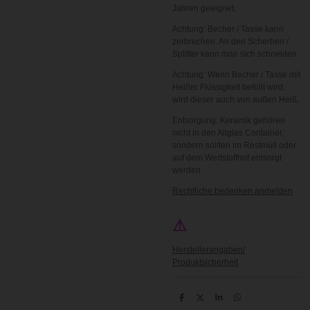
Jahren geeignet.
Achtung: Becher / Tasse kann
zerbrechen. An den Scherben /
Splitter kann man sich schneiden.
Achtung: Wenn Becher / Tasse mit
Heißer Flüssigkeit befüllt wird,
wird dieser auch von außen Heiß.
Entsorgung: Keramik gehören
nicht in den Altglas Container,
sondern sollten im Restmüll oder
auf dem Wertstoffhof entsorgt
werden.
Rechtliche bedenken anmelden
⚠
Herstellerangaben/
Produktsicherheit
T
T
T
T
e
e
e
e