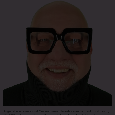
Angegebene Preise sind Gesamtpreise. Umsatzsteuer wird aufgrund gem. §