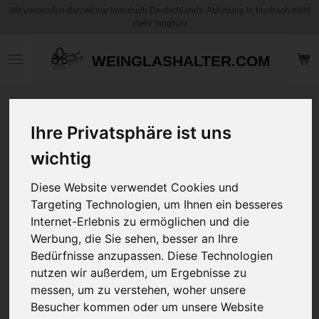
Wir versenden derzeit nur innerhalb Deutschlands. Abholung in Morbach nicht
Zum
mehr möglich!
Hauptinhalt
springen
WEINGLASHALTER.COM
Motiv Kaffee
Becher / Tasse -
Ihre Privatsphäre ist uns
Foto Tasse
wichtig
Lieblingsmensch
für 2 Fotos - mit
Diese Website verwendet Cookies und
und ohne
Targeting Technologien, um Ihnen ein besseres
Personalisierung
Internet-Erlebnis zu ermöglichen und die
Werbung, die Sie sehen, besser an Ihre
12,95 €
Bedürfnisse anzupassen. Diese Technologien
zzgl.
Versandkosten
nutzen wir außerdem, um Ergebnisse zu
messen, um zu verstehen, woher unsere
Art
Besucher kommen oder um unsere Website