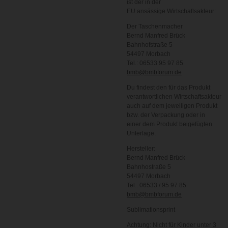
ist der in der
EU ansässige Wirtschaftsakteur:
Der Taschenmacher
Bernd Manfred Brück
Bahnhofstraße 5
54497 Morbach
Tel.: 06533 95 97 85
bmb@bmbforum.de
Du findest den für das Produkt
verantwortlichen Wirtschaftsakteur
auch auf dem jeweiligen Produkt
bzw. der Verpackung oder in
einer dem Produkt beigefügten
Unterlage.
Hersteller:
Bernd Manfred Brück
Bahnhostraße 5
54497 Morbach
Tel.: 06533 / 95 97 85
bmb@bmbforum.de
Sublimationsprint
Achtung: Nicht für Kinder unter 3