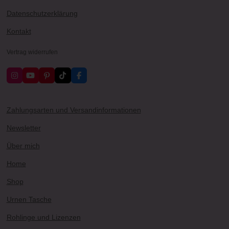
Datenschutzerklärung
Kontakt
Vertrag widerrufen
I
Y
P
T
F
n
o
i
i
a
s
u
n
k
c
t
T
t
T
e
a
u
e
o
b
Zahlungsarten und Versandinformationen
g
b
r
k
o
r
e
e
o
Newsletter
a
s
k
m
t
Über mich
Home
Shop
Urnen Tasche
Rohlinge und Lizenzen