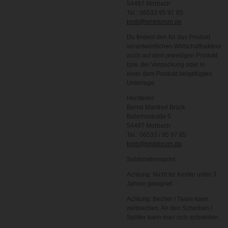
54497 Morbach
Tel.: 06533 95 97 85
bmb@bmbforum.de
Du findest den für das Produkt
verantwortlichen Wirtschaftsakteur
auch auf dem jeweiligen Produkt
bzw. der Verpackung oder in
einer dem Produkt beigefügten
Unterlage.
Hersteller:
Bernd Manfred Brück
Bahnhostraße 5
54497 Morbach
Tel.: 06533 / 95 97 85
bmb@bmbforum.de
Sublimationsprint
Achtung: Nicht für Kinder unter 3
Jahren geeignet.
Achtung: Becher / Tasse kann
zerbrechen. An den Scherben /
Splitter kann man sich schneiden.