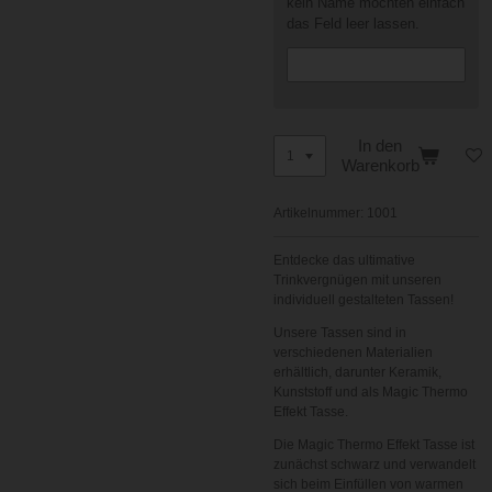
kein Name möchten einfach
das Feld leer lassen.
In den
Warenkorb
Artikelnummer:
1001
Entdecke das ultimative
Trinkvergnügen mit unseren
individuell gestalteten Tassen!
Unsere Tassen sind in
verschiedenen Materialien
erhältlich, darunter Keramik,
Kunststoff und als Magic Thermo
Effekt Tasse.
Die Magic Thermo Effekt Tasse ist
zunächst schwarz und verwandelt
sich beim Einfüllen von warmen