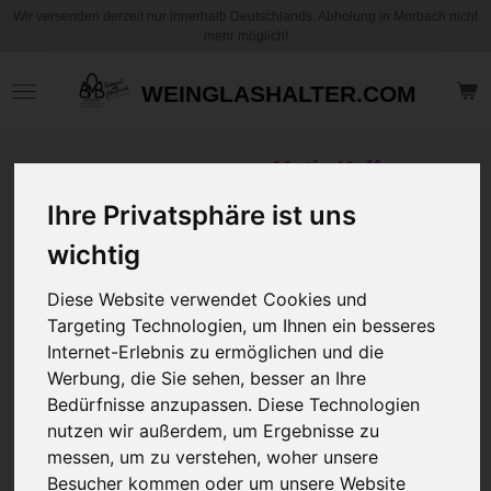
Wir versenden derzeit nur innerhalb Deutschlands. Abholung in Morbach nicht
Zum
mehr möglich!
Hauptinhalt
springen
WEINGLASHALTER.COM
Motiv Kaffee
Becher / Tasse -
Ihre Privatsphäre ist uns
Weltbeste
Nachbarin, Puzfee,
wichtig
Ärztin, Freundin,
Diese Website verwendet Cookies und
Heilpraktikerin,
Targeting Technologien, um Ihnen ein besseres
Frisörin,
Internet-Erlebnis zu ermöglichen und die
Verkäuferin,
Werbung, die Sie sehen, besser an Ihre
Fachkraft,
Bedürfnisse anzupassen. Diese Technologien
Medizinische
nutzen wir außerdem, um Ergebnisse zu
Fachangestellte
messen, um zu verstehen, woher unsere
usw. Begriff / Beruf
Besucher kommen oder um unsere Website