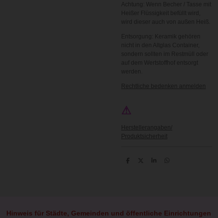
Achtung: Wenn Becher / Tasse mit
Heißer Flüssigkeit befüllt wird,
wird dieser auch von außen Heiß.
Entsorgung: Keramik gehören
nicht in den Altglas Container,
sondern sollten im Restmüll oder
auf dem Wertstoffhof entsorgt
werden.
Rechtliche bedenken anmelden
⚠
Herstellerangaben/
Produktsicherheit
T
T
T
T
e
e
e
e
i
i
i
i
l
l
l
l
e
e
e
e
n
n
n
n
Hinweis für Städte, Gemeinden und öffentliche Einrichtungen