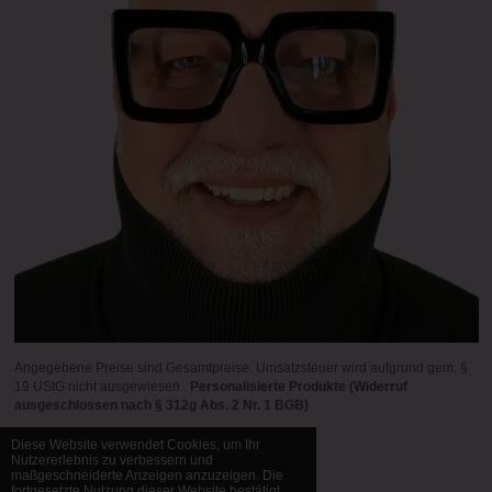
Angegebene Preise sind Gesamtpreise. Umsatzsteuer wird aufgrund gem. §
19 UStG nicht ausgewiesen.
Personalisierte Produkte (Widerruf
ausgeschlossen nach § 312g Abs. 2 Nr. 1 BGB)
Diese Website verwendet Cookies, um Ihr
Nutzererlebnis zu verbessern und
© 1998 - 2026 Bernd Manfred Brück
maßgeschneiderte Anzeigen anzuzeigen. Die
fortgesetzte Nutzung dieser Website bestätigt