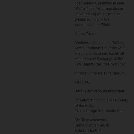
oder heißen Getränken in eine
Weiße Tasse. Während dieser
Verwandlung wird auch das
Design sichtbar – ein
wunderschöner Effekt.
Motive Tasse:
"Weltbeste Nachbarin, Puzfee,
Ärztin, Freundin, Heilpraktikerin,
Frisörin, Verkäuferin, Fachkraft,
Medizinische Fachangestellte
usw. Begriff / Beruf frei Wählbar
"
mit oder ohne Personalisierung
Art.: 1001
Details zur Produktsicherheit
Verantwortlich für dieses Produkt
ist der in der
EU ansässige Wirtschaftsakteur:
Der Taschenmacher
Bernd Manfred Brück
Bahnhofstraße 5