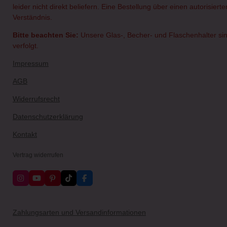
leider nicht direkt beliefern. Eine Bestellung über einen autorisie
Verständnis.
Bitte beachten Sie:
Unsere Glas-, Becher- und Flaschenhalter sin
verfolgt.
Impressum
AGB
Widerrufsrecht
Datenschutzerklärung
Kontakt
Vertrag widerrufen
I
Y
P
T
F
n
o
i
i
a
s
u
n
k
c
t
T
t
T
e
a
u
e
o
b
Zahlungsarten und Versandinformationen
g
b
r
k
o
r
e
e
o