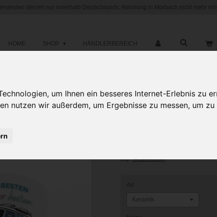
versenden derzeit nur innerhalb Deutschlands. Abholung in Morbach nicht mehr mög
HOME
SHOP
HÄNDLERBEREICH
chnologien, um Ihnen ein besseres Internet-Erlebnis zu er
Motiv Kaffee
gien nutzen wir außerdem, um Ergebnisse zu messen, um z
Camper heiße
ern
12,95 €
zzgl.
Versandkosten
Art