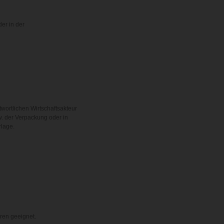
der in der
twortlichen Wirtschaftsakteur
. der Verpackung oder in
rlage.
hren geeignet.