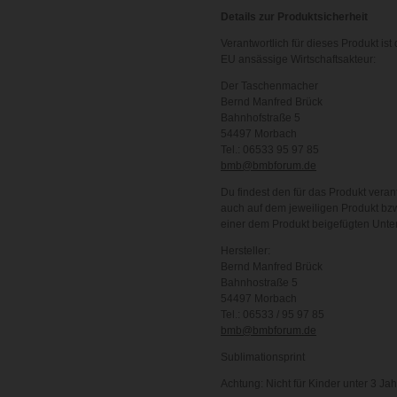
Details zur Produktsicherheit
Verantwortlich für dieses Produkt ist 
EU ansässige Wirtschaftsakteur:
Der Taschenmacher
Bernd Manfred Brück
Bahnhofstraße 5
54497 Morbach
Tel.: 06533 95 97 85
bmb@bmbforum.de
Du findest den für das Produkt veran
auch auf dem jeweiligen Produkt bzw
einer dem Produkt beigefügten Unte
Hersteller:
Bernd Manfred Brück
Bahnhostraße 5
54497 Morbach
Tel.: 06533 / 95 97 85
bmb@bmbforum.de
Sublimationsprint
Achtung: Nicht für Kinder unter 3 Ja