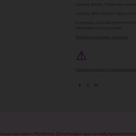
Achtung: Becher / Tasse kann zerbre
Achtung: Wenn Becher / Tasse mit Hei
Entsorgung: Keramik gehören nicht i
Wertstoffhof entsorgt werden.
Rechtliche bedenken anmelden
⚠
Herstellerangaben/ Produktsicherhei
T
T
T
e
e
e
i
i
i
l
l
l
e
e
e
n
n
n
orkasse bei vielen öffentlichen Einrichtungen aus verwaltungstechnisc