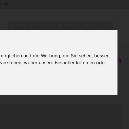
lich!
WIR VERSENDEN DERZEIT NUR INNERHALB DEUTSCHLANDS.
möglichen und die Werbung, die Sie sehen, besser
 Becher / Tasse - Die besten
u verstehen, woher unsere Besucher kommen oder
n 2 - Personalisiert