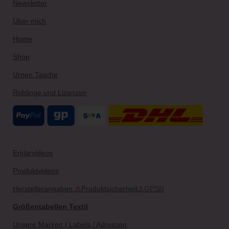
Newsletter
a
s
k
m
t
Über mich
Home
Shop
Urnen Tasche
Rohlinge und Lizenzen
Erklärvideos
Produktvideos
Herstellerangaben
⚠
Produktsicherheit
⚠
GPSR
Größentabellen Textil
Unsere Marken / Labels / Adressen