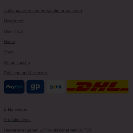
s
u
n
k
c
t
T
t
T
e
a
u
e
o
b
Zahlungsarten und Versandinformationen
g
b
r
k
o
r
e
e
o
Newsletter
a
s
k
m
t
Über mich
Home
Shop
Urnen Tasche
Rohlinge und Lizenzen
Erklärvideos
Produktvideos
Herstellerangaben
⚠
Produktsicherheit
⚠
GPSR