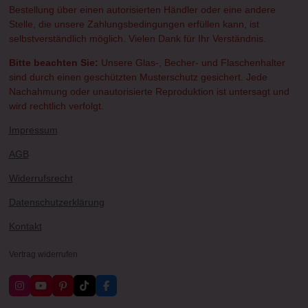
Bestellung über einen autorisierten Händler oder eine andere
Stelle, die unsere Zahlungsbedingungen erfüllen kann, ist
selbstverständlich möglich. Vielen Dank für Ihr Verständnis.
Bitte beachten Sie:
Unsere Glas-, Becher- und Flaschenhalter
sind durch einen geschützten Musterschutz gesichert. Jede
Nachahmung oder unautorisierte Reproduktion ist untersagt und
wird rechtlich verfolgt.
Impressum
AGB
Widerrufsrecht
Datenschutzerklärung
Kontakt
Vertrag widerrufen
I
Y
P
T
F
n
o
i
i
a