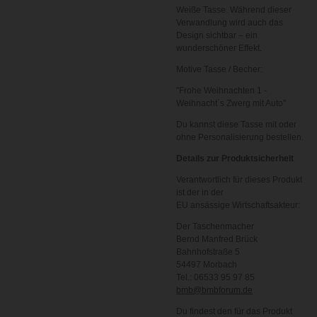
Weiße Tasse. Während dieser
Verwandlung wird auch das
Design sichtbar – ein
wunderschöner Effekt.
Motive Tasse / Becher:
"Frohe Weihnachten 1 -
Weihnacht´s Zwerg mit Auto
"
Du kannst diese Tasse mit oder
ohne Personalisierung bestellen.
Details zur Produktsicherheit
Verantwortlich für dieses Produkt
ist der in der
EU ansässige Wirtschaftsakteur:
Der Taschenmacher
Bernd Manfred Brück
Bahnhofstraße 5
54497 Morbach
Tel.: 06533 95 97 85
bmb@bmbforum.de
Du findest den für das Produkt