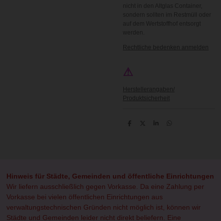
nicht in den Altglas Container,
sondern sollten im Restmüll oder
auf dem Wertstoffhof entsorgt
werden.
Rechtliche bedenken anmelden
⚠
Herstellerangaben/
Produktsicherheit
T
T
T
T
e
e
e
e
i
i
i
i
l
l
l
l
e
e
e
e
n
n
n
n
Hinweis für Städte, Gemeinden und öffentliche Einrichtungen
Wir liefern ausschließlich gegen Vorkasse. Da eine Zahlung per
Vorkasse bei vielen öffentlichen Einrichtungen aus
verwaltungstechnischen Gründen nicht möglich ist, können wir
Städte und Gemeinden leider nicht direkt beliefern. Eine