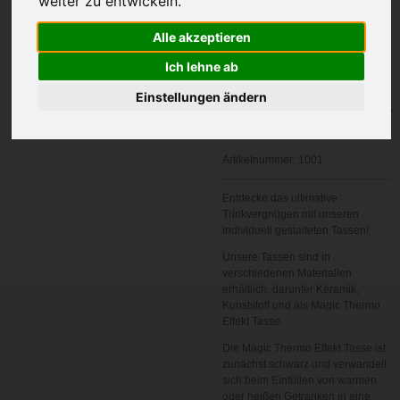
weiter zu entwickeln.
Name
Alle akzeptieren
Ich lehne ab
Einstellungen ändern
In den
Warenkorb
Artikelnummer:
1001
Entdecke das ultimative
Trinkvergnügen mit unseren
individuell gestalteten Tassen!
Unsere Tassen sind in
verschiedenen Materialien
erhältlich, darunter Keramik,
Kunststoff und als Magic Thermo
Effekt Tasse.
Die Magic Thermo Effekt Tasse ist
zunächst schwarz und verwandelt
sich beim Einfüllen von warmen
oder heißen Getränken in eine