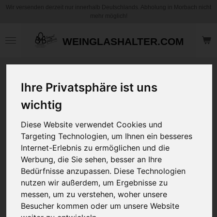
Wir versenden derzeit nur innerhalb Deutschlands. Abholung in Morbach nicht
Zum
mehr möglich!
Hauptinhalt
springen
WEINGLASHALTER.COM
Motiv Kaffee
Ihre Privatsphäre ist uns
Becher / Tasse -
Frohe Weihnachten
wichtig
1 - Weihnacht´s
Zwerg mit Auto -
Diese Website verwendet Cookies und
Personalisierbar
Targeting Technologien, um Ihnen ein besseres
Internet-Erlebnis zu ermöglichen und die
12,95 €
Werbung, die Sie sehen, besser an Ihre
zzgl.
Versandkosten
Bedürfnisse anzupassen. Diese Technologien
nutzen wir außerdem, um Ergebnisse zu
messen, um zu verstehen, woher unsere
Art
Besucher kommen oder um unsere Website