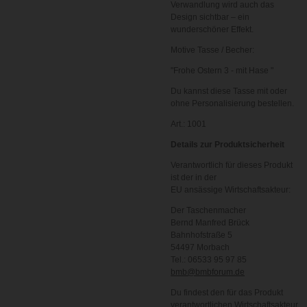
Verwandlung wird auch das
Design sichtbar – ein
wunderschöner Effekt.
Motive Tasse / Becher:
"Frohe Ostern 3 - mit Hase
"
Du kannst diese Tasse mit oder
ohne Personalisierung bestellen.
Art.: 1001
Details zur Produktsicherheit
Verantwortlich für dieses Produkt
ist der in der
EU ansässige Wirtschaftsakteur:
Der Taschenmacher
Bernd Manfred Brück
Bahnhofstraße 5
54497 Morbach
Tel.: 06533 95 97 85
bmb@bmbforum.de
Du findest den für das Produkt
verantwortlichen Wirtschaftsakteur