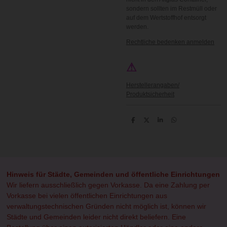
sondern sollten im Restmüll oder
auf dem Wertstoffhof entsorgt
werden.
Rechtliche bedenken anmelden
⚠
Herstellerangaben/
Produktsicherheit
T
T
T
T
e
e
e
e
i
i
i
i
l
l
l
l
e
e
e
e
n
n
n
n
Hinweis für Städte, Gemeinden und öffentliche Einrichtungen
Wir liefern ausschließlich gegen Vorkasse. Da eine Zahlung per
Vorkasse bei vielen öffentlichen Einrichtungen aus
verwaltungstechnischen Gründen nicht möglich ist, können wir
Städte und Gemeinden leider nicht direkt beliefern. Eine