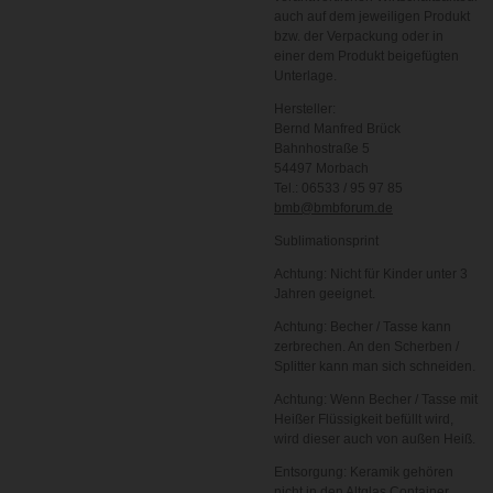
auch auf dem jeweiligen Produkt
bzw. der Verpackung oder in
einer dem Produkt beigefügten
Unterlage.
Hersteller:
Bernd Manfred Brück
Bahnhostraße 5
54497 Morbach
Tel.: 06533 / 95 97 85
bmb@bmbforum.de
Sublimationsprint
Achtung: Nicht für Kinder unter 3
Jahren geeignet.
Achtung: Becher / Tasse kann
zerbrechen. An den Scherben /
Splitter kann man sich schneiden.
Achtung: Wenn Becher / Tasse mit
Heißer Flüssigkeit befüllt wird,
wird dieser auch von außen Heiß.
Entsorgung: Keramik gehören
nicht in den Altglas Container,