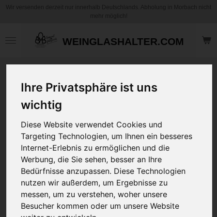
Wir versenden derzeit nur innerhalb Deutschlands. Abholung in Morbach nicht
Zum
mehr möglich!
Hauptinhalt
springen
WEINGLASHALTER.COM
Motiv Kaffee
Ihre Privatsphäre ist uns
Becher / Tasse -
Frohe Ostern 3 -
wichtig
mit Hase -
Personalisierbar
Diese Website verwendet Cookies und
Targeting Technologien, um Ihnen ein besseres
12,95 €
Internet-Erlebnis zu ermöglichen und die
zzgl.
Versandkosten
Werbung, die Sie sehen, besser an Ihre
Bedürfnisse anzupassen. Diese Technologien
nutzen wir außerdem, um Ergebnisse zu
Art
messen, um zu verstehen, woher unsere
Besucher kommen oder um unsere Website
Name