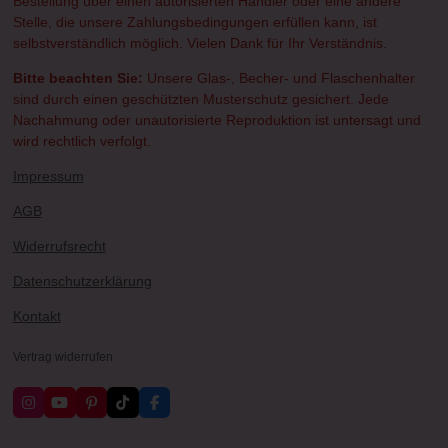
Bestellung über einen autorisierten Händler oder eine andere
Stelle, die unsere Zahlungsbedingungen erfüllen kann, ist
selbstverständlich möglich. Vielen Dank für Ihr Verständnis.
Bitte beachten Sie:
Unsere Glas-, Becher- und Flaschenhalter
sind durch einen geschützten Musterschutz gesichert. Jede
Nachahmung oder unautorisierte Reproduktion ist untersagt und
wird rechtlich verfolgt.
Impressum
AGB
Widerrufsrecht
Datenschutzerklärung
Kontakt
Vertrag widerrufen
I
Y
P
T
F
n
o
i
i
a
s
u
n
k
c