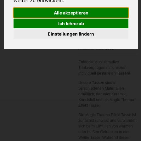
weiter zu entwickeln.
Alle akzeptieren
Ich lehne ab
In den
Einstellungen ändern
Warenkorb
Artikelnummer:
1001
Entdecke das ultimative
Trinkvergnügen mit unseren
individuell gestalteten Tassen!
Unsere Tassen sind in
verschiedenen Materialien
erhältlich, darunter Keramik,
Kunststoff und als Magic Thermo
Effekt Tasse.
Die Magic Thermo Effekt Tasse ist
zunächst schwarz und verwandelt
sich beim Einfüllen von warmen
oder heißen Getränken in eine
Weiße Tasse. Während dieser