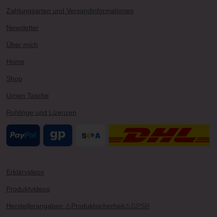
t
T
t
T
e
a
u
e
o
b
Zahlungsarten und Versandinformationen
g
b
r
k
o
r
e
e
o
Newsletter
a
s
k
m
t
Über mich
Home
Shop
Urnen Tasche
Rohlinge und Lizenzen
Erklärvideos
Produktvideos
Herstellerangaben
⚠
Produktsicherheit
⚠
GPSR