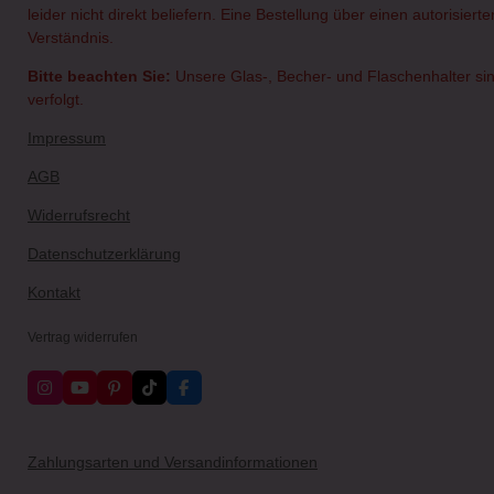
leider nicht direkt beliefern. Eine Bestellung über einen autorisie
Verständnis.
Bitte beachten Sie:
Unsere Glas-, Becher- und Flaschenhalter sin
verfolgt.
Impressum
AGB
Widerrufsrecht
Datenschutzerklärung
Kontakt
Vertrag widerrufen
I
Y
P
T
F
n
o
i
i
a
s
u
n
k
c
t
T
t
T
e
a
u
e
o
b
Zahlungsarten und Versandinformationen
g
b
r
k
o
r
e
e
o