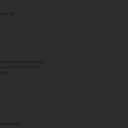
der in der
twortlichen Wirtschaftsakteur
. der Verpackung oder in
rlage.
hren geeignet.