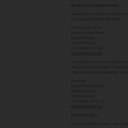
Details zur Produktsicherheit
Verantwortlich für dieses Produkt ist 
EU ansässige Wirtschaftsakteur:
Der Taschenmacher
Bernd Manfred Brück
Bahnhofstraße 5
54497 Morbach
Tel.: 06533 95 97 85
bmb@bmbforum.de
Du findest den für das Produkt veran
auch auf dem jeweiligen Produkt bzw
einer dem Produkt beigefügten Unte
Hersteller:
Bernd Manfred Brück
Bahnhostraße 5
54497 Morbach
Tel.: 06533 / 95 97 85
bmb@bmbforum.de
Sublimationsprint
Achtung: Nicht für Kinder unter 3 Ja