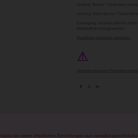
Achtung: Becher / Tasse kann zerbre
Achtung: Wenn Becher / Tasse mit Hei
Entsorgung: Keramik gehören nicht i
Wertstoffhof entsorgt werden.
Rechtliche bedenken anmelden
⚠
Herstellerangaben/ Produktsicherhei
T
T
T
e
e
e
i
i
i
l
l
l
e
e
e
n
n
n
orkasse bei vielen öffentlichen Einrichtungen aus verwaltungstechnisc