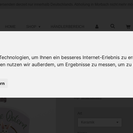
versenden derzeit nur innerhalb Deutschlands. Abholung in Morbach nicht mehr mög
HOME
SHOP
HÄNDLERBEREICH
chnologien, um Ihnen ein besseres Internet-Erlebnis zu er
Motiv Kaffee
gien nutzen wir außerdem, um Ergebnisse zu messen, um z
Ostern 4 - mi
ern
12,95 €
zzgl.
Versandkosten
Art