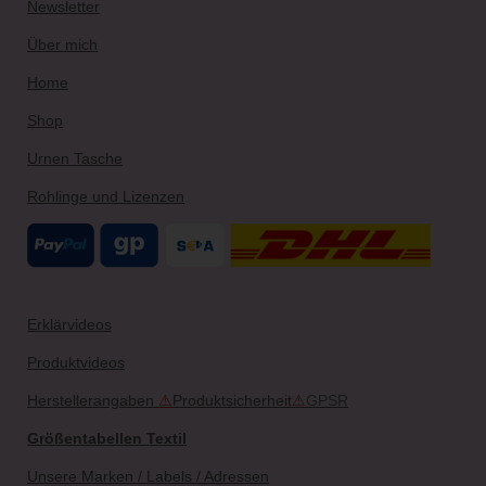
Newsletter
a
s
k
m
t
Über mich
Home
Shop
Urnen Tasche
Rohlinge und Lizenzen
Erklärvideos
Produktvideos
Herstellerangaben
⚠
Produktsicherheit
⚠
GPSR
Größentabellen Textil
Unsere Marken / Labels / Adressen