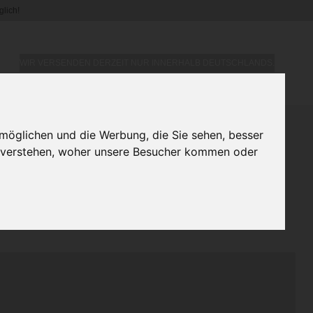
lich!
WIR VERSENDEN DERZEIT NUR INNERHALB DEUTSCHLANDS.
möglichen und die Werbung, die Sie sehen, besser
 Becher / Tasse - Frohe
u verstehen, woher unsere Besucher kommen oder
t Hase - Personalisierbar