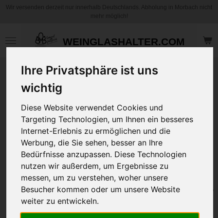
Wir versenden derzeit nur innerhalb Deutschlands. Abholung in Morbach nicht
Zum
mehr möglich!
Hauptinhalt
springen
WEINGLASHALTER.COM
Ihre Privatsphäre ist uns
Mode kennt kein
wichtig
Alter, keine Zahl!
Song / Lied von
Diese Website verwendet Cookies und
und mit Bernd
Targeting Technologien, um Ihnen ein besseres
Manfred Brück
Internet-Erlebnis zu ermöglichen und die
Digitaler Download direkt nach
Werbung, die Sie sehen, besser an Ihre
dem Kauf
Bedürfnisse anzupassen. Diese Technologien
1,25 €
nutzen wir außerdem, um Ergebnisse zu
messen, um zu verstehen, woher unsere
In den
Besucher kommen oder um unsere Website
Warenkorb
weiter zu entwickeln.