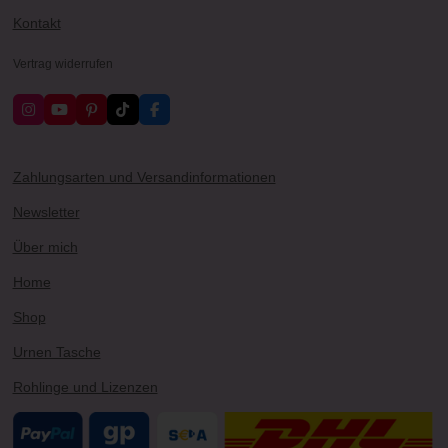
Kontakt
Vertrag widerrufen
I
Y
P
T
F
n
o
i
i
a
s
u
n
k
c
t
T
t
T
e
a
u
e
o
b
Zahlungsarten und Versandinformationen
g
b
r
k
o
r
e
e
o
Newsletter
a
s
k
m
t
Über mich
Home
Shop
Urnen Tasche
Rohlinge und Lizenzen