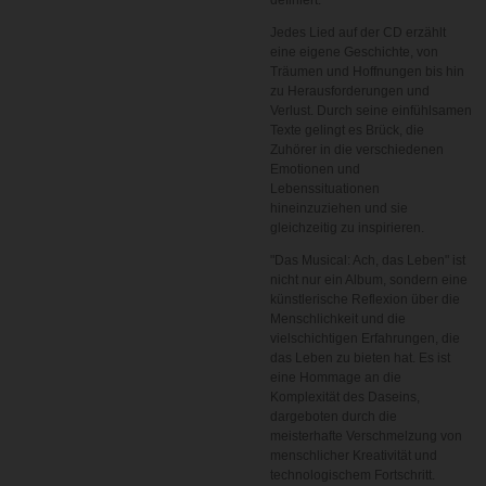
definiert.
Jedes Lied auf der CD erzählt
eine eigene Geschichte, von
Träumen und Hoffnungen bis hin
zu Herausforderungen und
Verlust. Durch seine einfühlsamen
Texte gelingt es Brück, die
Zuhörer in die verschiedenen
Emotionen und
Lebenssituationen
hineinzuziehen und sie
gleichzeitig zu inspirieren.
"Das Musical: Ach, das Leben" ist
nicht nur ein Album, sondern eine
künstlerische Reflexion über die
Menschlichkeit und die
vielschichtigen Erfahrungen, die
das Leben zu bieten hat. Es ist
eine Hommage an die
Komplexität des Daseins,
dargeboten durch die
meisterhafte Verschmelzung von
menschlicher Kreativität und
technologischem Fortschritt.