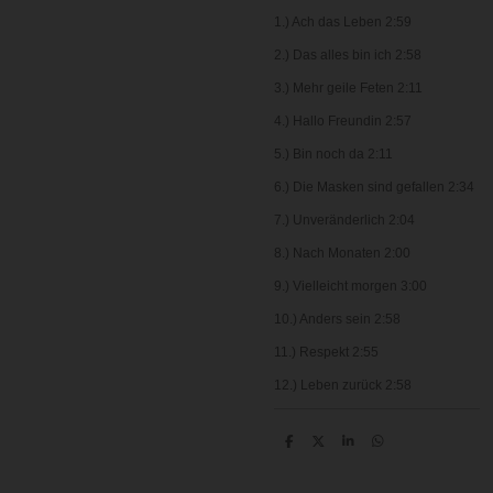
1.) Ach das Leben 2:59
2.) Das alles bin ich 2:58
3.)
Mehr geile Feten
2:11
4.) Hallo Freundin 2:57
5.) Bin noch da 2:11
6.) Die Masken sind gefallen 2:34
7.) Unveränderlich 2:04
8.) Nach Monaten 2:00
9.) Vielleicht morgen 3:00
10.) Anders sein 2:58
11.) Respekt 2:55
12.) Leben zurück 2:58
T
T
T
T
e
e
e
e
i
i
i
i
l
l
l
l