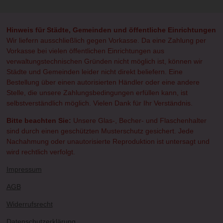
e
e
e
e
n
n
n
n
Hinweis für Städte, Gemeinden und öffentliche Einrichtungen
Wir liefern ausschließlich gegen Vorkasse. Da eine Zahlung per
Vorkasse bei vielen öffentlichen Einrichtungen aus
verwaltungstechnischen Gründen nicht möglich ist, können wir
Städte und Gemeinden leider nicht direkt beliefern. Eine
Bestellung über einen autorisierten Händler oder eine andere
Stelle, die unsere Zahlungsbedingungen erfüllen kann, ist
selbstverständlich möglich. Vielen Dank für Ihr Verständnis.
Bitte beachten Sie:
Unsere Glas-, Becher- und Flaschenhalter
sind durch einen geschützten Musterschutz gesichert. Jede
Nachahmung oder unautorisierte Reproduktion ist untersagt und
wird rechtlich verfolgt.
Impressum
AGB
Widerrufsrecht
Datenschutzerklärung