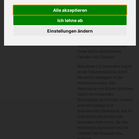
Bernd Manfred Brücks neueste
Alle akzeptieren
CD "Das Musical: Ach, das Leben"
ist eine eindrucksvolle Sammlung
Ich lehne ab
von sieben Liedern, die die
Höhen und Tiefen des
Einstellungen ändern
menschlichen Lebens erkunden.
Mit seinen einfühlsamen Texten
schafft Brück eine emotionale
Reise durch verschiedene
Facetten des Daseins.
Was diese CD besonders macht,
ist die Teilunterstützung durch
künstliche Intelligenz in der
Musikkomposition. Die
Verbindung von Brücks lyrischem
Talent mit modernster
Technologie verleiht den Liedern
eine einzigartige und
faszinierende Dimension. Die KI-
unterstützte Musik fügt eine
innovative Note hinzu, die das
Hörerlebnis bereichert und die
Grenzen des Musicals neu