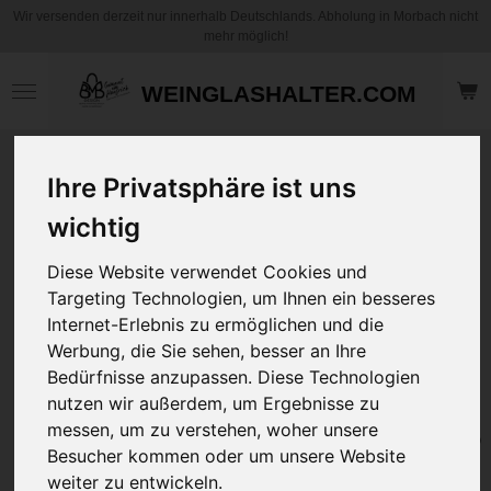
Wir versenden derzeit nur innerhalb Deutschlands. Abholung in Morbach nicht
Zum
mehr möglich!
Hauptinhalt
springen
WEINGLASHALTER.COM
Ach, das Leben -
Ihre Privatsphäre ist uns
MUSICAL - mit den
Texten von Bernd
wichtig
Manfred Brück zum
Diese Website verwendet Cookies und
Direkt Downloaden
Targeting Technologien, um Ihnen ein besseres
12 Lieder
Internet-Erlebnis zu ermöglichen und die
Sofort Download
Werbung, die Sie sehen, besser an Ihre
Bedürfnisse anzupassen. Diese Technologien
5,00 €
nutzen wir außerdem, um Ergebnisse zu
messen, um zu verstehen, woher unsere
In den
Warenkorb
Besucher kommen oder um unsere Website
weiter zu entwickeln.