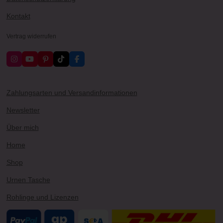
Kontakt
Vertrag widerrufen
I
Y
P
T
F
n
o
i
i
a
s
u
n
k
c
t
T
t
T
e
a
u
e
o
b
Zahlungsarten und Versandinformationen
g
b
r
k
o
r
e
e
o
Newsletter
a
s
k
m
t
Über mich
Home
Shop
Urnen Tasche
Rohlinge und Lizenzen