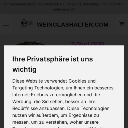
Wir versenden derzeit nur innerhalb Deutschlands. Abholung in Morbach nicht
Zum
mehr möglich!
Hauptinhalt
springen
WEINGLASHALTER.COM
T-Shirt BMB
Design Unisex -
Ihre Privatsphäre ist uns
Limitiertes Design
Shirt "Krieg und
wichtig
Frieden"
Limitierte Auflage
Diese Website verwendet Cookies und
Targeting Technologien, um Ihnen ein besseres
29,95 €
Internet-Erlebnis zu ermöglichen und die
zzgl.
Versandkosten
Werbung, die Sie sehen, besser an Ihre
Bedürfnisse anzupassen. Diese Technologien
Größe
nutzen wir außerdem, um Ergebnisse zu
messen, um zu verstehen, woher unsere