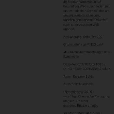
für Frieden. Und manchmal
beginnt der Weg zum Frieden mit
einem einfachen Symbol, das an
unsere Menschlichkeit und
unseren gemeinsamen Wunsch
nach einer besseren Welt
erinnert.
Zertifizierung:
Oeko-Tex 100
Grammatur in g/m²:
155 g/m²
Materialzusammensetzung:
100%
Baumwolle
Oeko-Tex:
STANDARD 100 by
OEKO-TEX®: 2009AN4682 AITEX
Ärmel:
Kurzarm
Set-In
Ausschnitt:
Rundhals
Pflegehinweis:
30 °C
waschbar,
Chemische Reinigung
möglich,
Trockner
geeignet,
Bügeln erlaubt
Passform:
Regular (normal