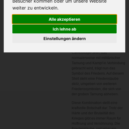
Besucher kommen oder um unsere Website
weiter zu entwickeln.
In den
Alle akzeptieren
Warenkorb
Ich lehne ab
Hier trifft sich der Gegensatz von
Einstellungen ändern
Krieg und Frieden auf
eindrucksvolle Weise: Ein
Camouflage-Shirt, das
normalerweise mit militärischer
Tarnung und Kampf in Verbindung
gebracht wird, trägt nun das
Symbol des Friedens. Auf diesem
Shirt steht eine Friedenstaube
stolz, umgeben von weiteren
Friedenssymbolen, die sich von
der groben Tarnung abheben.
Diese Kombination stellt eine
kraftvolle Botschaft dar: Trotz der
Härte und der Brutalität des
Krieges gibt es immer Raum für
Hoffnung und Versöhnung. Die
Friedenstaube, seit jeher ein