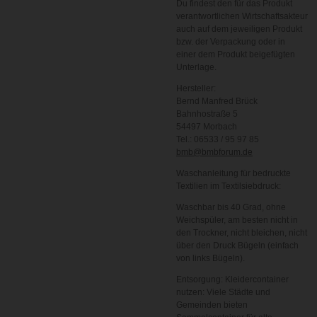
Du findest den für das Produkt
verantwortlichen Wirtschaftsakteur
auch auf dem jeweiligen Produkt
bzw. der Verpackung oder in
einer dem Produkt beigefügten
Unterlage.
Hersteller:
Bernd Manfred Brück
Bahnhostraße 5
54497 Morbach
Tel.: 06533 / 95 97 85
bmb@bmbforum.de
Waschanleitung für bedruckte
Textilien im Textilsiebdruck:
Waschbar bis 40 Grad, ohne
Weichspüler, am besten nicht in
den Trockner, nicht bleichen, nicht
über den Druck Bügeln (einfach
von links Bügeln).
Entsorgung: Kleidercontainer
nutzen
: Viele Städte und
Gemeinden bieten