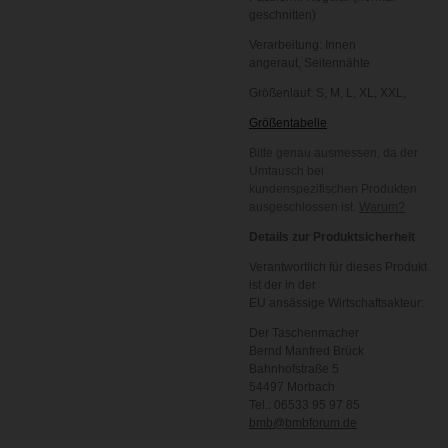
geschnitten)
Verarbeitung:
Innen
angeraut,
Seitennähte
Größenlauf:
S, M, L, XL, XXL,
Größentabelle
Bitte genau ausmessen, da der
Umtausch bei
kundenspezifischen Produkten
ausgeschlossen ist.
Warum?
Details zur Produktsicherheit
Verantwortlich für dieses Produkt
ist der in der
EU ansässige Wirtschaftsakteur:
Der Taschenmacher
Bernd Manfred Brück
Bahnhofstraße 5
54497 Morbach
Tel.: 06533 95 97 85
bmb@bmbforum.de