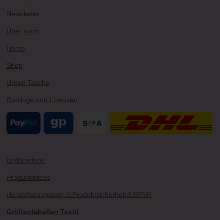
g
b
r
k
o
r
e
e
o
Newsletter
a
s
k
m
t
Über mich
Home
Shop
Urnen Tasche
Rohlinge und Lizenzen
Erklärvideos
Produktvideos
Herstellerangaben
⚠
Produktsicherheit
⚠
GPSR
Größentabellen Textil