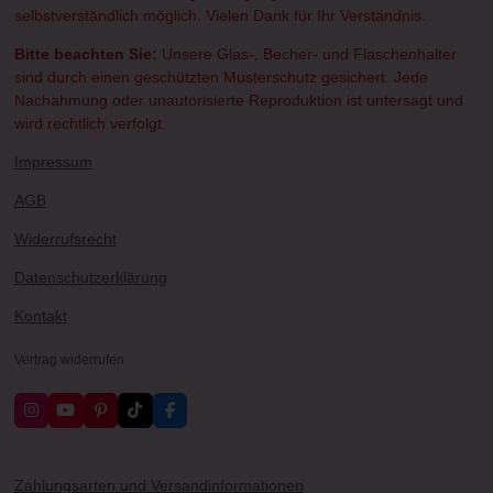
selbstverständlich möglich. Vielen Dank für Ihr Verständnis.
Bitte beachten Sie:
Unsere Glas-, Becher- und Flaschenhalter
sind durch einen geschützten Musterschutz gesichert. Jede
Nachahmung oder unautorisierte Reproduktion ist untersagt und
wird rechtlich verfolgt.
Impressum
AGB
Widerrufsrecht
Datenschutzerklärung
Kontakt
Vertrag widerrufen
I
Y
P
T
F
n
o
i
i
a
s
u
n
k
c
t
T
t
T
e
a
u
e
o
b
Zahlungsarten und Versandinformationen