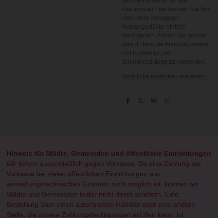
Sammelcontainer für alte
Kleidung an. Hier können Sie Ihre
nicht mehr benötigten
Kleidungsstücke einfach
hineingeben. Achten Sie jedoch
darauf, dass die Kleidung sauber
und trocken ist, um
Schimmelbildung zu vermeiden.
Rechtliche bedenken anmelden
T
T
T
T
e
e
e
e
i
i
i
i
l
l
l
l
e
e
e
e
n
n
n
n
Hinweis für Städte, Gemeinden und öffentliche Einrichtungen
Wir liefern ausschließlich gegen Vorkasse. Da eine Zahlung per
Vorkasse bei vielen öffentlichen Einrichtungen aus
verwaltungstechnischen Gründen nicht möglich ist, können wir
Städte und Gemeinden leider nicht direkt beliefern. Eine
Bestellung über einen autorisierten Händler oder eine andere
Stelle, die unsere Zahlungsbedingungen erfüllen kann, ist