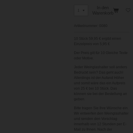
In den
Warenkorb
Artikelnummer:
0080
10 Stück 59,95 € ergibt einen
Einzelpreis von 5,95 €
Der Preis gilt für 10 Gleiche Texte
oder Motive.
Jeder Weinglashalter soll anders
Bedruckt sein? Das geht auch!
Allerdings ist der Aufand Höher
und somit wäre das ein Aufpreis
von 25 € bei 10 Stück. Das
können sie bei der Bestellung an
geben.
Bitte tragen Sie Ihre Wünsche ein.
Wir entwerfen den Weinglashalter
und senden den Vorschlag
innerhalb von 12 Stunden per E-
Mail zu Ihnen. Nach der