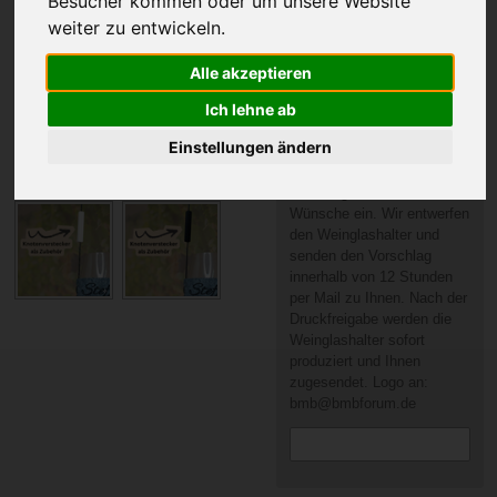
Besucher kommen oder um unsere Website
Gleich oder Ungleich
weiter zu entwickeln.
Alle akzeptieren
Knotenverstecker?
Ich lehne ab
Einstellungen ändern
Wunschtext oder Name
Bitte tragen Sie hier Ihre
Wünsche ein. Wir entwerfen
den Weinglashalter und
senden den Vorschlag
innerhalb von 12 Stunden
per Mail zu Ihnen. Nach der
Druckfreigabe werden die
Weinglashalter sofort
produziert und Ihnen
zugesendet. Logo an:
bmb@bmbforum.de