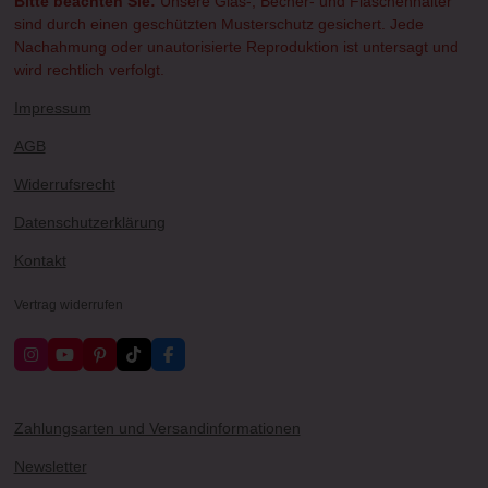
Bitte beachten Sie:
Unsere Glas-, Becher- und Flaschenhalter
sind durch einen geschützten Musterschutz gesichert. Jede
Nachahmung oder unautorisierte Reproduktion ist untersagt und
wird rechtlich verfolgt.
Impressum
AGB
Widerrufsrecht
Datenschutzerklärung
Kontakt
Vertrag widerrufen
I
Y
P
T
F
n
o
i
i
a
s
u
n
k
c
t
T
t
T
e
a
u
e
o
b
Zahlungsarten und Versandinformationen
g
b
r
k
o
r
e
e
o
Newsletter
a
s
k
m
t