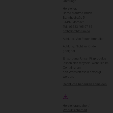
Unterlage.
Hersteller:
Bernd Manfred Brück
Bahnhostraße 5
54497 Morbach
Tel.: 06533 / 95 97 85
bmb@bmbforum.de
Achtung: Von Feuer fernhalten.
Achtung: Nicht für Kinder
geeignet.
Entsorgung: Unser Filzprodukte
lassen sich recyceln, wenn sie im
Container an
den Wertstoffinseln entsorgt
werden.
Rechtliche bedenken anmelden
⚠
Herstellerangaben/
Produktsicherheit