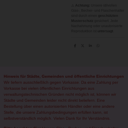
⚠️
Achtung:
Unsere stilvollen
Glas-, Becher- und Flaschenhalter
sind durch einen
geschützten
Musterschutz
gesichert. Jede
Nachahmung oder unautorisierte
Reproduktion ist
untersagt
.
T
T
T
T
e
e
e
e
i
i
i
i
l
l
l
l
e
e
e
e
n
n
n
n
Hinweis für Städte, Gemeinden und öffentliche Einrichtungen
Wir liefern ausschließlich gegen Vorkasse. Da eine Zahlung per
Vorkasse bei vielen öffentlichen Einrichtungen aus
verwaltungstechnischen Gründen nicht möglich ist, können wir
Städte und Gemeinden leider nicht direkt beliefern. Eine
Bestellung über einen autorisierten Händler oder eine andere
Stelle, die unsere Zahlungsbedingungen erfüllen kann, ist
selbstverständlich möglich. Vielen Dank für Ihr Verständnis.