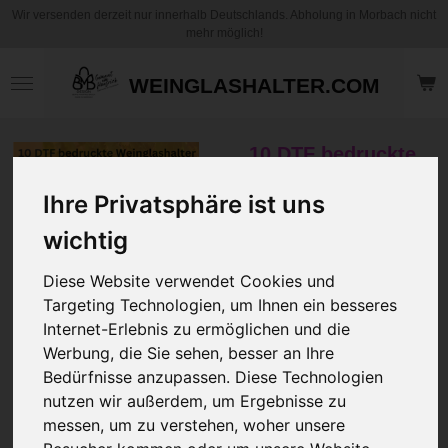
Wir versenden derzeit nur innerhalb Deutschlands. Abholung in Morbach nicht
Zum
mehr möglich!
Hauptinhalt
springen
WEINGLASHALTER.COM
10 DTF bedruckte
Weinglashalter in
Ihre Privatsphäre ist uns
10 Farben inkl.
Trageschnur mit
wichtig
Ihrem Wunschlogo
oder Schrift
Diese Website verwendet Cookies und
Targeting Technologien, um Ihnen ein besseres
70,00 €
Internet-Erlebnis zu ermöglichen und die
zzgl.
Versandkosten
Werbung, die Sie sehen, besser an Ihre
Bedürfnisse anzupassen. Diese Technologien
nutzen wir außerdem, um Ergebnisse zu
Filzfarbe
messen, um zu verstehen, woher unsere