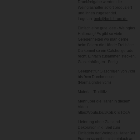
Druckfreigabe werden die
Weinglashalter sofort produziert
und Ihnen zugesendet.
Logo an:
bmb@bmbforum.de
Einfach eine gute Idee - Weinglas
Halterung! Es gibt so viele
Gelegenheiten wo man gerne
beim Feiern die Hände Frei hätte.
Da kommt so ein Catchet gerade
recht. Einfach zusammen stecken,
Glas einhängen - Fertig.
Geeignet für Glasgrößen von 7cm
bis 9cm Durchmesser
(Normalgröße 8cm)
Material: Textilfilz
Mehr über die Halter in diesem
Video:
https://youtu.be/JKbBXTqTOdA
Lieferung ohne Glas und
Dekoration inkl. Seil zum
Einfädeln der Weinglas Halter.Bei
Fragen schreibe mich einfach an: