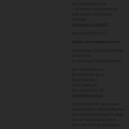
bmb [!at] bmbforum.de
♡ In meinem Shop findest du
noch andere interessante
Produkte:
https://etsy.me/3bfjGOZ
EAN 9503457563377
Details zur Produktsicherheit
Verantwortlich für dieses Produkt
ist der in der
EU ansässige Wirtschaftsakteur:
Der Taschenmacher
Bernd Manfred Brück
Bahnhofstraße 5
54497 Morbach
Tel.: 06533 95 97 85
bmb@bmbforum.de
Du findest den für das Produkt
verantwortlichen Wirtschaftsakteur
auch auf dem jeweiligen Produkt
bzw. der Verpackung oder in
einer dem Produkt beigefügten