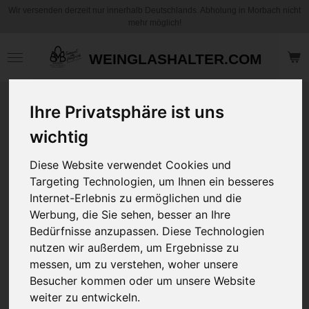
Wir versenden derzeit nur innerhalb Deutschlands. Abholung in Morbach nicht
Zum
mehr möglich!
Hauptinhalt
springen
WEINGLASHALTER.COM
GH Ladies´
Ihre Privatsphäre ist uns
Viscose Tee - in
wichtig
Schwarz von S bis
5XL
Diese Website verwendet Cookies und
Targeting Technologien, um Ihnen ein besseres
19,95 €
Internet-Erlebnis zu ermöglichen und die
zzgl.
Versandkosten
Werbung, die Sie sehen, besser an Ihre
Bedürfnisse anzupassen. Diese Technologien
Größe
Shirt
nutzen wir außerdem, um Ergebnisse zu
messen, um zu verstehen, woher unsere
Besucher kommen oder um unsere Website
Logo Druck am Ärmel
weiter zu entwickeln.