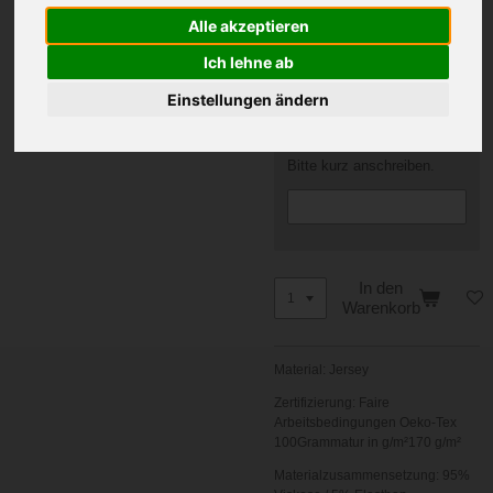
Alle akzeptieren
Grafik oder Logo Nr.
Hier Bitte die Grafik oder
Ich lehne ab
Logo Nummer eintragen die
Einstellungen ändern
Sie von uns nach
Erstellung erhalten haben.
Noch keine bekommen?
Bitte kurz anschreiben.
In den
Warenkorb
Material: Jersey
Zertifizierung: Faire
Arbeitsbedingungen Oeko-Tex
100Grammatur in g/m²170 g/m²
Materialzusammensetzung: 95%