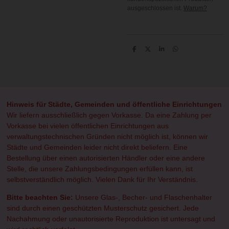
ausgeschlossen ist.
Warum?
T
T
T
T
e
e
e
e
i
i
i
i
l
l
l
l
e
e
e
e
n
n
n
n
Hinweis für Städte, Gemeinden und öffentliche Einrichtungen
Wir liefern ausschließlich gegen Vorkasse. Da eine Zahlung per
Vorkasse bei vielen öffentlichen Einrichtungen aus
verwaltungstechnischen Gründen nicht möglich ist, können wir
Städte und Gemeinden leider nicht direkt beliefern. Eine
Bestellung über einen autorisierten Händler oder eine andere
Stelle, die unsere Zahlungsbedingungen erfüllen kann, ist
selbstverständlich möglich. Vielen Dank für Ihr Verständnis.
Bitte beachten Sie:
Unsere Glas-, Becher- und Flaschenhalter
sind durch einen geschützten Musterschutz gesichert. Jede
Nachahmung oder unautorisierte Reproduktion ist untersagt und