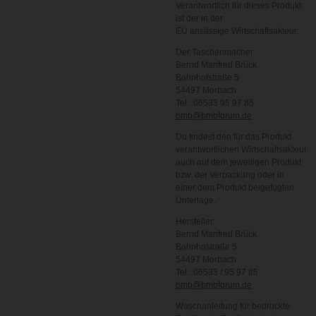
Verantwortlich für dieses Produkt
ist der in der
EU ansässige Wirtschaftsakteur:
Der Taschenmacher
Bernd Manfred Brück
Bahnhofstraße 5
54497 Morbach
Tel.: 06533 95 97 85
bmb@bmbforum.de
Du findest den für das Produkt
verantwortlichen Wirtschaftsakteur
auch auf dem jeweiligen Produkt
bzw. der Verpackung oder in
einer dem Produkt beigefügten
Unterlage.
Hersteller:
Bernd Manfred Brück
Bahnhostraße 5
54497 Morbach
Tel.: 06533 / 95 97 85
bmb@bmbforum.de
Waschanleitung für bedruckte