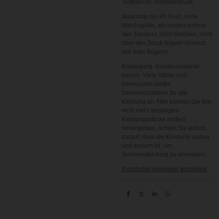
Textilien im Textilsiebdruck:
Waschbar bis 40 Grad, ohne
Weichspüler, am besten nicht in
den Trockner, nicht bleichen, nicht
über den Druck Bügeln (einfach
von links Bügeln).
Entsorgung: Kleidercontainer
nutzen
: Viele Städte und
Gemeinden bieten
Sammelcontainer für alte
Kleidung an. Hier können Sie Ihre
nicht mehr benötigten
Kleidungsstücke einfach
hineingeben. Achten Sie jedoch
darauf, dass die Kleidung sauber
und trocken ist, um
Schimmelbildung zu vermeiden.
Rechtliche bedenken anmelden
T
T
T
T
e
e
e
e
i
i
i
i
l
l
l
l