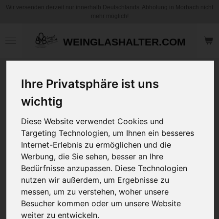
Wir versenden derzeit nur innerhalb Deutschlands. Abholung in Morbach nicht
Zum
mehr möglich!
Hauptinhalt
springen
WEINGLASHALTER.COM
Jeans Jacke Kurz
Ihre Privatsphäre ist uns
mit Langen Ärmeln
inkl. Wunschgrafik
wichtig
Rückendruck
Diese Website verwendet Cookies und
Targeting Technologien, um Ihnen ein besseres
49,95 €
Internet-Erlebnis zu ermöglichen und die
Werbung, die Sie sehen, besser an Ihre
Größe
Bedürfnisse anzupassen. Diese Technologien
nutzen wir außerdem, um Ergebnisse zu
messen, um zu verstehen, woher unsere
Grafik Nummer
Besucher kommen oder um unsere Website
weiter zu entwickeln.