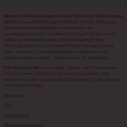
e
e
e
e
n
n
n
n
Hinweis für Städte, Gemeinden und öffentliche Einrichtungen
Wir liefern ausschließlich gegen Vorkasse. Da eine Zahlung per
Vorkasse bei vielen öffentlichen Einrichtungen aus
verwaltungstechnischen Gründen nicht möglich ist, können wir
Städte und Gemeinden leider nicht direkt beliefern. Eine
Bestellung über einen autorisierten Händler oder eine andere
Stelle, die unsere Zahlungsbedingungen erfüllen kann, ist
selbstverständlich möglich. Vielen Dank für Ihr Verständnis.
Bitte beachten Sie:
Unsere Glas-, Becher- und Flaschenhalter
sind durch einen geschützten Musterschutz gesichert. Jede
Nachahmung oder unautorisierte Reproduktion ist untersagt und
wird rechtlich verfolgt.
Impressum
AGB
Widerrufsrecht
Datenschutzerklärung