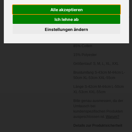
Alle akzeptieren
In den
Ich lehne ab
Warenkorb
Einstellungen ändern
Artikelnummer:
JJ
85% Cotten
15% Polyester
Größenlauf:
S, M, L, XL, XXL
Brustumfang S-43cm M-44cm L-
50cm XL-53cm XXL-55cm
Länge S-42cm M-44cm L-50cm
XL-53cm XXL-55cm
Bitte genau ausmessen, da der
Umtausch bei
kundenspezifischen Produkten
ausgeschlossen ist.
Warum?
Details zur Produktsicherheit