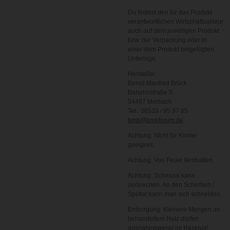
Du findest den für das Produkt
verantwortlichen Wirtschaftsakteur
auch auf dem jeweiligen Produkt
bzw. der Verpackung oder in
einer dem Produkt beigefügten
Unterlage.
Hersteller:
Bernd Manfred Brück
Bahnhostraße 5
54497 Morbach
Tel.: 06533 / 95 97 85
bmb@bmbforum.de
Achtung: Nicht für Kinder
geeignet.
Achtung: Von Feuer fernhalten.
Achtung: Schmuck kann
zerbrechen. An den Scherben /
Splitter kann man sich schneiden.
Entsorgung: Kleinere Mengen an
behandeltem Holz dürfen
ausnahmsweise im Restmüll