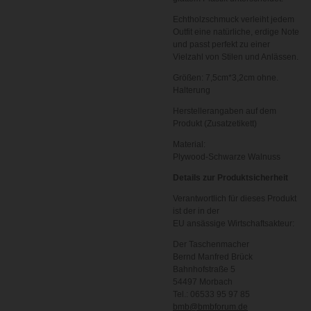
Echtholzschmuck verleiht jedem
Outfit eine natürliche, erdige Note
und passt perfekt zu einer
Vielzahl von Stilen und Anlässen.
Größen: 7,5cm*3,2cm ohne.
Halterung
Herstellerangaben auf dem
Produkt (Zusatzetikett)
Material:
Plywood-Schwarze Walnuss
Details zur Produktsicherheit
Verantwortlich für dieses Produkt
ist der in der
EU ansässige Wirtschaftsakteur:
Der Taschenmacher
Bernd Manfred Brück
Bahnhofstraße 5
54497 Morbach
Tel.: 06533 95 97 85
bmb@bmbforum.de