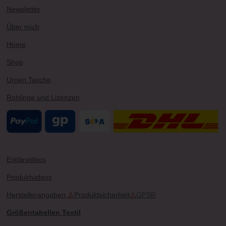
r
e
e
o
Newsletter
a
s
k
m
t
Über mich
Home
Shop
Urnen Tasche
Rohlinge und Lizenzen
Erklärvideos
Produktvideos
Herstellerangaben
⚠
Produktsicherheit
⚠
GPSR
Größentabellen Textil