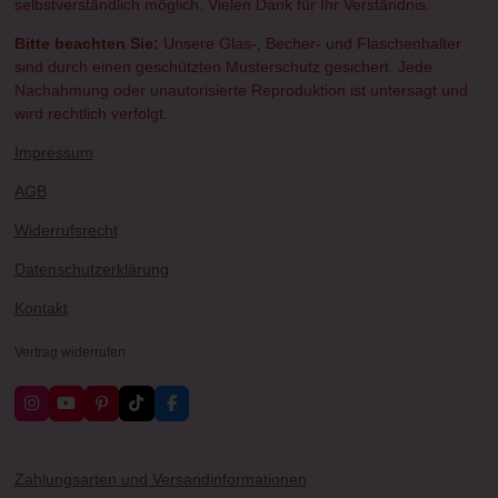
selbstverständlich möglich. Vielen Dank für Ihr Verständnis.
Bitte beachten Sie:
Unsere Glas-, Becher- und Flaschenhalter
sind durch einen geschützten Musterschutz gesichert. Jede
Nachahmung oder unautorisierte Reproduktion ist untersagt und
wird rechtlich verfolgt.
Impressum
AGB
Widerrufsrecht
Datenschutzerklärung
Kontakt
Vertrag widerrufen
I
Y
P
T
F
n
o
i
i
a
s
u
n
k
c
t
T
t
T
e
a
u
e
o
b
Zahlungsarten und Versandinformationen
g
b
r
k
o