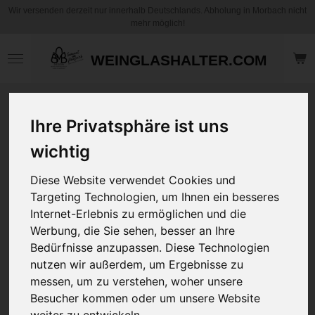
Wir versenden derzeit nur innerhalb Deutschlands. Abholung in Morbach nicht
Zum
mehr möglich!
Hauptinhalt
springen
WEINGLASHALTER.COM
Echtholz Ohrringe |
Ihre Privatsphäre ist uns
Echtholz Schmuck
| "Branches" |
wichtig
Schwarze Walnuss.
Diese Website verwendet Cookies und
Sale!
Targeting Technologien, um Ihnen ein besseres
7,50 €
Internet-Erlebnis zu ermöglichen und die
14,95 €
zzgl.
Versandkosten
Werbung, die Sie sehen, besser an Ihre
Bedürfnisse anzupassen. Diese Technologien
nutzen wir außerdem, um Ergebnisse zu
Ohrringe oder Kette
messen, um zu verstehen, woher unsere
Besucher kommen oder um unsere Website
weiter zu entwickeln.