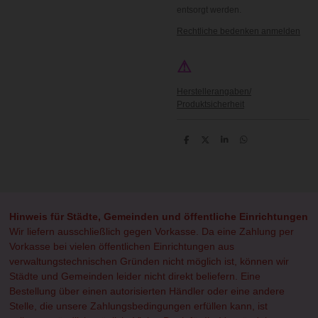
entsorgt werden.
Rechtliche bedenken anmelden
⚠
Herstellerangaben/
Produktsicherheit
T
T
T
T
e
e
e
e
i
i
i
i
l
l
l
l
e
e
e
e
n
n
n
n
Hinweis für Städte, Gemeinden und öffentliche Einrichtungen
Wir liefern ausschließlich gegen Vorkasse. Da eine Zahlung per
Vorkasse bei vielen öffentlichen Einrichtungen aus
verwaltungstechnischen Gründen nicht möglich ist, können wir
Städte und Gemeinden leider nicht direkt beliefern. Eine
Bestellung über einen autorisierten Händler oder eine andere
Stelle, die unsere Zahlungsbedingungen erfüllen kann, ist