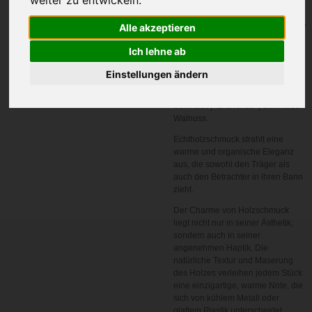
In den
Alle akzeptieren
Warenkorb
Ich lehne ab
Artikelnummer:
HS
Einstellungen ändern
Echtholz Ohrringe | Echtholz
Schmuck | "Branches" | Schwarze
Walnuss.
Echtholzschmuck strahlt eine
warme und organische Eleganz
aus, die sowohl den Träger als
auch den Betrachter in ihren Bann
zieht.
Der Charme von Holzschmuck
liegt nicht nur in seiner Ästhetik,
sondern auch in seiner
angenehmen Haptik. Die
natürliche Textur und Maserung
des Holzes verleihen jedem Stück
eine einzigartige, warme Note, die
sich von kühlem Metall oder
glattem Plastik unterscheidet.