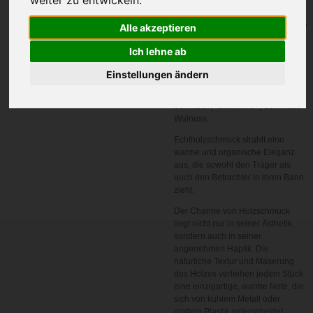
In den
Alle akzeptieren
Warenkorb
Ich lehne ab
Artikelnummer:
HS
Einstellungen ändern
Echtholz Ohrringe | Echtholz
Schmuck | "Branches" | Schwarze
Walnuss.
Echtholzschmuck strahlt eine
warme und organische Eleganz
aus, die sowohl den Träger als
auch den Betrachter in ihren Bann
zieht.
Der Charme von Holzschmuck
liegt nicht nur in seiner Ästhetik,
sondern auch in seiner
angenehmen Haptik. Die
natürliche Textur und Maserung
des Holzes verleihen jedem Stück
eine einzigartige, warme Note, die
sich von kühlem Metall oder
glattem Plastik unterscheidet.