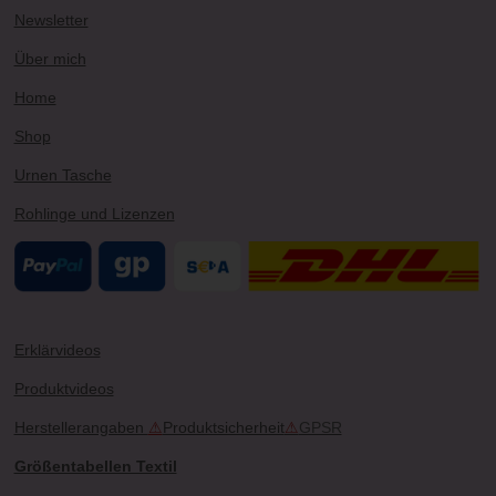
r
e
e
o
Newsletter
a
s
k
m
t
Über mich
Home
Shop
Urnen Tasche
Rohlinge und Lizenzen
Erklärvideos
Produktvideos
Herstellerangaben
⚠
Produktsicherheit
⚠
GPSR
Größentabellen Textil