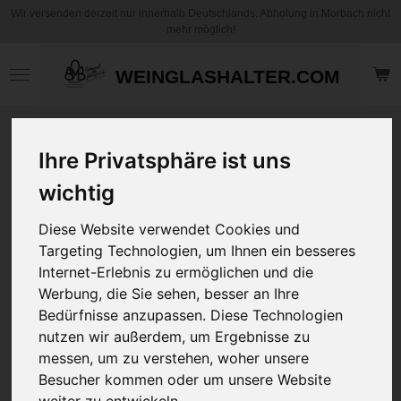
Wir versenden derzeit nur innerhalb Deutschlands. Abholung in Morbach nicht
Zum
mehr möglich!
Hauptinhalt
springen
WEINGLASHALTER.COM
Echtholz Ohrringe |
Ihre Privatsphäre ist uns
Echtholz Schmuck
| "Branches" |
wichtig
Schwarze Walnuss.
Diese Website verwendet Cookies und
Sale!
Targeting Technologien, um Ihnen ein besseres
7,50 €
Internet-Erlebnis zu ermöglichen und die
14,95 €
zzgl.
Versandkosten
Werbung, die Sie sehen, besser an Ihre
Bedürfnisse anzupassen. Diese Technologien
nutzen wir außerdem, um Ergebnisse zu
Ohrringe oder Kette
messen, um zu verstehen, woher unsere
Besucher kommen oder um unsere Website
weiter zu entwickeln.