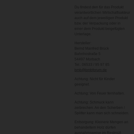
Du findest den für das Produkt
verantwortlichen Wirtschaftsakteur
auch auf dem jeweiligen Produkt
bzw. der Verpackung oder in
einer dem Produkt beigefügten
Unterlage.
Hersteller:
Bernd Manfred Brück
Bahnhostraße 5
54497 Morbach
Tel.: 06533 / 95 97 85
bmb@bmbforum.de
Achtung: Nicht für Kinder
geeignet.
Achtung: Von Feuer fernhalten.
Achtung: Schmuck kann
zerbrechen. An den Scherben /
Splitter kann man sich schneiden.
Entsorgung: Kleinere Mengen an
behandeltem Holz dürfen
ausnahmsweise im Restmüll