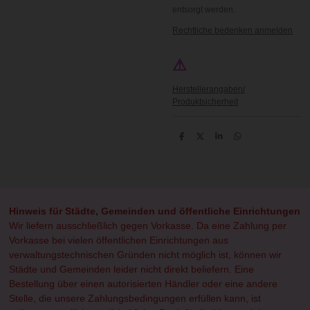
entsorgt werden.
Rechtliche bedenken anmelden
⚠
Herstellerangaben/
Produktsicherheit
T
T
T
T
e
e
e
e
i
i
i
i
l
l
l
l
e
e
e
e
n
n
n
n
Hinweis für Städte, Gemeinden und öffentliche Einrichtungen
Wir liefern ausschließlich gegen Vorkasse. Da eine Zahlung per
Vorkasse bei vielen öffentlichen Einrichtungen aus
verwaltungstechnischen Gründen nicht möglich ist, können wir
Städte und Gemeinden leider nicht direkt beliefern. Eine
Bestellung über einen autorisierten Händler oder eine andere
Stelle, die unsere Zahlungsbedingungen erfüllen kann, ist