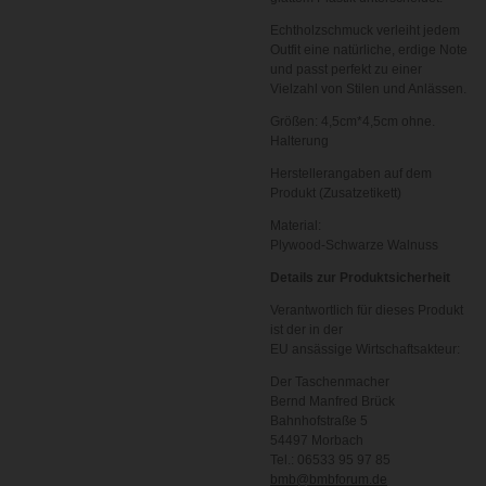
Echtholzschmuck verleiht jedem
Outfit eine natürliche, erdige Note
und passt perfekt zu einer
Vielzahl von Stilen und Anlässen.
Größen: 4,5cm*4,5cm ohne.
Halterung
Herstellerangaben auf dem
Produkt (Zusatzetikett)
Material:
Plywood-Schwarze Walnuss
Details zur Produktsicherheit
Verantwortlich für dieses Produkt
ist der in der
EU ansässige Wirtschaftsakteur:
Der Taschenmacher
Bernd Manfred Brück
Bahnhofstraße 5
54497 Morbach
Tel.: 06533 95 97 85
bmb@bmbforum.de