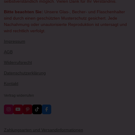
selbstverständlich möglich. Vielen Dank für Ihr Verständnis.
Bitte beachten Sie:
Unsere Glas-, Becher- und Flaschenhalter
sind durch einen geschützten Musterschutz gesichert. Jede
Nachahmung oder unautorisierte Reproduktion ist untersagt und
wird rechtlich verfolgt.
Impressum
AGB
Widerrufsrecht
Datenschutzerklärung
Kontakt
Vertrag widerrufen
I
Y
P
T
F
n
o
i
i
a
s
u
n
k
c
t
T
t
T
e
a
u
e
o
b
Zahlungsarten und Versandinformationen
g
b
r
k
o