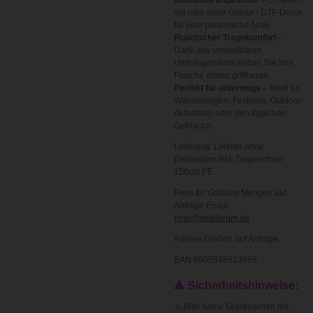
Individuell anpassbar
– Erhältlich
mit oder ohne Gravur / DTF-Druck
für eine persönliche Note.
Praktischer Tragekomfort
–
Dank des verstellbaren
Umhängebands haben Sie Ihre
Flasche immer griffbereit.
Perfekt für unterwegs
– Ideal für
Wanderungen, Festivals, Outdoor-
Aktivitäten oder den täglichen
Gebrauch.
Lieferung 1 Halter ohne
Dekoration inkl: Trageschnur
150cm PE
Preis für Größere Mengen auf
Anfrage Email:
bmb@bmbforum.de
Andere Größen auf Anfrage.
EAN 9505848513558
🔺
Sicherheitshinweise:
⚠️ Bitte keine Glasflaschen mit