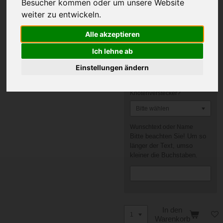
Besucher kommen oder um unsere Website
weiter zu entwickeln.
Farbe
Alle akzeptieren
Ich lehne ab
Beschriftung
Einstellungen ändern
Knotenverstecker?
Wunschtext oder Name
Bitte beachten Sie! Um so
länger der Text, umso
kleiner die Buchstaben.
In den
Warenkorb