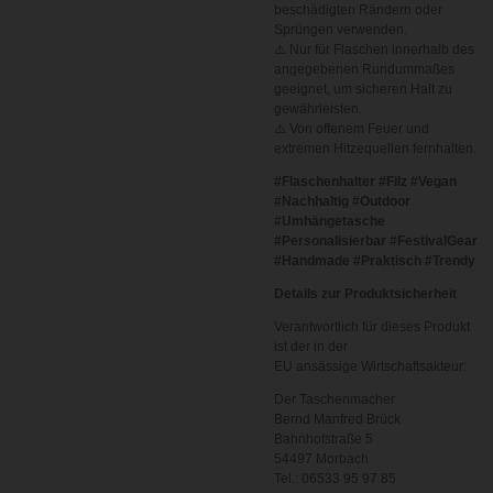
beschädigten Rändern oder
Sprüngen verwenden.
⚠️ Nur für Flaschen innerhalb des
angegebenen Rundummaßes
geeignet, um sicheren Halt zu
gewährleisten.
⚠️ Von offenem Feuer und
extremen Hitzequellen fernhalten.
#Flaschenhalter #Filz #Vegan
#Nachhaltig #Outdoor
#Umhängetasche
#Personalisierbar #FestivalGear
#Handmade #Praktisch #Trendy
Details zur Produktsicherheit
Verantwortlich für dieses Produkt
ist der in der
EU ansässige Wirtschaftsakteur:
Der Taschenmacher
Bernd Manfred Brück
Bahnhofstraße 5
54497 Morbach
Tel.: 06533 95 97 85