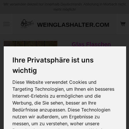
Wir versenden derzeit nur innerhalb Deutschlands. Abholung in Morbach nicht
Zum
mehr möglich!
Hauptinhalt
springen
WEINGLASHALTER.COM
Glas Flaschen
Halter zum
Umhängen für
Ihre Privatsphäre ist uns
Eckige oder Runde
wichtig
Flaschen von
14,5cm bis 16,5 cm
Diese Website verwendet Cookies und
Rundummaß mit
Targeting Technologien, um Ihnen ein besseres
oder ohne
Internet-Erlebnis zu ermöglichen und die
Gravierung / DTF
Werbung, die Sie sehen, besser an Ihre
Druck
Bedürfnisse anzupassen. Diese Technologien
nutzen wir außerdem, um Ergebnisse zu
messen, um zu verstehen, woher unsere
11,00 €
zzgl.
Versandkosten