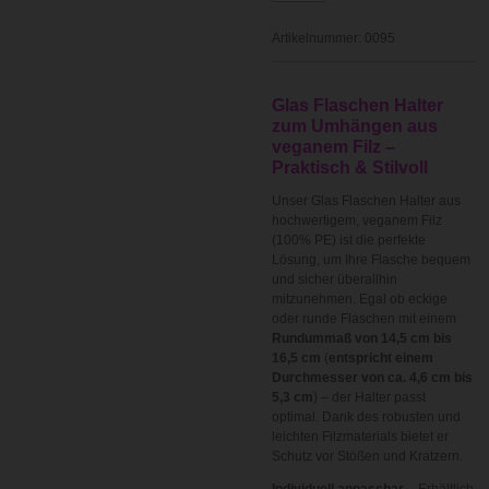
Artikelnummer:
0095
Glas Flaschen Halter
zum Umhängen aus
veganem Filz –
Praktisch & Stilvoll
Unser Glas Flaschen Halter aus
hochwertigem, veganem Filz
(100% PE) ist die perfekte
Lösung, um Ihre Flasche bequem
und sicher überallhin
mitzunehmen. Egal ob eckige
oder runde Flaschen mit einem
Rundummaß von 14,5 cm bis
16,5 cm
(
entspricht einem
Durchmesser von ca. 4,6 cm bis
5,3 cm
) – der Halter passt
optimal. Dank des robusten und
leichten Filzmaterials bietet er
Schutz vor Stößen und Kratzern.