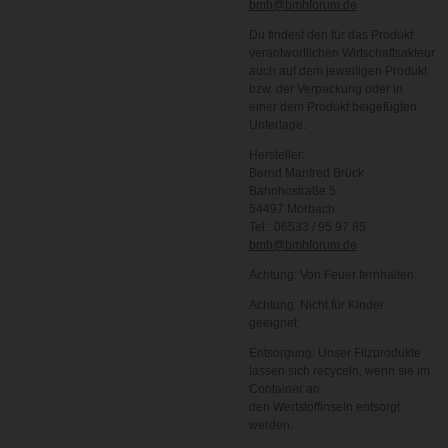
bmb@bmbforum.de
Du findest den für das Produkt
verantwortlichen Wirtschaftsakteur
auch auf dem jeweiligen Produkt
bzw. der Verpackung oder in
einer dem Produkt beigefügten
Unterlage.
Hersteller:
Bernd Manfred Brück
Bahnhostraße 5
54497 Morbach
Tel.: 06533 / 95 97 85
bmb@bmbforum.de
Achtung: Von Feuer fernhalten.
Achtung: Nicht für Kinder
geeignet.
Entsorgung: Unser Filzprodukte
lassen sich recyceln, wenn sie im
Container an
den Wertstoffinseln entsorgt
werden.