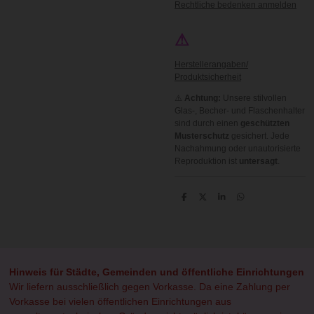
Rechtliche bedenken anmelden
⚠
Herstellerangaben/
Produktsicherheit
⚠️
Achtung:
Unsere stilvollen
Glas-, Becher- und Flaschenhalter
sind durch einen
geschützten
Musterschutz
gesichert. Jede
Nachahmung oder unautorisierte
Reproduktion ist
untersagt
.
T
T
T
T
e
e
e
e
i
i
i
i
l
l
l
l
e
e
e
e
n
n
n
n
Hinweis für Städte, Gemeinden und öffentliche Einrichtungen
Wir liefern ausschließlich gegen Vorkasse. Da eine Zahlung per
Vorkasse bei vielen öffentlichen Einrichtungen aus