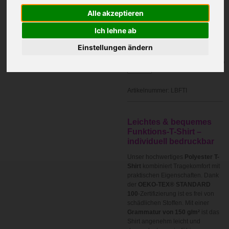
Grafik Nummer
Alle akzeptieren
Ich lehne ab
Einstellungen ändern
In den
Warenkorb
Artikelnummer:
LBFTI
Leichtes & bequemes
Funktions-T-Shirt –
individuell bedruckbar
Unser hochwertiges
Polyester T-
Shirt
kombiniert Tragekomfort mit
praktischen Eigenschaften. Dank
der
OEKO-TEX® STANDARD
100
-Zertifizierung ist es frei von
schädlichen Stoffen. Mit einer
Grammatur von 150 g/m²
ist das
Shirt angenehm leicht und