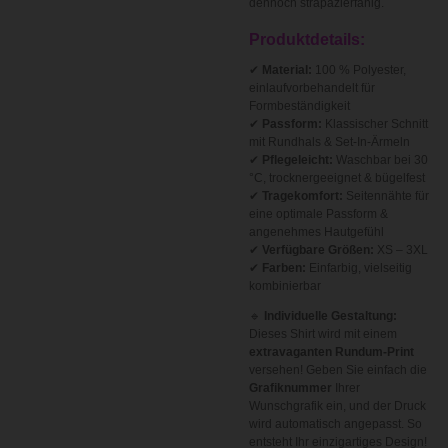
dennoch strapazierfähig.
Produktdetails:
✔
Material:
100 % Polyester,
einlaufvorbehandelt für
Formbeständigkeit
✔
Passform:
Klassischer Schnitt
mit Rundhals & Set-In-Ärmeln
✔
Pflegeleicht:
Waschbar bei 30
°C, trocknergeeignet & bügelfest
✔
Tragekomfort:
Seitennähte für
eine optimale Passform &
angenehmes Hautgefühl
✔
Verfügbare Größen:
XS – 3XL
✔
Farben:
Einfarbig, vielseitig
kombinierbar
🔹
Individuelle Gestaltung:
Dieses Shirt wird mit einem
extravaganten Rundum-Print
versehen! Geben Sie einfach die
Grafiknummer
Ihrer
Wunschgrafik ein, und der Druck
wird automatisch angepasst. So
entsteht Ihr einzigartiges Design!