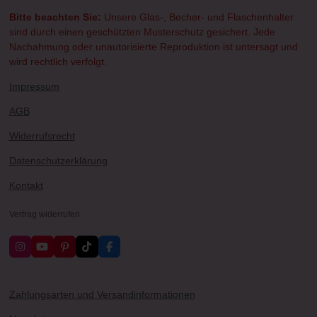
Bitte beachten Sie:
Unsere Glas-, Becher- und Flaschenhalter
sind durch einen geschützten Musterschutz gesichert. Jede
Nachahmung oder unautorisierte Reproduktion ist untersagt und
wird rechtlich verfolgt.
Impressum
AGB
Widerrufsrecht
Datenschutzerklärung
Kontakt
Vertrag widerrufen
I
Y
P
T
F
n
o
i
i
a
s
u
n
k
c
t
T
t
T
e
a
u
e
o
b
Zahlungsarten und Versandinformationen
g
b
r
k
o
r
e
e
o