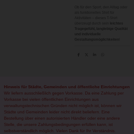
Ob für den Sport, den Alltag oder
als funktionelles Shirt für
Aktivitäten – dieses T-Shirt
überzeugt durch sein
leichtes
Tragegefühl, langlebige Qualität
und individuelle
Gestaltungsmöglichkeiten
!
T
T
T
T
e
e
e
e
i
i
i
i
l
l
l
l
e
e
e
e
n
n
n
n
Hinweis für Städte, Gemeinden und öffentliche Einrichtungen
Wir liefern ausschließlich gegen Vorkasse. Da eine Zahlung per
Vorkasse bei vielen öffentlichen Einrichtungen aus
verwaltungstechnischen Gründen nicht möglich ist, können wir
Städte und Gemeinden leider nicht direkt beliefern. Eine
Bestellung über einen autorisierten Händler oder eine andere
Stelle, die unsere Zahlungsbedingungen erfüllen kann, ist
selbstverständlich möglich. Vielen Dank für Ihr Verständnis.