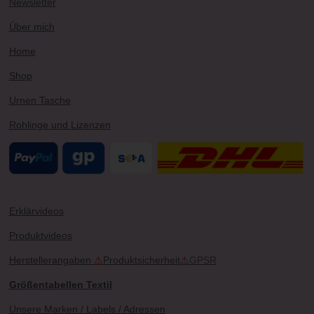
Newsletter
a
s
k
m
t
Über mich
Home
Shop
Urnen Tasche
Rohlinge und Lizenzen
Erklärvideos
Produktvideos
Herstellerangaben
⚠
Produktsicherheit
⚠
GPSR
Größentabellen Textil
Unsere Marken / Labels / Adressen