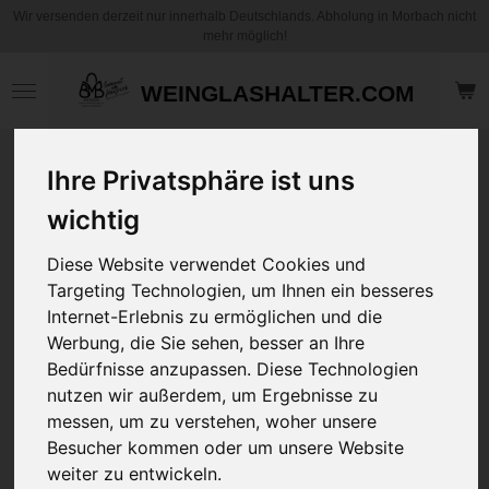
Wir versenden derzeit nur innerhalb Deutschlands. Abholung in Morbach nicht
Zum
mehr möglich!
Hauptinhalt
springen
WEINGLASHALTER.COM
Leichtes &
Ihre Privatsphäre ist uns
bequemes
wichtig
Funktions-T-Shirt –
individuell
Diese Website verwendet Cookies und
bedruckbar
Targeting Technologien, um Ihnen ein besseres
NEU
Internet-Erlebnis zu ermöglichen und die
Werbung, die Sie sehen, besser an Ihre
29,95 €
Bedürfnisse anzupassen. Diese Technologien
zzgl.
Versandkosten
nutzen wir außerdem, um Ergebnisse zu
messen, um zu verstehen, woher unsere
Größe
Besucher kommen oder um unsere Website
weiter zu entwickeln.