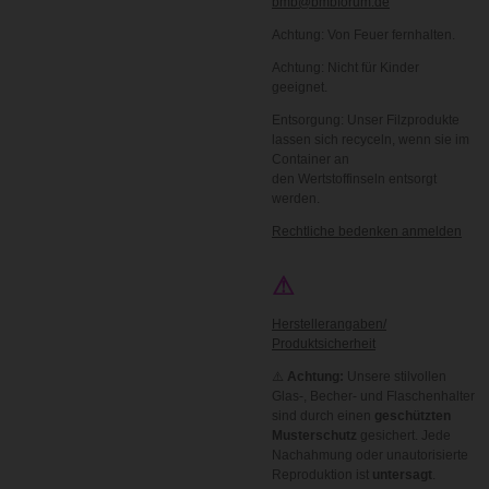
bmb@bmbforum.de
Achtung: Von Feuer fernhalten.
Achtung: Nicht für Kinder
geeignet.
Entsorgung: Unser Filzprodukte
lassen sich recyceln, wenn sie im
Container an
den Wertstoffinseln entsorgt
werden.
Rechtliche bedenken anmelden
⚠
Herstellerangaben/
Produktsicherheit
⚠️
Achtung:
Unsere stilvollen
Glas-, Becher- und Flaschenhalter
sind durch einen
geschützten
Musterschutz
gesichert. Jede
Nachahmung oder unautorisierte
Reproduktion ist
untersagt
.