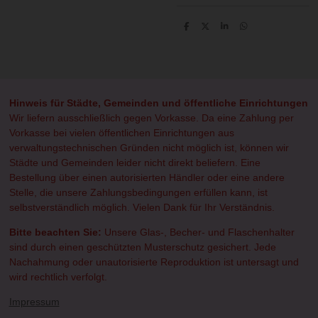
T
T
T
T
e
e
e
e
i
i
i
i
l
l
l
l
e
e
e
e
n
n
n
n
Hinweis für Städte, Gemeinden und öffentliche Einrichtungen
Wir liefern ausschließlich gegen Vorkasse. Da eine Zahlung per
Vorkasse bei vielen öffentlichen Einrichtungen aus
verwaltungstechnischen Gründen nicht möglich ist, können wir
Städte und Gemeinden leider nicht direkt beliefern. Eine
Bestellung über einen autorisierten Händler oder eine andere
Stelle, die unsere Zahlungsbedingungen erfüllen kann, ist
selbstverständlich möglich. Vielen Dank für Ihr Verständnis.
Bitte beachten Sie:
Unsere Glas-, Becher- und Flaschenhalter
sind durch einen geschützten Musterschutz gesichert. Jede
Nachahmung oder unautorisierte Reproduktion ist untersagt und
wird rechtlich verfolgt.
Impressum