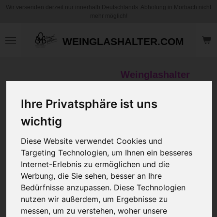
Wir versenden derzeit nur innerhalb Deutschlands. Abholung in Morbach nicht
Zum
mehr möglich!
Hauptinhalt
springen
WEINGLASHALTER.COM
Weinglashalter
Standard+
Sonderstellungen
Ihre Privatsphäre ist uns
(Grafik)
wichtig
80,00 €
Diese Website verwendet Cookies und
zzgl.
Versandkosten
Targeting Technologien, um Ihnen ein besseres
Internet-Erlebnis zu ermöglichen und die
Filz Farbe
Werbung, die Sie sehen, besser an Ihre
Bedürfnisse anzupassen. Diese Technologien
nutzen wir außerdem, um Ergebnisse zu
Rückseiten Druck
messen, um zu verstehen, woher unsere
Auf der Rückseite