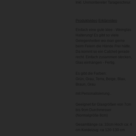
Inkl. Unmontiereter Tarageschnur.
Produktvideo
Erklärvideo
Einfach eine gute Idee - Weinglas
Halterung! Es gibt so viele
Gelegenheiten wo man gerne
beim Feiern die Hände Frei hätte.
Da kommt so ein Catchet gerade
recht. Einfach zusammen stecken,
Glas einhängen - Fertig.
Es gibt die Farben:
Grün,
Grau,
Terra,
Beige, Blau,
Braun, Grau
mit Personalisierung..
Geeignet für Glasgrößen von 7cm
bis 9cm Durchmesser
(Normalgröße 8cm)
Gesamtlänge ca: 33cm Hoch ca: 4
cm Kordelzug: ca 120-130 cm