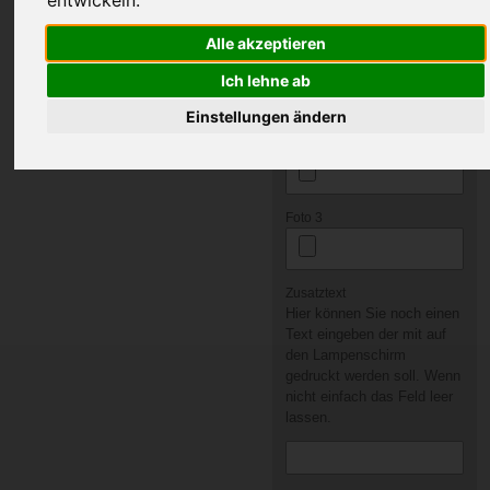
Foto 1
Sie können 1 bis 3 Fotos
Alle akzeptieren
hier hochladen.
Ich lehne ab
Einstellungen ändern
Foto 2
Foto 3
Zusatztext
Hier können Sie noch einen
Text eingeben der mit auf
den Lampenschirm
gedruckt werden soll. Wenn
nicht einfach das Feld leer
lassen.