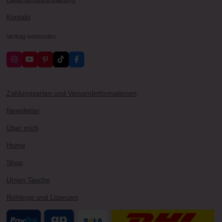
Kontakt
Vertrag widerrufen
I
Y
P
T
F
n
o
i
i
a
s
u
n
k
c
t
T
t
T
e
a
u
e
o
b
Zahlungsarten und Versandinformationen
g
b
r
k
o
r
e
e
o
Newsletter
a
s
k
m
t
Über mich
Home
Shop
Urnen Tasche
Rohlinge und Lizenzen