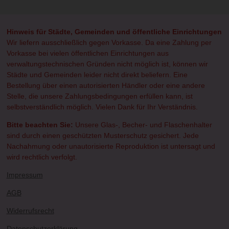
e
e
e
e
n
n
n
n
Hinweis für Städte, Gemeinden und öffentliche Einrichtungen
Wir liefern ausschließlich gegen Vorkasse. Da eine Zahlung per
Vorkasse bei vielen öffentlichen Einrichtungen aus
verwaltungstechnischen Gründen nicht möglich ist, können wir
Städte und Gemeinden leider nicht direkt beliefern. Eine
Bestellung über einen autorisierten Händler oder eine andere
Stelle, die unsere Zahlungsbedingungen erfüllen kann, ist
selbstverständlich möglich. Vielen Dank für Ihr Verständnis.
Bitte beachten Sie:
Unsere Glas-, Becher- und Flaschenhalter
sind durch einen geschützten Musterschutz gesichert. Jede
Nachahmung oder unautorisierte Reproduktion ist untersagt und
wird rechtlich verfolgt.
Impressum
AGB
Widerrufsrecht
Datenschutzerklärung