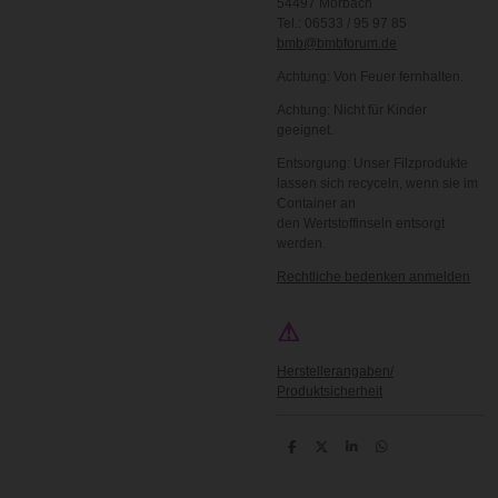
54497 Morbach
Tel.: 06533 / 95 97 85
bmb@bmbforum.de
Achtung: Von Feuer fernhalten.
Achtung: Nicht für Kinder
geeignet.
Entsorgung: Unser Filzprodukte
lassen sich recyceln, wenn sie im
Container an
den Wertstoffinseln entsorgt
werden.
Rechtliche bedenken anmelden
⚠
Herstellerangaben/
Produktsicherheit
T
T
T
T
e
e
e
e
i
i
i
i
l
l
l
l