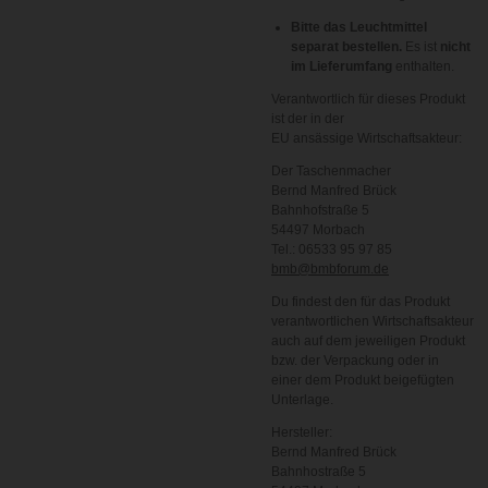
Bitte das Leuchtmittel
separat bestellen.
Es ist
nicht
im Lieferumfang
enthalten.
Verantwortlich für dieses Produkt
ist der in der
EU ansässige Wirtschaftsakteur:
Der Taschenmacher
Bernd Manfred Brück
Bahnhofstraße 5
54497 Morbach
Tel.: 06533 95 97 85
bmb@bmbforum.de
Du findest den für das Produkt
verantwortlichen Wirtschaftsakteur
auch auf dem jeweiligen Produkt
bzw. der Verpackung oder in
einer dem Produkt beigefügten
Unterlage.
Hersteller:
Bernd Manfred Brück
Bahnhostraße 5