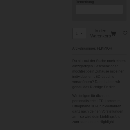
Bemerkung
In den
Warenkorb
Artikelnummer:
FLKMIOH
Du bist auf der Suche nach einem
einzigartigen Geschenk oder
möchtest dein Zuhause mit einer
individuellen LED-Leuchte
verschönern? Dann haben wir
genau das Richtige für dich!
Wir fertigen für dich eine
personalisierte LED-Lampe im
Lithophane 3D-Druckverfahren
ganz nach deinen Vorstellungen
an – so wird dein Lieblingsfoto
zum strahlenden Highlight.