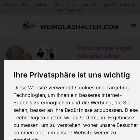
Wir versenden derzeit nur innerhalb Deutschlands. Abholung in Morbach nicht
Zum
mehr möglich!
Hauptinhalt
springen
WEINGLASHALTER.COM
Foto Lampe Kugel
mit oder ohne
Halterung
Ihre Privatsphäre ist uns wichtig
24,95 €
zzgl.
Versandkosten
Diese Website verwendet Cookies und Targeting
Technologien, um Ihnen ein besseres Internet-
Erlebnis zu ermöglichen und die Werbung, die Sie
Größe
sehen, besser an Ihre Bedürfnisse anzupassen. Diese
Technologien nutzen wir außerdem, um Ergebnisse
Licht?
zu messen, um zu verstehen, woher unsere Besucher
kommen oder um unsere Website weiter zu
entwickeln.