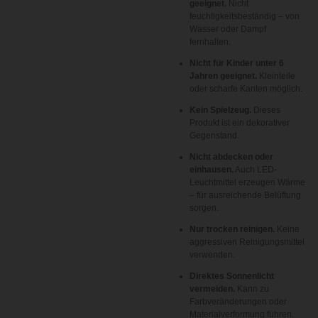
geeignet.
Nicht
feuchtigkeitsbeständig – von
Wasser oder Dampf
fernhalten.
Nicht für Kinder unter 6
Jahren geeignet.
Kleinteile
oder scharfe Kanten möglich.
Kein Spielzeug.
Dieses
Produkt ist ein dekorativer
Gegenstand.
Nicht abdecken oder
einhausen.
Auch LED-
Leuchtmittel erzeugen Wärme
– für ausreichende Belüftung
sorgen.
Nur trocken reinigen.
Keine
aggressiven Reinigungsmittel
verwenden.
Direktes Sonnenlicht
vermeiden.
Kann zu
Farbveränderungen oder
Materialverformung führen.