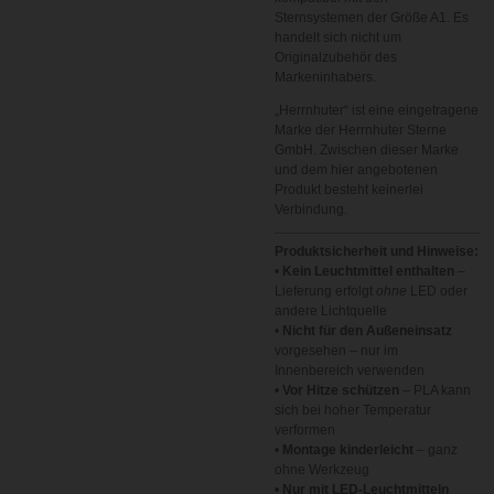
Sternsystemen der Größe A1. Es
handelt sich nicht um
Originalzubehör des
Markeninhabers.
„Herrnhuter“ ist eine eingetragene
Marke der Herrnhuter Sterne
GmbH. Zwischen dieser Marke
und dem hier angebotenen
Produkt besteht keinerlei
Verbindung.
Produktsicherheit und Hinweise:
•
Kein Leuchtmittel enthalten
–
Lieferung erfolgt
ohne
LED oder
andere Lichtquelle
•
Nicht für den Außeneinsatz
vorgesehen – nur im
Innenbereich verwenden
•
Vor Hitze schützen
– PLA kann
sich bei hoher Temperatur
verformen
•
Montage kinderleicht
– ganz
ohne Werkzeug
•
Nur mit LED-Leuchtmitteln