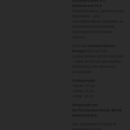
Druckverfahren
aus
biobasiertem PLA
(Polymilchsäure), gewonnen aus
Maisstärke – eine
umweltfreundliche Alternative zu
herkömmlichem Kunststoff,
nachhaltig und formstabil
zugleich.
Dank des
austauschbaren
Designs
lässt sich der
Lampenschirm schnell wechseln
– ideal, um ihn an Jahreszeiten,
Einrichtung oder Stimmung
anzupassen.
Produktmaße:
• Breite: 10 cm
• Höhe: 10 cm
• Tiefe: 10 cm
Hergestellt von
DerTaschenmacher.de, Bernd
Manfred Brück.
Das angebotene Produkt ist
kompatibel mit den