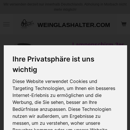
Wir versenden derzeit nur innerhalb Deutschlands. Abholung in Morbach nicht
Zum
mehr möglich!
Hauptinhalt
springen
WEINGLASHALTER.COM
Lampenschirm 3er
Set Karo Rund –
Ihre Privatsphäre ist uns
Liebevoll.
Nachhaltig.
wichtig
Wandelbar.
Diese Website verwendet Cookies und
NEU
Targeting Technologien, um Ihnen ein besseres
39,95 €
Internet-Erlebnis zu ermöglichen und die
49,95 €
zzgl.
Versandkosten
Werbung, die Sie sehen, besser an Ihre
Bedürfnisse anzupassen. Diese Technologien
nutzen wir außerdem, um Ergebnisse zu
Anschluss Form
messen, um zu verstehen, woher unsere
Besucher kommen oder um unsere Website