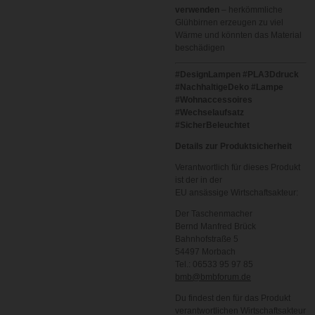
verwenden
– herkömmliche
Glühbirnen erzeugen zu viel
Wärme und könnten das Material
beschädigen
#DesignLampen #PLA3Ddruck
#NachhaltigeDeko #Lampe
#Wohnaccessoires
#Wechselaufsatz
#SicherBeleuchtet
Details zur Produktsicherheit
Verantwortlich für dieses Produkt
ist der in der
EU ansässige Wirtschaftsakteur:
Der Taschenmacher
Bernd Manfred Brück
Bahnhofstraße 5
54497 Morbach
Tel.: 06533 95 97 85
bmb@bmbforum.de
Du findest den für das Produkt
verantwortlichen Wirtschaftsakteur