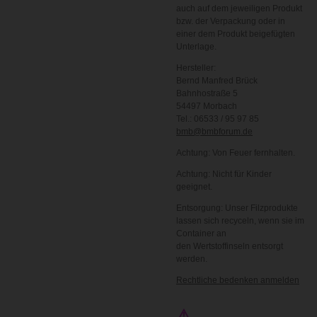
auch auf dem jeweiligen Produkt
bzw. der Verpackung oder in
einer dem Produkt beigefügten
Unterlage.
Hersteller:
Bernd Manfred Brück
Bahnhostraße 5
54497 Morbach
Tel.: 06533 / 95 97 85
bmb@bmbforum.de
Achtung: Von Feuer fernhalten.
Achtung: Nicht für Kinder
geeignet.
Entsorgung: Unser Filzprodukte
lassen sich recyceln, wenn sie im
Container an
den Wertstoffinseln entsorgt
werden.
Rechtliche bedenken anmelden
⚠