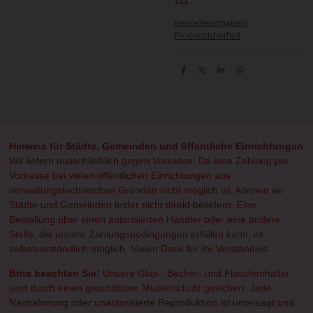
Herstellerangaben/
Produktsicherheit
T
T
T
T
e
e
e
e
i
i
i
i
l
l
l
l
e
e
e
e
n
n
n
n
Hinweis für Städte, Gemeinden und öffentliche Einrichtungen
Wir liefern ausschließlich gegen Vorkasse. Da eine Zahlung per
Vorkasse bei vielen öffentlichen Einrichtungen aus
verwaltungstechnischen Gründen nicht möglich ist, können wir
Städte und Gemeinden leider nicht direkt beliefern. Eine
Bestellung über einen autorisierten Händler oder eine andere
Stelle, die unsere Zahlungsbedingungen erfüllen kann, ist
selbstverständlich möglich. Vielen Dank für Ihr Verständnis.
Bitte beachten Sie:
Unsere Glas-, Becher- und Flaschenhalter
sind durch einen geschützten Musterschutz gesichert. Jede
Nachahmung oder unautorisierte Reproduktion ist untersagt und