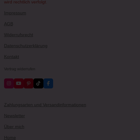
wird rechtlich verfolgt.
Impressum
AGB
Widerrufsrecht
Datenschutzerklärung
Kontakt
Vertrag widerrufen
I
Y
P
T
F
n
o
i
i
a
s
u
n
k
c
t
T
t
T
e
a
u
e
o
b
Zahlungsarten und Versandinformationen
g
b
r
k
o
r
e
e
o
Newsletter
a
s
k
m
t
Über mich
Home