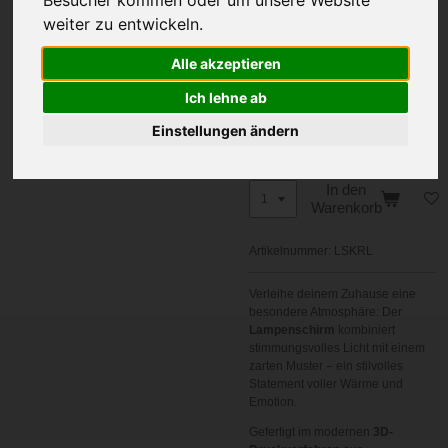
Abschlusskappe Farbe
weiter zu entwickeln.
Alle akzeptieren
Lampen Farbe
Ich lehne ab
Einstellungen ändern
In den
Warenkorb
Artikelnummer:
LSKRL
Verleihe deinem Zuhause eine
besondere Atmosphäre: Der
Lampenschirm
kombiniert
stimmungsvolles Licht mit einem
zarten Muster – ein stilvolles
Statement voller Wärme und
Emotion.
Gefertigt im modernen
3D-