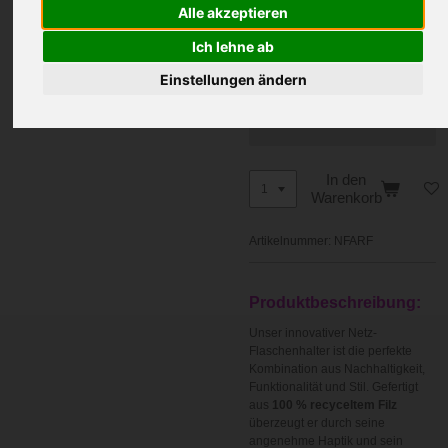
Alle akzeptieren
Ihr Wunschtext
Text ausgewählt? Dann
Ich lehne ab
trage hier einfach deinen
Wunschtext ein!
Einstellungen ändern
In den
Warenkorb
Artikelnummer:
NFARF
Produktbeschreibung:
Unser innovativer Netz-
Flaschenhalter ist die perfekte
Kombination aus Nachhaltigkeit,
Funktionalität und Stil. Gefertigt
aus
100 % recyceltem Filz
überzeugt er durch seine
angenehme Haptik und sein