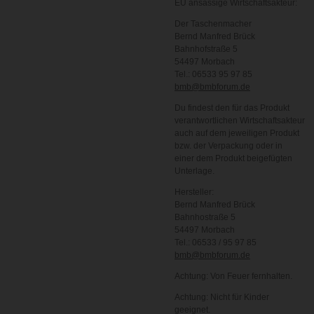
EU ansässige Wirtschaftsakteur:
Der Taschenmacher
Bernd Manfred Brück
Bahnhofstraße 5
54497 Morbach
Tel.: 06533 95 97 85
bmb@bmbforum.de
Du findest den für das Produkt
verantwortlichen Wirtschaftsakteur
auch auf dem jeweiligen Produkt
bzw. der Verpackung oder in
einer dem Produkt beigefügten
Unterlage.
Hersteller:
Bernd Manfred Brück
Bahnhostraße 5
54497 Morbach
Tel.: 06533 / 95 97 85
bmb@bmbforum.de
Achtung: Von Feuer fernhalten.
Achtung: Nicht für Kinder
geeignet.