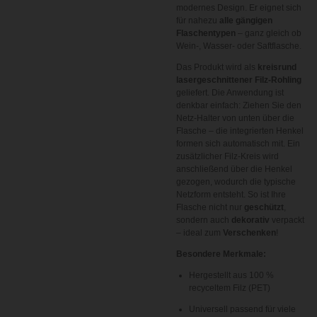
modernes Design. Er eignet sich
für nahezu
alle gängigen
Flaschentypen
– ganz gleich ob
Wein-, Wasser- oder Saftflasche.
Das Produkt wird als
kreisrund
lasergeschnittener Filz-Rohling
geliefert. Die Anwendung ist
denkbar einfach: Ziehen Sie den
Netz-Halter von unten über die
Flasche – die integrierten Henkel
formen sich automatisch mit. Ein
zusätzlicher Filz-Kreis wird
anschließend über die Henkel
gezogen, wodurch die typische
Netzform entsteht. So ist Ihre
Flasche nicht nur
geschützt
,
sondern auch
dekorativ
verpackt
– ideal zum
Verschenken
!
Besondere Merkmale:
Hergestellt aus 100 %
recyceltem Filz (PET)
Universell passend für viele