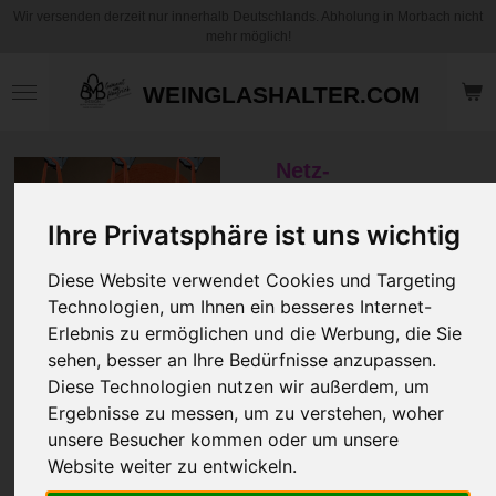
Wir versenden derzeit nur innerhalb Deutschlands. Abholung in Morbach nicht
Zum
mehr möglich!
Hauptinhalt
springen
WEINGLASHALTER.COM
Netz-
Flaschenhalter aus
recyceltem Filz
Ihre Privatsphäre ist uns wichtig
Diese Website verwendet Cookies und Targeting
9,95 €
zzgl.
Versandkosten
Technologien, um Ihnen ein besseres Internet-
Erlebnis zu ermöglichen und die Werbung, die Sie
sehen, besser an Ihre Bedürfnisse anzupassen.
Filzfarbe
Diese Technologien nutzen wir außerdem, um
Ergebnisse zu messen, um zu verstehen, woher
Mit Text und Schürze
unsere Besucher kommen oder um unsere
Website weiter zu entwickeln.