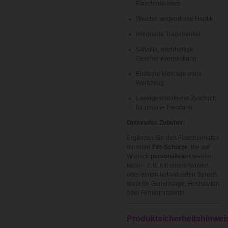
Flaschenformen
Weiche, angenehme Haptik
Integrierte Tragehenkel
Stilvolle, nachhaltige
Geschenkverpackung
Einfache Montage ohne
Werkzeug
Lasergeschnittener Zuschnitt
für präzise Passform
Optionales Zubehör:
Ergänzen Sie den Flaschenhalter
mit einer
Filz-Schürze
, die auf
Wunsch
personalisiert
werden
kann – z. B. mit einem Namen
oder einem individuellen Spruch.
Ideal für Geburtstage, Hochzeiten
oder Firmenpräsente.
Produktsicherheitshinwei