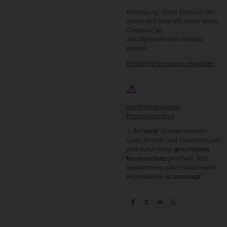
Entsorgung: Unser Filzprodukte
lassen sich recyceln, wenn sie im
Container an
den Wertstoffinseln entsorgt
werden.
Rechtliche bedenken anmelden
⚠
Herstellerangaben/
Produktsicherheit
⚠️
Achtung:
Unsere stilvollen
Glas-, Becher- und Flaschenhalter
sind durch einen
geschützten
Musterschutz
gesichert. Jede
Nachahmung oder unautorisierte
Reproduktion ist
untersagt
.
T
T
T
T
e
e
e
e
i
i
i
i
l
l
l
l