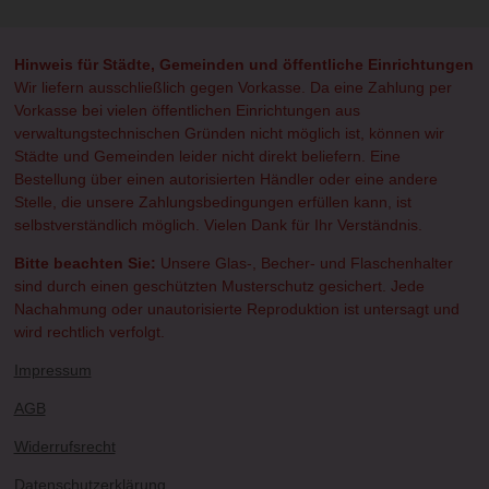
e
e
e
e
n
n
n
n
Hinweis für Städte, Gemeinden und öffentliche Einrichtungen
Wir liefern ausschließlich gegen Vorkasse. Da eine Zahlung per
Vorkasse bei vielen öffentlichen Einrichtungen aus
verwaltungstechnischen Gründen nicht möglich ist, können wir
Städte und Gemeinden leider nicht direkt beliefern. Eine
Bestellung über einen autorisierten Händler oder eine andere
Stelle, die unsere Zahlungsbedingungen erfüllen kann, ist
selbstverständlich möglich. Vielen Dank für Ihr Verständnis.
Bitte beachten Sie:
Unsere Glas-, Becher- und Flaschenhalter
sind durch einen geschützten Musterschutz gesichert. Jede
Nachahmung oder unautorisierte Reproduktion ist untersagt und
wird rechtlich verfolgt.
Impressum
AGB
Widerrufsrecht
Datenschutzerklärung