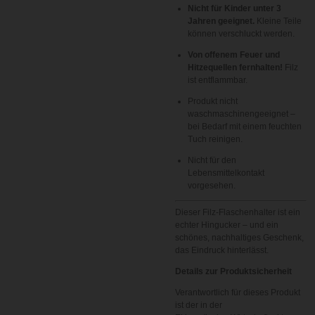
Nicht für Kinder unter 3
Jahren geeignet.
Kleine Teile
können verschluckt werden.
Von offenem Feuer und
Hitzequellen fernhalten!
Filz
ist entflammbar.
Produkt nicht
waschmaschinengeeignet –
bei Bedarf mit einem feuchten
Tuch reinigen.
Nicht für den
Lebensmittelkontakt
vorgesehen.
Dieser Filz-Flaschenhalter ist ein
echter Hingucker – und ein
schönes, nachhaltiges Geschenk,
das Eindruck hinterlässt.
Details zur Produktsicherheit
Verantwortlich für dieses Produkt
ist der in der