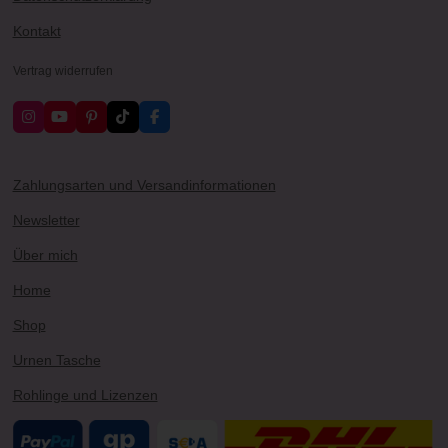
Kontakt
Vertrag widerrufen
I
Y
P
T
F
n
o
i
i
a
s
u
n
k
c
t
T
t
T
e
a
u
e
o
b
Zahlungsarten und Versandinformationen
g
b
r
k
o
r
e
e
o
Newsletter
a
s
k
m
t
Über mich
Home
Shop
Urnen Tasche
Rohlinge und Lizenzen