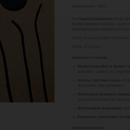
Artikelnummer:
TWKS
Die
Trageschnurklemme
ist die cl
flexibel verbinden möchten – ganz o
Verbindung jederzeit lösen und neu 
Farbe: Schwarz (Andere Farben bei 
Größe: 3*3*1,1cm
Funktionen & Vorteile
Wiederverwendbar & flexibel:
Mi
schließen – perfekt zur Längenb
Sicherer Halt ohne Knoten:
Einf
Verrutschen, kein Verheddern.
Nachhaltig & biologisch abbaub
ressourcenschonend 3D-gedruck
Werkzeuglose Anwendung:
Kein
Kompaktes, funktionales Desig
Technische Details