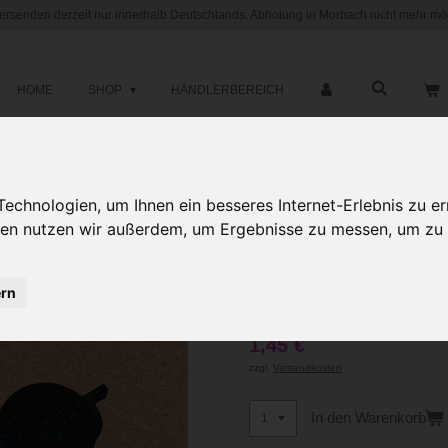
versenden derzeit nur innerhalb Deutschlands. Abholung in Morbach nicht mehr mög
HOME
SHOP
HÄNDLERBEREICH
Trageschnur
chnologien, um Ihnen ein besseres Internet-Erlebnis zu er
gien nutzen wir außerdem, um Ergebnisse zu messen, um z
Wiederverwe
Schnüre (PL
ern
1,45 €
zzgl.
Versandkosten
In den Warenkorb