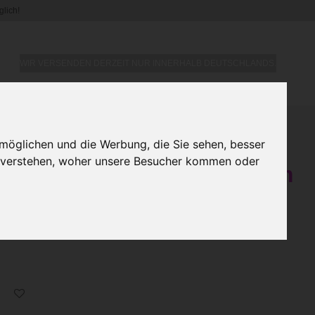
lich!
WIR VERSENDEN DERZEIT NUR INNERHALB DEUTSCHLANDS.
klemme –
möglichen und die Werbung, die Sie sehen, besser
u verstehen, woher unsere Besucher kommen oder
ndbare Klemme für 3–4 mm
A Abbaubar)