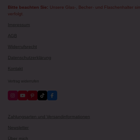
Bitte beachten Sie:
Unsere Glas-, Becher- und Flaschenhalter sin
verfolgt.
Impressum
AGB
Widerrufsrecht
Datenschutzerklärung
Kontakt
Vertrag widerrufen
I
Y
P
T
F
n
o
i
i
a
s
u
n
k
c
t
T
t
T
e
a
u
e
o
b
Zahlungsarten und Versandinformationen
g
b
r
k
o
r
e
e
o
Newsletter
a
s
k
m
t
Über mich