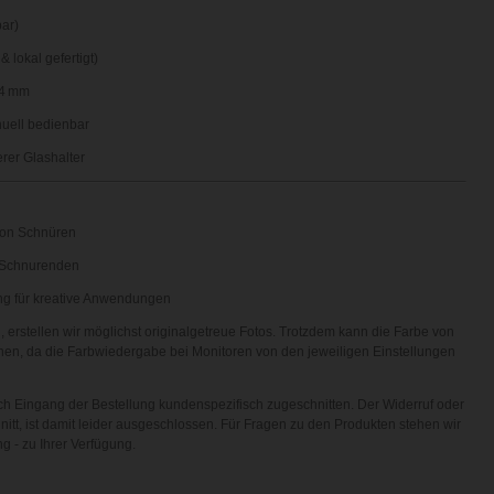
ar)
 lokal gefertigt)
 4 mm
uell bedienbar
rer Glashalter
von Schnüren
i Schnurenden
ng für kreative Anwendungen
 erstellen wir möglichst originalgetreue Fotos. Trotzdem kann die Farbe von
en, da die Farbwiedergabe bei Monitoren von den jeweiligen Einstellungen
h Eingang der Bestellung kundenspezifisch zugeschnitten. Der Widerruf oder
itt, ist damit leider ausgeschlossen. Für Fragen zu den Produkten stehen wir
ng - zu Ihrer Verfügung.