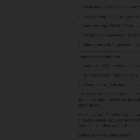
Material:
PLA (biologisch abbaub
Verarbeitung:
3D-Druck (präzise &
Schnurkompatibilität:
Ø 3 mm –
Mechanik:
Hebelverschluss, man
Einsatzbereich:
Trageschur unse
Typische Anwendungen
Anpassbare Längenverstellung 
Temporäre Verbindung von zwe
Wiederlösbare Befestigungslösu
Um unsere Produkte zu präsentieren,
dem angezeigten Bild etwas abweich
abhängig ist.
Alle Meterware-Produkte werden nac
Umtausch dieser Produkte auf Zuschn
jederzeit - vor allem vor der Bestellu
Details zur Produktsicherheit