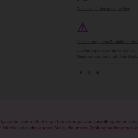
Rechtliche bedenken anmelden
⚠
Herstellerangaben/ Produktsicherhei
⚠️
Achtung:
Unsere stilvollen Glas-
Musterschutz
gesichert. Jede Nach
T
T
T
e
e
e
i
i
i
l
l
l
e
e
e
n
n
n
orkasse bei vielen öffentlichen Einrichtungen aus verwaltungstechnisc
rten Händler oder eine andere Stelle, die unsere Zahlungsbedingungen erf