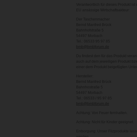
Verantwortlich für dieses Produkt ist 
EU ansässige Wirtschaftsakteur:
Der Taschenmacher
Bernd Manfred Brück
Bahnhofstraße 5
54497 Morbach
Tel.: 06533 95 97 85
bmb@bmbforum.de
Du findest den für das Produkt veran
auch auf dem jeweiligen Produkt bzw
einer dem Produkt beigefügten Unte
Hersteller:
Bernd Manfred Brück
Bahnhostraße 5
54497 Morbach
Tel.: 06533 / 95 97 85
bmb@bmbforum.de
Achtung: Von Feuer fernhalten.
Achtung: Nicht für Kinder geeignet.
Entsorgung: Unser Filzprodukte lasse
werden.