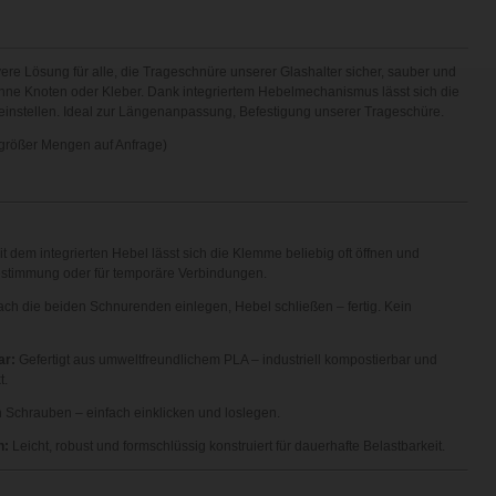
evere Lösung für alle, die Trageschnüre unserer Glashalter sicher, sauber und
hne Knoten oder Kleber. Dank integriertem Hebelmechanismus lässt sich die
einstellen. Ideal zur Längenanpassung, Befestigung unserer Trageschüre.
größer Mengen auf Anfrage)
t dem integrierten Hebel lässt sich die Klemme beliebig oft öffnen und
estimmung oder für temporäre Verbindungen.
ach die beiden Schnurenden einlegen, Hebel schließen – fertig. Kein
ar:
Gefertigt aus umweltfreundlichem PLA – industriell kompostierbar und
t.
 Schrauben – einfach einklicken und loslegen.
n:
Leicht, robust und formschlüssig konstruiert für dauerhafte Belastbarkeit.