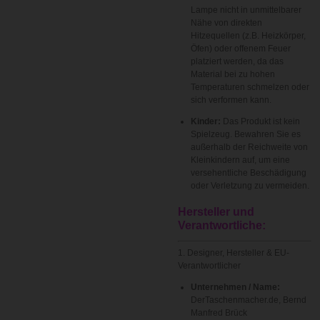
Lampe nicht in unmittelbarer
Nähe von direkten
Hitzequellen (z.B. Heizkörper,
Öfen) oder offenem Feuer
platziert werden, da das
Material bei zu hohen
Temperaturen schmelzen oder
sich verformen kann.
Kinder:
Das Produkt ist kein
Spielzeug. Bewahren Sie es
außerhalb der Reichweite von
Kleinkindern auf, um eine
versehentliche Beschädigung
oder Verletzung zu vermeiden.
Hersteller und
Verantwortliche:
1. Designer, Hersteller & EU-
Verantwortlicher
Unternehmen / Name:
DerTaschenmacher.de, Bernd
Manfred Brück