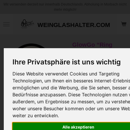
Wir versenden derzeit nur innerhalb Deutschlands. Abholung in Morbach nicht
Zum
mehr möglich!
Hauptinhalt
springen
WEINGLASHALTER.COM
GlowGo “Ring
Motiv Leuchte”
"Herz mit Flügel"–
Ihre Privatsphäre ist uns wichtig
...einfach was
besonderes!
Diese Website verwendet Cookies und Targeting
Technologien, um Ihnen ein besseres Internet-Erlebni
ermöglichen und die Werbung, die Sie sehen, besser a
34,95 €
Bedürfnisse anzupassen. Diese Technologien nutzen 
zzgl.
Versandkosten
außerdem, um Ergebnisse zu messen, um zu verstehe
In den
woher unsere Besucher kommen oder um unsere Web
Warenkorb
weiter zu entwickeln.
Artikelnummer:
GGRMLHMF
Alle akzeptieren