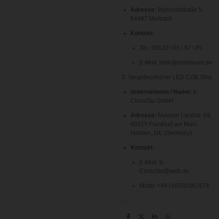
Adresse:
Bahnhofstraße 5,
54497 Morbach
Kontakt:
Tel.:
06533 \ 95 \ 97 \ 85
E-Mail:
bmb@bmbforum.de
2. Verantwortlicher LED COB Strip
Unternehmen / Name:
E-
CrossStu GmbH
Adresse:
Mainzer Landstr.
69
,
60329
Frankfurt am Main,
Hessen, DE (Germany)
Kontakt:
E-Mail:
E-
CrossStu@web.de
Mobil:
+49 \ 69332967674
T
T
T
T