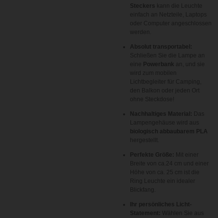
Steckers
kann die Leuchte
einfach an Netzteile, Laptops
oder Computer angeschlossen
werden.
Absolut transportabel:
Schließen Sie die Lampe an
eine
Powerbank
an, und sie
wird zum mobilen
Lichtbegleiter für Camping,
den Balkon oder jeden Ort
ohne Steckdose!
Nachhaltiges Material:
Das
Lampengehäuse wird aus
biologisch abbaubarem PLA
hergestellt.
Perfekte Größe:
Mit einer
Breite von ca.24
cm
und einer
Höhe von ca.
25 cm
ist die
Ring Leuchte ein idealer
Blickfang.
Ihr persönliches Licht-
Statement:
Wählen Sie aus