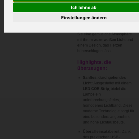
Hell, charmant und vielseitig –
Ich lehne ab
die GlowGo “Ring Motiv Leuchte”
Einstellungen ändern
ist mehr als nur eine Lichtquelle;
sie ist ein stilvolles Statement für
Ihr Zuhause oder Büro. Schaffen
Sie eine gemütliche Atmosphäre
mit ihrem
warmweißen Licht
und
einem Design, das Herzen
höherschlagen lässt.
Highlights, die
überzeugen:
Sanftes, durchgehendes
Licht:
Ausgestattet mit einem
LED COB Strip
, bietet die
Lampe ein
unterbrechungsfreies,
homogenes Lichtband. Diese
moderne Technologie sorgt für
eine besonders angenehme
und hohe Lichtausbeute.
Überall einsatzbereit:
Dank
des praktischen
USB-