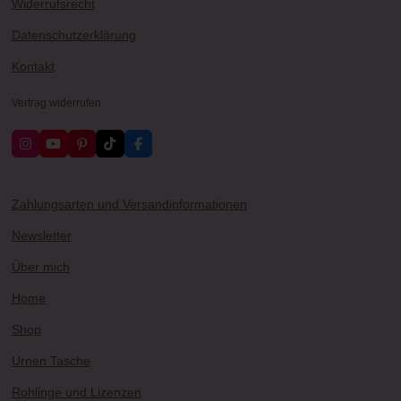
Widerrufsrecht
Datenschutzerklärung
Kontakt
Vertrag widerrufen
I
Y
P
T
F
n
o
i
i
a
s
u
n
k
c
t
T
t
T
e
a
u
e
o
b
Zahlungsarten und Versandinformationen
g
b
r
k
o
r
e
e
o
Newsletter
a
s
k
m
t
Über mich
Home
Shop
Urnen Tasche
Rohlinge und Lizenzen