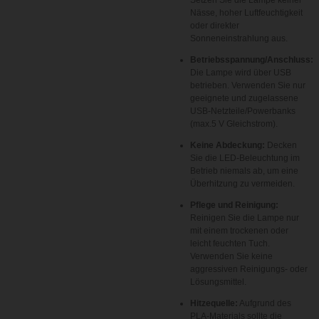
Setzen Sie die Lampe keiner
Nässe, hoher Luftfeuchtigkeit
oder direkter
Sonneneinstrahlung aus.
Betriebsspannung/Anschluss:
Die Lampe wird über USB
betrieben. Verwenden Sie nur
geeignete und zugelassene
USB-Netzteile/Powerbanks
(max.
5 V
Gleichstrom).
Keine Abdeckung:
Decken
Sie die LED-Beleuchtung im
Betrieb niemals ab, um eine
Überhitzung zu vermeiden.
Pflege und Reinigung:
Reinigen Sie die Lampe nur
mit einem trockenen oder
leicht feuchten Tuch.
Verwenden Sie keine
aggressiven Reinigungs- oder
Lösungsmittel.
Hitzequelle:
Aufgrund des
PLA-Materials sollte die