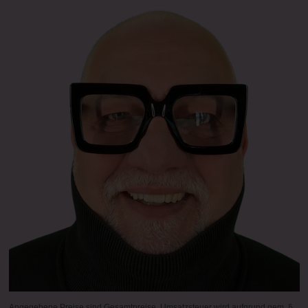
Angegebene Preise sind Gesamtpreise. Umsatzsteuer wird aufgrund gem. §