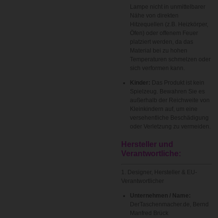
Lampe nicht in unmittelbarer
Nähe von direkten
Hitzequellen (z.B. Heizkörper,
Öfen) oder offenem Feuer
platziert werden, da das
Material bei zu hohen
Temperaturen schmelzen oder
sich verformen kann.
Kinder:
Das Produkt ist kein
Spielzeug. Bewahren Sie es
außerhalb der Reichweite von
Kleinkindern auf, um eine
versehentliche Beschädigung
oder Verletzung zu vermeiden.
Hersteller und
Verantwortliche:
1. Designer, Hersteller & EU-
Verantwortlicher
Unternehmen / Name:
DerTaschenmacher.de, Bernd
Manfred Brück