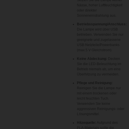
Setzen Sie die Lampe keiner
Nässe, hoher Luftfeuchtigkeit
oder direkter
Sonneneinstrahlung aus.
Betriebsspannung/Anschluss:
Die Lampe wird über USB
betrieben. Verwenden Sie nur
geeignete und zugelassene
USB-Netzteile/Powerbanks
(max.
5 V
Gleichstrom).
Keine Abdeckung:
Decken
Sie die LED-Beleuchtung im
Betrieb niemals ab, um eine
Überhitzung zu vermeiden.
Pflege und Reinigung:
Reinigen Sie die Lampe nur
mit einem trockenen oder
leicht feuchten Tuch.
Verwenden Sie keine
aggressiven Reinigungs- oder
Lösungsmittel.
Hitzequelle:
Aufgrund des
PLA-Materials sollte die