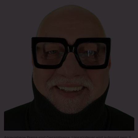
Angegebene Preise sind Gesamtpreise. Umsatzsteuer wird aufgrund gem. §