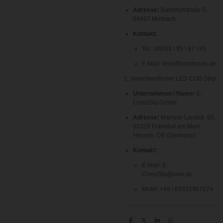
Adresse:
Bahnhofstraße 5,
54497 Morbach
Kontakt:
Tel.:
06533 \ 95 \ 97 \ 85
E-Mail:
bmb@bmbforum.de
2. Verantwortlicher LED COB Strip
Unternehmen / Name:
E-
CrossStu GmbH
Adresse:
Mainzer Landstr.
69
,
60329
Frankfurt am Main,
Hessen, DE (Germany)
Kontakt:
E-Mail:
E-
CrossStu@web.de
Mobil:
+49 \ 69332967674
T
T
T
T