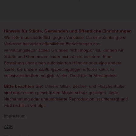
e
e
e
e
i
i
i
i
l
l
l
l
e
e
e
e
n
n
n
n
Hinweis für Städte, Gemeinden und öffentliche Einrichtungen
Wir liefern ausschließlich gegen Vorkasse. Da eine Zahlung per
Vorkasse bei vielen öffentlichen Einrichtungen aus
verwaltungstechnischen Gründen nicht möglich ist, können wir
Städte und Gemeinden leider nicht direkt beliefern. Eine
Bestellung über einen autorisierten Händler oder eine andere
Stelle, die unsere Zahlungsbedingungen erfüllen kann, ist
selbstverständlich möglich. Vielen Dank für Ihr Verständnis.
Bitte beachten Sie:
Unsere Glas-, Becher- und Flaschenhalter
sind durch einen geschützten Musterschutz gesichert. Jede
Nachahmung oder unautorisierte Reproduktion ist untersagt und
wird rechtlich verfolgt.
Impressum
AGB