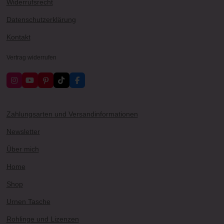
Widerrufsrecht
Datenschutzerklärung
Kontakt
Vertrag widerrufen
I
Y
P
T
F
n
o
i
i
a
s
u
n
k
c
t
T
t
T
e
a
u
e
o
b
Zahlungsarten und Versandinformationen
g
b
r
k
o
r
e
e
o
Newsletter
a
s
k
m
t
Über mich
Home
Shop
Urnen Tasche
Rohlinge und Lizenzen