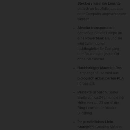
Steckers
kann die Leuchte
einfach an Netzteile, Laptops
oder Computer angeschlossen
werden.
Absolut transportabel:
Schließen Sie die Lampe an
eine
Powerbank
an, und sie
wird zum mobilen
Lichtbegleiter für Camping,
den Balkon oder jeden Ort
ohne Steckdose!
Nachhaltiges Material:
Das
Lampengehäuse wird aus
biologisch abbaubarem PLA
hergestellt.
Perfekte Größe:
Mit einer
Breite von ca.24
cm
und einer
Höhe von ca.
25 cm
ist die
Ring Leuchte ein idealer
Blickfang.
Ihr persönliches Licht-
Statement:
Wählen Sie aus