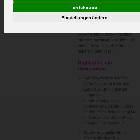
Hell, charmant und vielseitig –
Ich lehne ab
die GlowGo “Ring Motiv Leuchte”
Einstellungen ändern
ist mehr als nur eine Lichtquelle;
sie ist ein stilvolles Statement für
Ihr Zuhause oder Büro. Schaffen
Sie eine gemütliche Atmosphäre
mit ihrem
warmweißen Licht
und
einem Design, das Herzen
höherschlagen lässt.
Highlights, die
überzeugen:
Sanftes, durchgehendes
Licht:
Ausgestattet mit einem
LED COB Strip
, bietet die
Lampe ein
unterbrechungsfreies,
homogenes Lichtband. Diese
moderne Technologie sorgt für
eine besonders angenehme
und hohe Lichtausbeute.
Überall einsatzbereit:
Dank
des praktischen
USB-