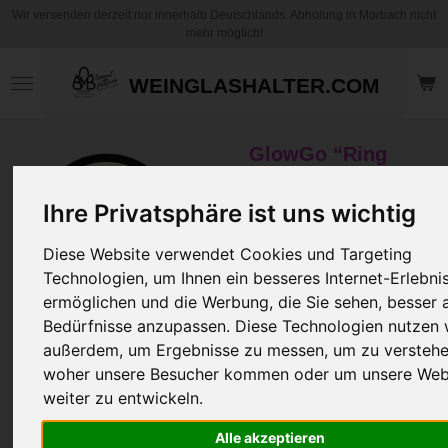
Wir versenden derzeit nur innerhalb Deutschlands. Abholung in Morbach nicht
Zum
mehr möglich!
Hauptinhalt
springen
WEINGLASHALTER.COM
GlowGo “Ring
Motiv Leuchte”
"Zugriff / Hand"–
Ihre Privatsphäre ist uns wichtig
...einfach was
besonderes!
Diese Website verwendet Cookies und Targeting
Technologien, um Ihnen ein besseres Internet-Erlebni
ermöglichen und die Werbung, die Sie sehen, besser a
34,95 €
Bedürfnisse anzupassen. Diese Technologien nutzen 
zzgl.
Versandkosten
außerdem, um Ergebnisse zu messen, um zu verstehe
In den
woher unsere Besucher kommen oder um unsere Web
Warenkorb
weiter zu entwickeln.
Artikelnummer:
GGRMLZH
Alle akzeptieren