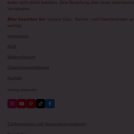
leider nicht direkt beliefern. Eine Bestellung über einen autorisie
Verständnis.
Bitte beachten Sie:
Unsere Glas-, Becher- und Flaschenhalter sin
verfolgt.
Impressum
AGB
Widerrufsrecht
Datenschutzerklärung
Kontakt
Vertrag widerrufen
I
Y
P
T
F
n
o
i
i
a
s
u
n
k
c
t
T
t
T
e
a
u
e
o
b
Zahlungsarten und Versandinformationen
g
b
r
k
o
r
e
e
o