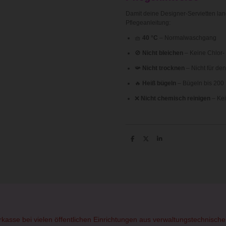
Damit deine Designer-Servietten lang
Pflegeanleitung:
🧺
40 °C
– Normalwaschgang
🚫
Nicht bleichen
– Keine Chlor-
📯
Nicht trocknen
– Nicht für de
🔥
Heiß bügeln
– Bügeln bis 200 
❌
Nicht chemisch reinigen
– Kei
T
T
T
e
e
e
i
i
i
l
l
l
e
e
e
n
n
n
orkasse bei vielen öffentlichen Einrichtungen aus verwaltungstechnisc