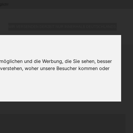
lich!
WIR VERSENDEN DERZEIT NUR INNERHALB DEUTSCHLANDS.
ffservietten "Flower" aus
möglichen und die Werbung, die Sie sehen, besser
u verstehen, woher unsere Besucher kommen oder
 40 cm)