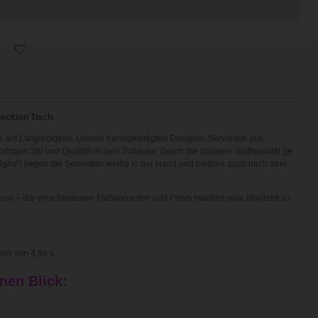
deckten Tisch.
ze auf Langlebigkeit. Unsere handgefertigten Designer-Servietten aus
ngen Stil und Qualität in dein Zuhause. Durch die schwere Stoffqualität (je
/m²) liegen die Servietten wertig in der Hand und bleiben auch nach dem
ässe – die verschiedenen Farbvarianten und Prints machen jede Mahlzeit zu
reis von 4,98 €
inen Blick: