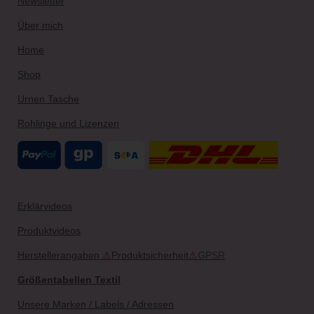
Newsletter
a
s
k
m
t
Über mich
Home
Shop
Urnen Tasche
Rohlinge und Lizenzen
Erklärvideos
Produktvideos
Herstellerangaben
⚠
Produktsicherheit
⚠
GPSR
Größentabellen Textil
Unsere Marken / Labels / Adressen