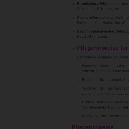
Brandschutz:
Bitte beachte, das
Flammen (z. B. Kerzen) fern.
Kleinteile/Verpackung:
Die Umver
Babys und Kleinkindern fern (Ers
Bestimmungsgemäßer Gebrauc
Haushalt konzipiert.
Pflegehinweise für
Damit deine Designer-Servietten l
Waschen:
Maschinenwäsche 
entfernt, ohne die Fasern oder
Bleichen:
Nicht bleichen. Ver
Trocknen:
Nicht im Wäschetro
ziehen und an der Luft zu tro
Bügeln:
Baumwoll-Canvas verträ
Struktur perfekt.
Tipp:
Von link
Reinigung:
Nicht chemisch re
Pflegehinweise