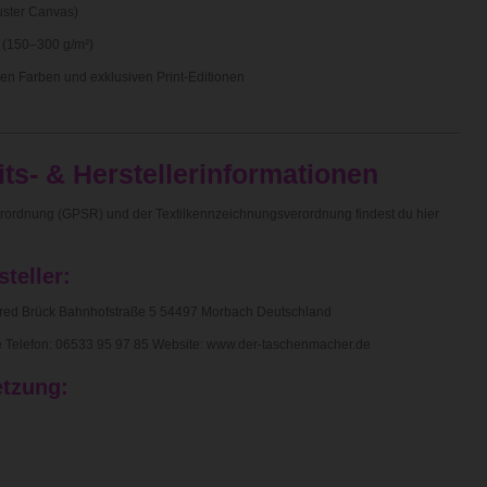
ster Canvas)
t (150–300 g/m²)
nen Farben und exklusiven Print-Editionen
ts- & Herstellerinformationen
rordnung (GPSR) und der Textilkennzeichnungsverordnung findest du hier
teller:
red Brück Bahnhofstraße 5 54497 Morbach Deutschland
Telefon: 06533 95 97 85 Website: www.der-taschenmacher.de
tzung:
: