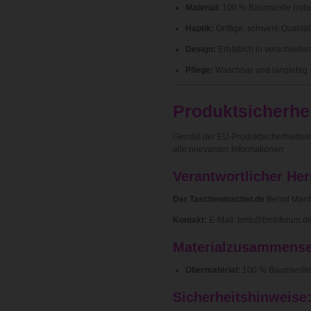
Material:
100 % Baumwolle (robu
Haptik:
Griffige, schwere Qualitä
Design:
Erhältlich in verschiede
Pflege:
Waschbar und langlebig
Produktsicherhei
Gemäß der EU-Produktsicherheitsve
alle relevanten Informationen:
Verantwortlicher Hers
Der Taschenmacher.de
Bernd Manf
Kontakt:
E-Mail: bmb@bmbforum.de 
Materialzusammense
Obermaterial:
100 % Baumwolle
Sicherheitshinweise