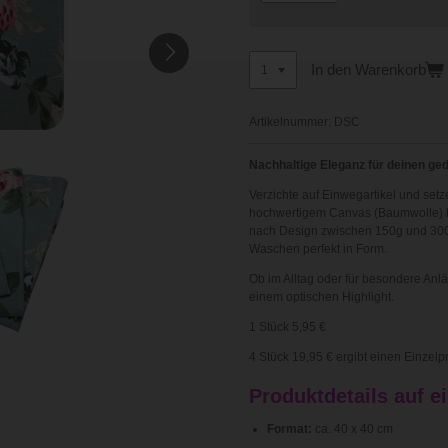
In den Warenkorb
Artikelnummer:
DSC
Nachhaltige Eleganz für deinen ge
Verzichte auf Einwegartikel und set
hochwertigem Canvas (Baumwolle) bri
nach Design zwischen 150g und 300g
Waschen perfekt in Form.
Ob im Alltag oder für besondere Anl
einem optischen Highlight.
1 Stück 5,95 €
4 Stück 19,95 € ergibt einen Einzelp
Produktdetails auf e
Format:
ca. 40 x 40 cm