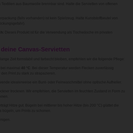
s Textilien aus Baumwolle brennbar sind. Halte die Servietten von offenen
packung (falls vorhanden) ist kein Spielzeug. Halte Kunststoffbeutel von
tickungsgefahr).
h:
Dieses Produkt ist für die Verwendung als Tischwäsche im privaten
 deine Canvas-Servietten
ange Zeit formstabil und farbecht bleiben, empfehlen wir die folgende Pflege:
bei maximal
40 °C
. Bei dieser Temperatur werden Flecken zuverlässig
 den Print zu stark zu strapazieren.
wende idealerweise ein Bunt- oder Feinwaschmittel ohne optische Aufheller.
ckner trocknen. Wir empfehlen, die Servietten im feuchten Zustand in Form zu
cknen.
gt Hitze gut. Bügeln bei mittlerer bis hoher Hitze (bis 200 °C) glättet die
s bügeln, um Prints zu schonen.
inigen.