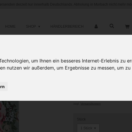
versenden derzeit nur innerhalb Deutschlands. Abholung in Morbach nicht mehr mög
HOME
SHOP
HÄNDLERBEREICH
Designer-Sto
chnologien, um Ihnen ein besseres Internet-Erlebnis zu er
gien nutzen wir außerdem, um Ergebnisse zu messen, um z
Canvas (40 x
ab 4,98 €
ern
5,95 €
zzgl.
Versandkosten
Stück