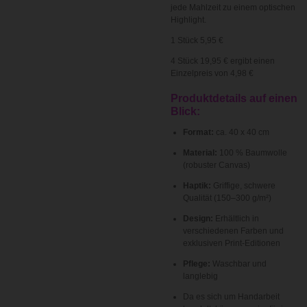
jede Mahlzeit zu einem optischen
Highlight.
1 Stück 5,95 €
4 Stück 19,95 € ergibt einen
Einzelpreis von 4,98 €
Produktdetails auf einen
Blick:
Format:
ca. 40 x 40 cm
Material:
100 % Baumwolle
(robuster Canvas)
Haptik:
Griffige, schwere
Qualität (150–300 g/m²)
Design:
Erhältlich in
verschiedenen Farben und
exklusiven Print-Editionen
Pflege:
Waschbar und
langlebig
Da es sich um Handarbeit