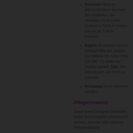
Trocknen:
Nicht im
Wäschetrockner trocknen.
Wir empfehlen, die
Servietten im feuchten
Zustand in Form zu ziehen
und an der Luft zu
trocknen.
Bügeln:
Baumwoll-Canvas
verträgt Hitze gut. Bügeln
bei mittlerer bis hoher Hitze
(bis 200 °C) glättet die
Struktur perfekt.
Tipp:
Von
links bügeln, um Prints zu
schonen.
Reinigung:
Nicht chemisch
reinigen.
Pflegehinweise
Damit deine Designer-Servietten
lange Zeit formstabil und farbecht
bleiben, beachte bitte folgende
Pflegeanleitung: