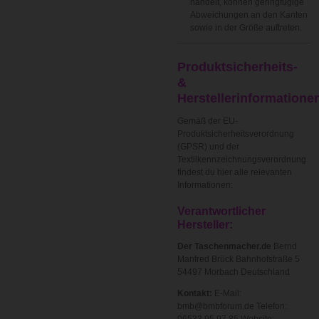
handelt, können geringfügige
Abweichungen an den Kanten
sowie in der Größe auftreten.
Produktsicherheits-
&
Herstellerinformatione
Gemäß der EU-
Produktsicherheitsverordnung
(GPSR) und der
Textilkennzeichnungsverordnung
findest du hier alle relevanten
Informationen:
Verantwortlicher
Hersteller:
Der Taschenmacher.de
Bernd
Manfred Brück Bahnhofstraße 5
54497 Morbach Deutschland
Kontakt:
E-Mail:
bmb@bmbforum.de Telefon:
06533 95 97 85 Website: