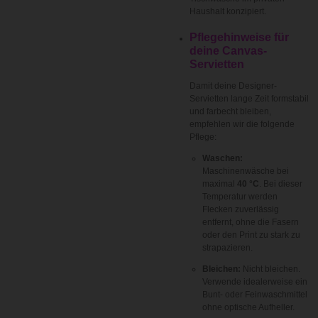
Haushalt konzipiert.
Pflegehinweise für
deine Canvas-
Servietten
Damit deine Designer-
Servietten lange Zeit formstabil
und farbecht bleiben,
empfehlen wir die folgende
Pflege:
Waschen:
Maschinenwäsche bei
maximal
40 °C
. Bei dieser
Temperatur werden
Flecken zuverlässig
entfernt, ohne die Fasern
oder den Print zu stark zu
strapazieren.
Bleichen:
Nicht bleichen.
Verwende idealerweise ein
Bunt- oder Feinwaschmittel
ohne optische Aufheller.