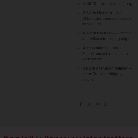
🧺
40 °C
– Normalwaschgang
🚫
Nicht bleichen
– Keine
Chlor- oder Sauerstoffbleiche
verwenden
📯
Nicht trocknen
– Nicht für
den Wäschetrockner geeignet
🔥
Heiß bügeln
– Bügeln bis
200 °C möglich (am besten
leicht feucht)
❌
Nicht chemisch reinigen
–
Keine Trockenreinigung
möglich
T
T
T
T
e
e
e
e
i
i
i
i
l
l
l
l
e
e
e
e
n
n
n
n
Hinweis für Städte, Gemeinden und öffentliche Einrichtungen