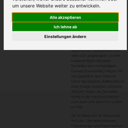
um unsere Website weiter zu entwickeln.
In den
Alle akzeptieren
Warenkorb
Ich lehne ab
Einstellungen ändern
Nachhaltige Eleganz für deinen
gedeckten Tisch.
Verzichte auf Einwegartikel und
setze auf Langlebigkeit. Unsere
handgefertigten Designer-
Servietten aus hochwertigem
Canvas (Baumwolle) bringen Stil
und Qualität in dein Zuhause.
Durch die schwere Stoffqualität (je
nach Design zwischen 150g und
300g/m²) liegen die Servietten
wertig in der Hand und bleiben
auch nach dem Waschen perfekt
in Form.
Ob im Alltag oder für besondere
Anlässe – die verschiedenen
Farbvarianten und Prints machen