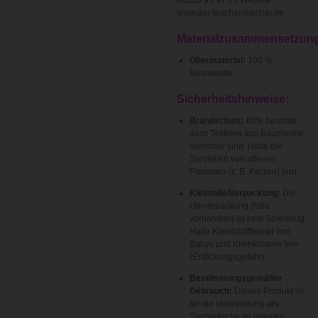
www.der-taschenmacher.de
Materialzusammensetzun
Obermaterial:
100 %
Baumwolle
Sicherheitshinweise:
Brandschutz:
Bitte beachte,
dass Textilien aus Baumwolle
brennbar sind. Halte die
Servietten von offenen
Flammen (z. B. Kerzen) fern.
Kleinteile/Verpackung:
Die
Umverpackung (falls
vorhanden) ist kein Spielzeug.
Halte Kunststoffbeutel von
Babys und Kleinkindern fern
(Erstickungsgefahr).
Bestimmungsgemäßer
Gebrauch:
Dieses Produkt ist
für die Verwendung als
Tischwäsche im privaten