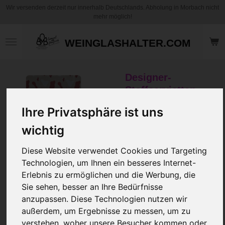
Wir versenden derzeit nur innerhalb Deutschlands. Abholung in Morbach nicht
Zum
mehr möglich!
Hauptinhalt
springen
WEINGLASHALTER.COM
Designer-
Stoffservietten
"Camo" aus
Ihre Privatsphäre ist uns
Canvas (40 x 40
cm)
wichtig
ab 4,98 €
Diese Website verwendet Cookies und Targeting
Technologien, um Ihnen ein besseres Internet-
5,95 €
Erlebnis zu ermöglichen und die Werbung, die
zzgl.
Versandkosten
Sie sehen, besser an Ihre Bedürfnisse
anzupassen. Diese Technologien nutzen wir
Stück
außerdem, um Ergebnisse zu messen, um zu
verstehen, woher unsere Besucher kommen oder