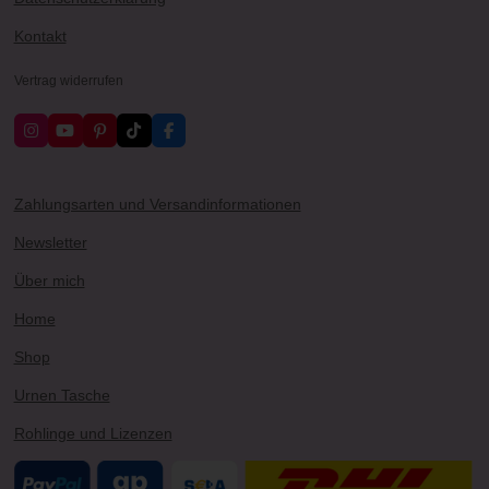
Kontakt
Vertrag widerrufen
I
Y
P
T
F
n
o
i
i
a
s
u
n
k
c
t
T
t
T
e
a
u
e
o
b
Zahlungsarten und Versandinformationen
g
b
r
k
o
r
e
e
o
Newsletter
a
s
k
m
t
Über mich
Home
Shop
Urnen Tasche
Rohlinge und Lizenzen