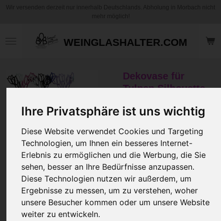
Wir versenden derzeit nur innerhalb Deutschlands. Abholung in Morbach nicht
Zum
mehr möglich!
Hauptinhalt
springen
WEINGLASHALTER.COM
Dekovase für
Tulpen Silhouette
(PLA, biologisch
Ihre Privatsphäre ist uns wichtig
abbaubar)
Diese Website verwendet Cookies und Targeting
5,95 €
Technologien, um Ihnen ein besseres Internet-
Erlebnis zu ermöglichen und die Werbung, die Sie
Größe
sehen, besser an Ihre Bedürfnisse anzupassen.
Diese Technologien nutzen wir außerdem, um
Ergebnisse zu messen, um zu verstehen, woher
Farbe
unsere Besucher kommen oder um unsere Website
weiter zu entwickeln.