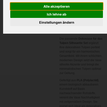
Alle akzeptieren
In den
Ich lehne ab
Warenkorb
Einstellungen ändern
Artikelnummer:
TPT
Die passende
Dekovase für das
Tulpen Silhouette Set
ergänzt
Ihre dekorativen Tulpen perfekt
und sorgt für ein harmonisches
Gesamtbild. Mit ihrem schlichten,
modernen Design setzt die Vase
stilvolle Akzente und bringt die
minimalistischen Tulpen optimal
zur Geltung.
Gefertigt aus
PLA (Polylactid)
,
einem biologisch abbaubaren
Kunststoff auf Basis
nachwachsender Rohstoffe,
vereint die Vase Nachhaltigkeit
mit zeitgemäßem Design. Sie
eignet sich ideal als dekoratives