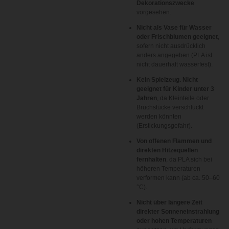
Dekorationszwecke
vorgesehen.
Nicht als Vase für Wasser
oder Frischblumen geeignet
,
sofern nicht ausdrücklich
anders angegeben (PLA ist
nicht dauerhaft wasserfest).
Kein Spielzeug. Nicht
geeignet für Kinder unter 3
Jahren
, da Kleinteile oder
Bruchstücke verschluckt
werden könnten
(Erstickungsgefahr).
Von offenen Flammen und
direkten Hitzequellen
fernhalten
, da PLA sich bei
höheren Temperaturen
verformen kann (ab ca. 50–60
°C).
Nicht über längere Zeit
direkter Sonneneinstrahlung
oder hohen Temperaturen