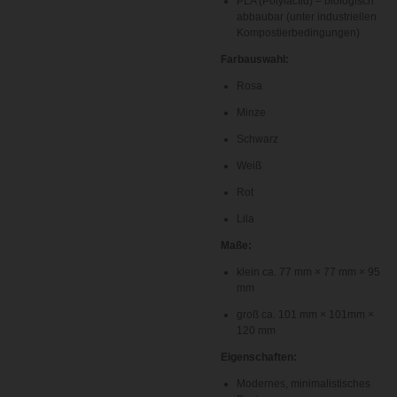
PLA (Polylactid) – biologisch
abbaubar (unter industriellen
Kompostierbedingungen)
Farbauswahl:
Rosa
Minze
Schwarz
Weiß
Rot
Lila
Maße:
klein ca. 77 mm × 77 mm × 95
mm
groß ca. 101 mm × 101mm ×
120 mm
Eigenschaften:
Modernes, minimalistisches