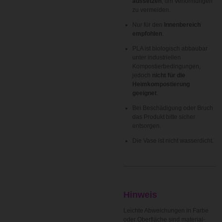
aussetzen
, um Verformungen
zu vermeiden.
Nur für den
Innenbereich
empfohlen
.
PLA ist biologisch abbaubar
unter industriellen
Kompostierbedingungen,
jedoch
nicht für die
Heimkompostierung
geeignet
.
Bei Beschädigung oder Bruch
das Produkt bitte sicher
entsorgen.
Die Vase ist nicht wasserdicht.
Hinweis
Leichte Abweichungen in Farbe
oder Oberfläche sind material-