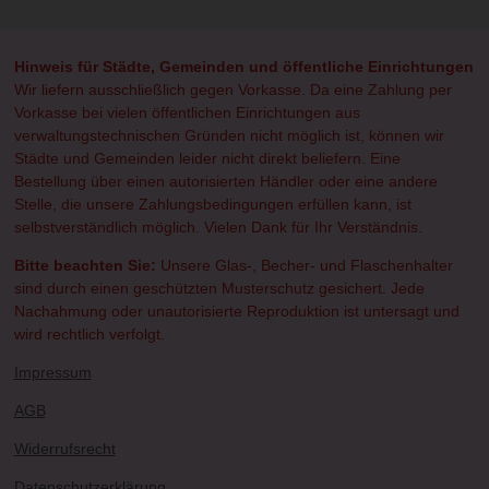
e
e
e
e
n
n
n
n
Hinweis für Städte, Gemeinden und öffentliche Einrichtungen
Wir liefern ausschließlich gegen Vorkasse. Da eine Zahlung per
Vorkasse bei vielen öffentlichen Einrichtungen aus
verwaltungstechnischen Gründen nicht möglich ist, können wir
Städte und Gemeinden leider nicht direkt beliefern. Eine
Bestellung über einen autorisierten Händler oder eine andere
Stelle, die unsere Zahlungsbedingungen erfüllen kann, ist
selbstverständlich möglich. Vielen Dank für Ihr Verständnis.
Bitte beachten Sie:
Unsere Glas-, Becher- und Flaschenhalter
sind durch einen geschützten Musterschutz gesichert. Jede
Nachahmung oder unautorisierte Reproduktion ist untersagt und
wird rechtlich verfolgt.
Impressum
AGB
Widerrufsrecht
Datenschutzerklärung