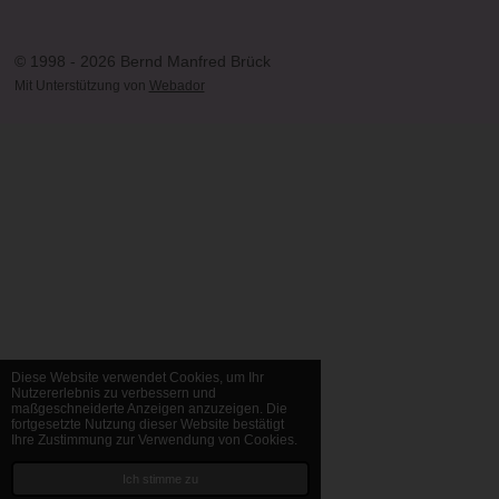
© 1998 - 2026 Bernd Manfred Brück
Mit Unterstützung von
Webador
Diese Website verwendet Cookies, um Ihr
Nutzererlebnis zu verbessern und
maßgeschneiderte Anzeigen anzuzeigen. Die
fortgesetzte Nutzung dieser Website bestätigt
Ihre Zustimmung zur Verwendung von Cookies.
Ich stimme zu