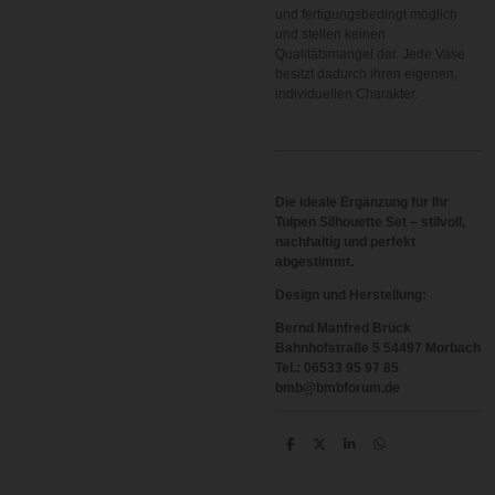
und fertigungsbedingt möglich
und stellen keinen
Qualitätsmangel dar. Jede Vase
besitzt dadurch ihren eigenen,
individuellen Charakter.
Die ideale Ergänzung für Ihr
Tulpen Silhouette Set – stilvoll,
nachhaltig und perfekt
abgestimmt.
Design und Herstellung:
Bernd Manfred Brück
Bahnhofstraße 5 54497 Morbach
Tel.: 06533 95 97 85
bmb@bmbforum.de
T
T
T
T
e
e
e
e
i
i
i
i
l
l
l
l