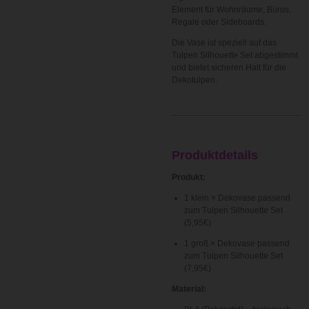
Element für Wohnräume, Büros,
Regale oder Sideboards.
Die Vase ist speziell auf das
Tulpen Silhouette Set abgestimmt
und bietet sicheren Halt für die
Dekotulpen.
Produktdetails
Produkt:
1 klein × Dekovase passend
zum Tulpen Silhouette Set
(5,95€)
1 groß × Dekovase passend
zum Tulpen Silhouette Set
(7,95€)
Material: