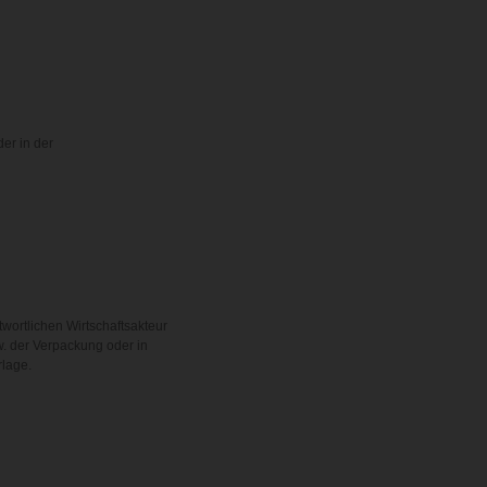
der in der
twortlichen Wirtschaftsakteur
. der Verpackung oder in
rlage.