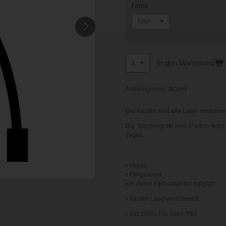
Farbe
In den Warenkorb
Artikelnummer:
RGHH
Die Kanten sind alle Laser
verschwe
Die Taschengriffe sind 4*40cm ferti
Tagen.
• Vegan
• Pflegeleicht
• in vielen Farbvarianten möglich
• Kanten Laserverschweißt
• aus 100% Filz 3mm (PE)