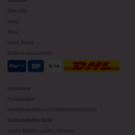
m
t
Über mich
Home
Shop
Urnen Tasche
Rohlinge und Lizenzen
Erklärvideos
Produktvideos
Herstellerangaben
⚠
Produktsicherheit
⚠
GPSR
Größentabellen Textil
Unsere Marken / Labels / Adressen