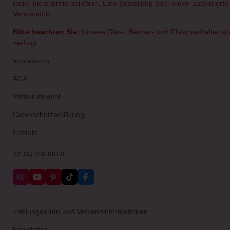
leider nicht direkt beliefern. Eine Bestellung über einen autorisie
Verständnis.
Bitte beachten Sie:
Unsere Glas-, Becher- und Flaschenhalter sin
verfolgt.
Impressum
AGB
Widerrufsrecht
Datenschutzerklärung
Kontakt
Vertrag widerrufen
I
Y
P
T
F
n
o
i
i
a
s
u
n
k
c
t
T
t
T
e
a
u
e
o
b
Zahlungsarten und Versandinformationen
g
b
r
k
o
r
e
e
o
Newsletter
a
s
k