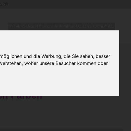
lich!
WIR VERSENDEN DERZEIT NUR INNERHALB DEUTSCHLANDS.
möglichen und die Werbung, die Sie sehen, besser
nge / Taschengriffe genäht
u verstehen, woher unsere Besucher kommen oder
lage aus Filz /
ial / 4x40cm in
en Farben