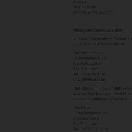
Material:
Textilfilz Vegan
100%PL Dicke: ca. 3mm
Details zur Produktsicherheit
Verantwortlich für dieses Produkt ist 
EU ansässige Wirtschaftsakteur:
Der Taschenmacher
Bernd Manfred Brück
Bahnhofstraße 5
54497 Morbach
Tel.: 06533 95 97 85
bmb@bmbforum.de
Du findest den für das Produkt veran
auch auf dem jeweiligen Produkt bzw
einer dem Produkt beigefügten Unte
Hersteller:
Bernd Manfred Brück
Bahnhostraße 5
54497 Morbach
Tel.: 06533 / 95 97 85