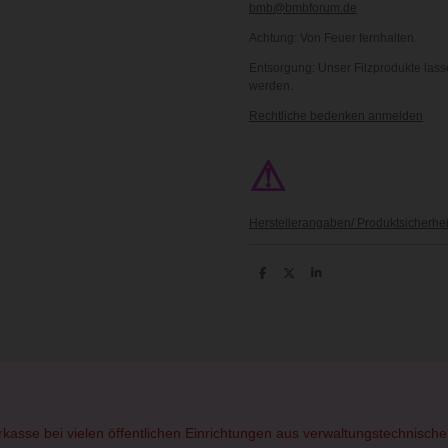
bmb@bmbforum.de
Achtung: Von Feuer fernhalten.
Entsorgung: Unser Filzprodukte lasse
werden.
Rechtliche bedenken anmelden
⚠
Herstellerangaben/ Produktsicherhei
T
T
T
e
e
e
i
i
i
l
l
l
e
e
e
n
n
n
orkasse bei vielen öffentlichen Einrichtungen aus verwaltungstechnisc