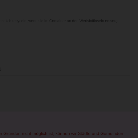
n sich recyceln, wenn sie im Container an den Wertstoffinseln entsorgt
t
hen Gründen nicht möglich ist, können wir Städte und Gemeinden