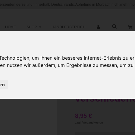
versenden derzeit nur innerhalb Deutschlands. Abholung in Morbach nicht mehr mög
HOME
SHOP
HÄNDLERBEREICH
chnologien, um Ihnen ein besseres Internet-Erlebnis zu er
1 Paar Rohli
gien nutzen wir außerdem, um Ergebnisse zu messen, um z
mit Kordelein
Arbeitsmater
ern
verschieden
8,95 €
zzgl.
Versandkosten