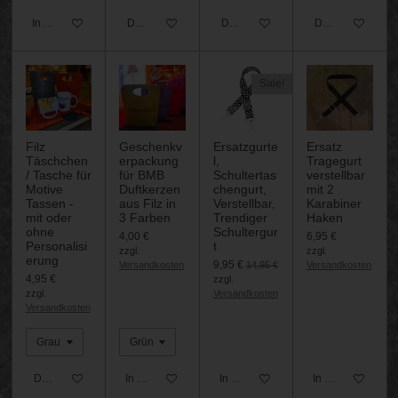
In den Warenkorb
Details anzeigen
Details anzeigen
Details anzeigen
Sale!
Filz
Geschenkv
Ersatzgurte
Ersatz
Täschchen
erpackung
l,
Tragegurt
/ Tasche für
für BMB
Schultertas
verstellbar
Motive
Duftkerzen
chengurt,
mit 2
Tassen -
aus Filz in
Verstellbar,
Karabiner
mit oder
3 Farben
Trendiger
Haken
ohne
Schultergur
4,00 €
6,95 €
Personalisi
t
zzgl.
zzgl.
erung
9,95 €
Versandkosten
14,95 €
Versandkosten
4,95 €
zzgl.
zzgl.
Versandkosten
Versandkosten
Details anzeigen
In den Warenkorb
In den Warenkorb
In den Warenkor