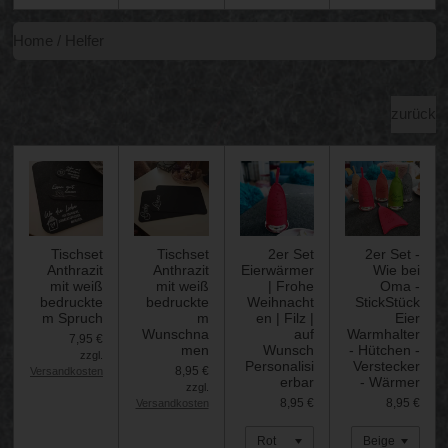
Home / Helfer
zurück
Tischset
Tischset
2er Set
2er Set -
Anthrazit
Anthrazit
Eierwärmer
Wie bei
mit weiß
mit weiß
| Frohe
Oma -
bedruckte
bedruckte
Weihnacht
StickStück
m Spruch
m
en | Filz |
Eier
Wunschna
auf
Warmhalter
7,95 €
men
Wunsch
- Hütchen -
zzgl.
Personalisi
Verstecker
8,95 €
Versandkosten
erbar
- Wärmer
zzgl.
8,95 €
8,95 €
Versandkosten