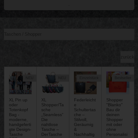
.
Taschen / Shopper
zurück
NEU
NEU
Einzelstück
Bestseller
XL Pin up
XL
Federleicht
Shopper
oder
Shopper/Ta
e
"Blanko"
Totenkopf
sche
Schultertas
Bau dir
Bag -
„Seamless“
che –
deinen
moderne,
Die
Stilvoll,
Shopper
handgeferti
nahtlose
Geräumig
mit oder
gte Design-
Tasche –
&
ohne
Tasche
DerTasche
Nachhaltig
Personalisi