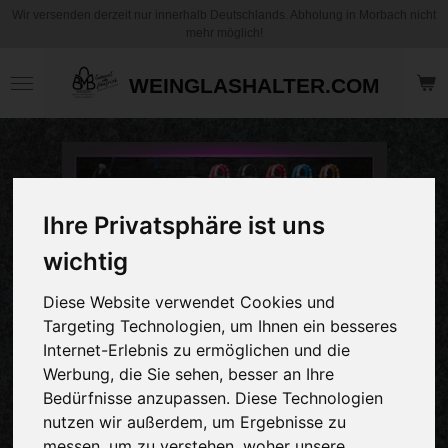
Wir versenden derzeit nur innerhalb Deutschlands. Abholung in Morbach nicht
Zum
mehr möglich!
Hauptinhalt
springen
WEINGLASHALTER.COM
Ihre Privatsphäre ist uns
wichtig
Diese Website verwendet Cookies und
Targeting Technologien, um Ihnen ein besseres
Internet-Erlebnis zu ermöglichen und die
Werbung, die Sie sehen, besser an Ihre
Bedürfnisse anzupassen. Diese Technologien
nutzen wir außerdem, um Ergebnisse zu
messen, um zu verstehen, woher unsere