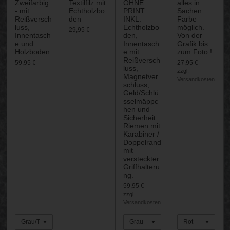
Zweifarbig
Textilfilz mit
OHNE
alles in
- mit
Echtholzbo
PRINT
Sachen
Reißversch
den
INKL.
Farbe
luss,
Echtholzbo
möglich.
29,95 €
Innentasch
den,
Von der
e und
Innentasch
Grafik bis
Holzboden
e mit
zum Foto !
Reißversch
59,95 €
27,95 €
luss,
zzgl.
Magnetver
Versandkosten
schluss,
Geld/Schlü
sselmäppc
hen und
Sicherheit
Riemen mit
Karabiner /
Doppelrand
mit
versteckter
Griffhalteru
ng.
59,95 €
zzgl.
Versandkosten