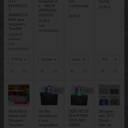
DTF
nmacher.d
mit
erung
BEDRUCK
e - NEUE
Lochmuste
19,95 €
T
VERSION
r
ABWASCH
2025/26
39,95 €
BAR aus
79,95 €
veganem
zzgl.
Textilfilz
Versandkosten
129,95 €
149,95 €
zzgl.
Versandkosten
Details anzeigen
Details anzeigen
In den Warenkorb
Details anzeigen
NEU
NEU
StickStück
Große
DER NEUE
Shopper
Hand und
Handtasch
SHOPPER
inkl. DTF
Shopper
e aus
2025 MIT
Druck -
Taschen -
recyceltem
ODER
Hier ist