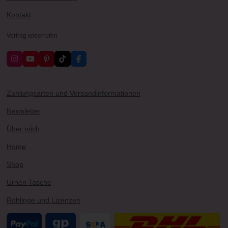
Kontakt
Vertrag widerrufen
I
Y
P
T
F
n
o
i
i
a
s
u
n
k
c
t
T
t
T
e
a
u
e
o
b
Zahlungsarten und Versandinformationen
g
b
r
k
o
r
e
e
o
Newsletter
a
s
k
m
t
Über mich
Home
Shop
Urnen Tasche
Rohlinge und Lizenzen