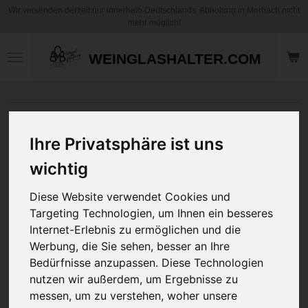
Wir versenden derzeit nur innerhalb Deutschlands. Abholung in Morbach nicht
Zum
mehr möglich!
Hauptinhalt
springen
WEINGLASHALTER.COM
Ihre Privatsphäre ist uns
wichtig
Diese Website verwendet Cookies und
Targeting Technologien, um Ihnen ein besseres
Internet-Erlebnis zu ermöglichen und die
Werbung, die Sie sehen, besser an Ihre
Bedürfnisse anzupassen. Diese Technologien
nutzen wir außerdem, um Ergebnisse zu
messen, um zu verstehen, woher unsere