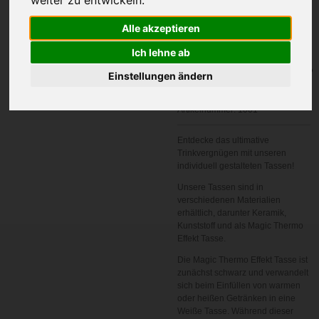
Alle akzeptieren
Ich lehne ab
In den
Einstellungen ändern
Warenkorb
Artikelnummer:
1001
Entdecke das ultimative
Trinkvergnügen mit unseren
individuell gestalteten Tassen!
Unsere Tassen sind in
verschiedenen Materialien
erhältlich, darunter Keramik,
Kunststoff und als Magic Thermo
Effekt Tasse.
Die Magic Thermo Effekt Tasse ist
zunächst schwarz und verwandelt
sich beim Einfüllen von warmen
oder heißen Getränken in eine
Weiße Tasse. Während dieser