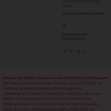
auf dem Wertstoffhof entsorgt
werden.
Rechtliche bedenken anmelden
⚠
Herstellerangaben/
Produktsicherheit
T
T
T
T
e
e
e
e
i
i
i
i
l
l
l
l
e
e
e
e
n
n
n
n
Hinweis für Städte, Gemeinden und öffentliche Einrichtungen
Wir liefern ausschließlich gegen Vorkasse. Da eine Zahlung per
Vorkasse bei vielen öffentlichen Einrichtungen aus
verwaltungstechnischen Gründen nicht möglich ist, können wir
Städte und Gemeinden leider nicht direkt beliefern. Eine
Bestellung über einen autorisierten Händler oder eine andere
Stelle, die unsere Zahlungsbedingungen erfüllen kann, ist