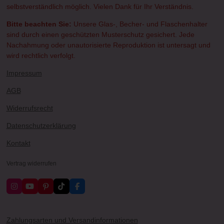
selbstverständlich möglich. Vielen Dank für Ihr Verständnis.
Bitte beachten Sie:
Unsere Glas-, Becher- und Flaschenhalter
sind durch einen geschützten Musterschutz gesichert. Jede
Nachahmung oder unautorisierte Reproduktion ist untersagt und
wird rechtlich verfolgt.
Impressum
AGB
Widerrufsrecht
Datenschutzerklärung
Kontakt
Vertrag widerrufen
I
Y
P
T
F
n
o
i
i
a
s
u
n
k
c
t
T
t
T
e
a
u
e
o
b
Zahlungsarten und Versandinformationen
g
b
r
k
o