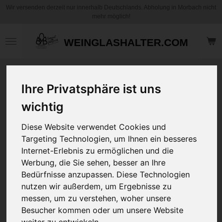
Wir versenden derzeit nur innerhalb Deutschlands. Abholung in Morbach nicht
Zum
mehr möglich!
Hauptinhalt
springen
WEINGLASHALTER.COM
Motiv Kaffee
Ihre Privatsphäre ist uns
Becher / Tasse -
Phantasie Flower
wichtig
Panda -
Personalisierbar
Diese Website verwendet Cookies und
Targeting Technologien, um Ihnen ein besseres
Internet-Erlebnis zu ermöglichen und die
12,95 €
zzgl.
Versandkosten
Werbung, die Sie sehen, besser an Ihre
Bedürfnisse anzupassen. Diese Technologien
nutzen wir außerdem, um Ergebnisse zu
Art
messen, um zu verstehen, woher unsere
Besucher kommen oder um unsere Website
Ihre Wunschname
weiter zu entwickeln.