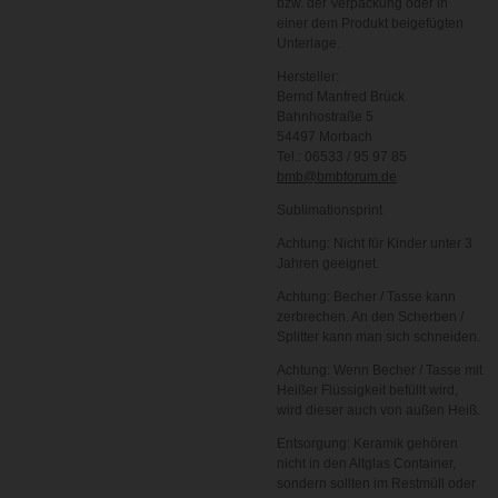
bzw. der Verpackung oder in
einer dem Produkt beigefügten
Unterlage.
Hersteller:
Bernd Manfred Brück
Bahnhostraße 5
54497 Morbach
Tel.: 06533 / 95 97 85
bmb@bmbforum.de
Sublimationsprint
Achtung: Nicht für Kinder unter 3
Jahren geeignet.
Achtung: Becher / Tasse kann
zerbrechen. An den Scherben /
Splitter kann man sich schneiden.
Achtung: Wenn Becher / Tasse mit
Heißer Flüssigkeit befüllt wird,
wird dieser auch von außen Heiß.
Entsorgung: Keramik gehören
nicht in den Altglas Container,
sondern sollten im Restmüll oder