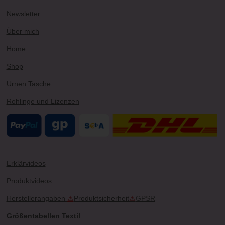
r
e
e
o
Newsletter
a
s
k
m
t
Über mich
Home
Shop
Urnen Tasche
Rohlinge und Lizenzen
Erklärvideos
Produktvideos
Herstellerangaben
⚠
Produktsicherheit
⚠
GPSR
Größentabellen Textil