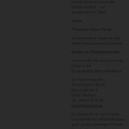
Verwandlung wird auch das
Design sichtbar – ein
wunderschöner Effekt.
Motive:
"Phantasie Flower Panda"
Du kannst diese Tasse mit oder
ohne Personalisierung bestellen.
Details zur Produktsicherheit
Verantwortlich für dieses Produkt
ist der in der
EU ansässige Wirtschaftsakteur:
Der Taschenmacher
Bernd Manfred Brück
Bahnhofstraße 5
54497 Morbach
Tel.: 06533 95 97 85
bmb@bmbforum.de
Du findest den für das Produkt
verantwortlichen Wirtschaftsakteur
auch auf dem jeweiligen Produkt