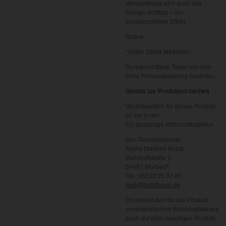
Verwandlung wird auch das
Design sichtbar – ein
wunderschöner Effekt.
Motive:
"Süßer Zebra Mädchen"
Du kannst diese Tasse mit oder
ohne Personalisierung bestellen.
Details zur Produktsicherheit
Verantwortlich für dieses Produkt
ist der in der
EU ansässige Wirtschaftsakteur:
Der Taschenmacher
Bernd Manfred Brück
Bahnhofstraße 5
54497 Morbach
Tel.: 06533 95 97 85
bmb@bmbforum.de
Du findest den für das Produkt
verantwortlichen Wirtschaftsakteur
auch auf dem jeweiligen Produkt