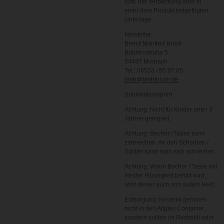
bzw. der Verpackung oder in
einer dem Produkt beigefügten
Unterlage.
Hersteller:
Bernd Manfred Brück
Bahnhostraße 5
54497 Morbach
Tel.: 06533 / 95 97 85
bmb@bmbforum.de
Sublimationsprint
Achtung: Nicht für Kinder unter 3
Jahren geeignet.
Achtung: Becher / Tasse kann
zerbrechen. An den Scherben /
Splitter kann man sich schneiden.
Achtung: Wenn Becher / Tasse mit
Heißer Flüssigkeit befüllt wird,
wird dieser auch von außen Heiß.
Entsorgung: Keramik gehören
nicht in den Altglas Container,
sondern sollten im Restmüll oder