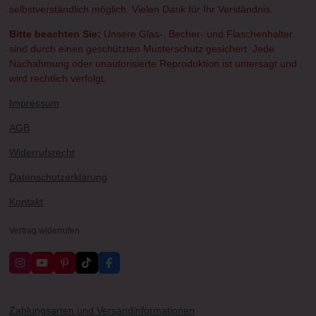
selbstverständlich möglich. Vielen Dank für Ihr Verständnis.
Bitte beachten Sie:
Unsere Glas-, Becher- und Flaschenhalter
sind durch einen geschützten Musterschutz gesichert. Jede
Nachahmung oder unautorisierte Reproduktion ist untersagt und
wird rechtlich verfolgt.
Impressum
AGB
Widerrufsrecht
Datenschutzerklärung
Kontakt
Vertrag widerrufen
I
Y
P
T
F
n
o
i
i
a
s
u
n
k
c
t
T
t
T
e
a
u
e
o
b
Zahlungsarten und Versandinformationen
g
b
r
k
o