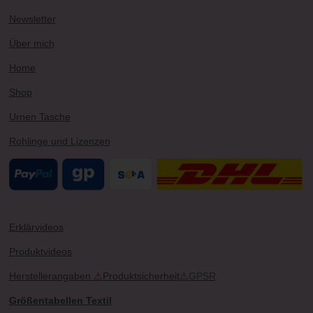
r
e
e
o
Newsletter
a
s
k
m
t
Über mich
Home
Shop
Urnen Tasche
Rohlinge und Lizenzen
Erklärvideos
Produktvideos
Herstellerangaben
⚠
Produktsicherheit
⚠
GPSR
Größentabellen Textil