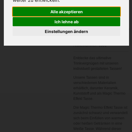
Alle akzeptieren
Ich lehne ab
In den
Einstellungen ändern
Warenkorb
Artikelnummer:
1001
Entdecke das ultimative
Trinkvergnügen mit unseren
individuell gestalteten Tassen!
Unsere Tassen sind in
verschiedenen Materialien
erhältlich, darunter Keramik,
Kunststoff und als Magic Thermo
Effekt Tasse.
Die Magic Thermo Effekt Tasse ist
zunächst schwarz und verwandelt
sich beim Einfüllen von warmen
oder heißen Getränken in eine
Weiße Tasse. Während dieser