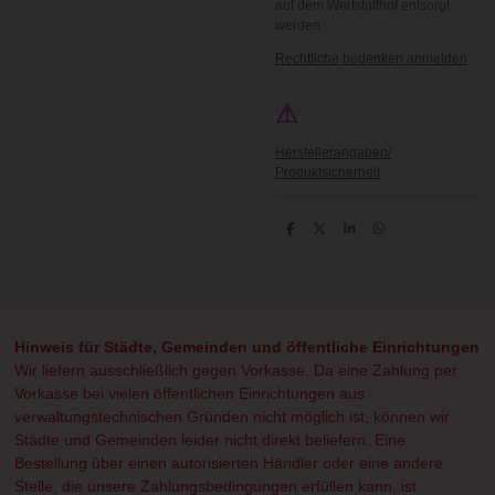
auf dem Wertstoffhof entsorgt
werden.
Rechtliche bedenken anmelden
⚠
Herstellerangaben/
Produktsicherheit
T
T
T
T
e
e
e
e
i
i
i
i
l
l
l
l
e
e
e
e
n
n
n
n
Hinweis für Städte, Gemeinden und öffentliche Einrichtungen
Wir liefern ausschließlich gegen Vorkasse. Da eine Zahlung per
Vorkasse bei vielen öffentlichen Einrichtungen aus
verwaltungstechnischen Gründen nicht möglich ist, können wir
Städte und Gemeinden leider nicht direkt beliefern. Eine
Bestellung über einen autorisierten Händler oder eine andere
Stelle, die unsere Zahlungsbedingungen erfüllen kann, ist