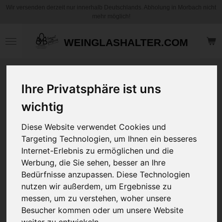
Wir versenden derzeit nur innerhalb Deutschlands. Abholung in Morbach nicht
Zum
mehr möglich!
Hauptinhalt
springen
WEINGLASHALTER.COM
Motiv Kinder Tasse
Ihre Privatsphäre ist uns
/ Becher - Süßes
Zebra Mädchen -
wichtig
mit und ohne
Personalisierung
Diese Website verwendet Cookies und
Targeting Technologien, um Ihnen ein besseres
Internet-Erlebnis zu ermöglichen und die
12,95 €
zzgl.
Versandkosten
Werbung, die Sie sehen, besser an Ihre
Bedürfnisse anzupassen. Diese Technologien
nutzen wir außerdem, um Ergebnisse zu
Art
messen, um zu verstehen, woher unsere
Besucher kommen oder um unsere Website
Ihre Wunschname
weiter zu entwickeln.