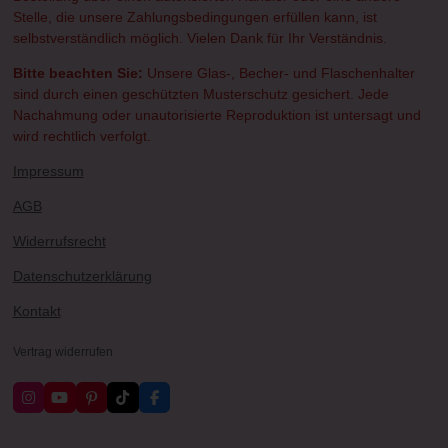
Stelle, die unsere Zahlungsbedingungen erfüllen kann, ist
selbstverständlich möglich. Vielen Dank für Ihr Verständnis.
Bitte beachten Sie:
Unsere Glas-, Becher- und Flaschenhalter
sind durch einen geschützten Musterschutz gesichert. Jede
Nachahmung oder unautorisierte Reproduktion ist untersagt und
wird rechtlich verfolgt.
Impressum
AGB
Widerrufsrecht
Datenschutzerklärung
Kontakt
Vertrag widerrufen
I
Y
P
T
F
n
o
i
i
a
s
u
n
k
c
t
T
t
T
e