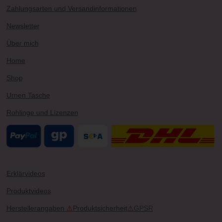
a
u
e
o
b
Zahlungsarten und Versandinformationen
g
b
r
k
o
r
e
e
o
Newsletter
a
s
k
m
t
Über mich
Home
Shop
Urnen Tasche
Rohlinge und Lizenzen
Erklärvideos
Produktvideos
Herstellerangaben
⚠
Produktsicherheit
⚠
GPSR