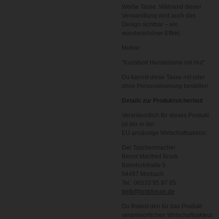
Weiße Tasse. Während dieser
Verwandlung wird auch das
Design sichtbar – ein
wunderschöner Effekt.
Motive:
"Kunstvoll Hundedame mit Hut"
Du kannst diese Tasse mit oder
ohne Personalisierung bestellen.
Details zur Produktsicherheit
Verantwortlich für dieses Produkt
ist der in der
EU ansässige Wirtschaftsakteur:
Der Taschenmacher
Bernd Manfred Brück
Bahnhofstraße 5
54497 Morbach
Tel.: 06533 95 97 85
bmb@bmbforum.de
Du findest den für das Produkt
verantwortlichen Wirtschaftsakteur