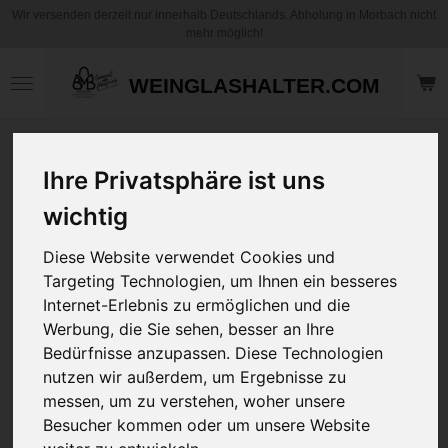
Wir versenden derzeit nur innerhalb Deutschlands. Abholung in Morbach nicht
Zum
mehr möglich!
Hauptinhalt
springen
WEINGLASHALTER.COM
Motiv Kaffee
Ihre Privatsphäre ist uns
Becher / Tasse -
Kunstvoll
wichtig
Hundedame mit
Hut - mit und ohne
Diese Website verwendet Cookies und
Personalisierung
Targeting Technologien, um Ihnen ein besseres
Internet-Erlebnis zu ermöglichen und die
Werbung, die Sie sehen, besser an Ihre
13,95 €
zzgl.
Versandkosten
Bedürfnisse anzupassen. Diese Technologien
nutzen wir außerdem, um Ergebnisse zu
messen, um zu verstehen, woher unsere
Art
Besucher kommen oder um unsere Website