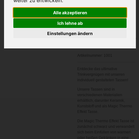
weiter zu entwickeln.
Ihre Wunschname
Alle akzeptieren
Ich lehne ab
Einstellungen ändern
In den
Warenkorb
Artikelnummer:
1001
Entdecke das ultimative
Trinkvergnügen mit unseren
individuell gestalteten Tassen!
Unsere Tassen sind in
verschiedenen Materialien
erhältlich, darunter Keramik,
Kunststoff und als Magic Thermo
Effekt Tasse.
Die Magic Thermo Effekt Tasse ist
zunächst schwarz und verwandelt
sich beim Einfüllen von warmen
oder heißen Getränken in eine