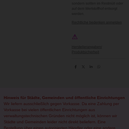
sondern sollten im Restmüll oder
auf dem Wertstoffhof entsorgt
werden.
Rechtliche bedenken anmelden
⚠
Herstellerangaben/
Produktsicherheit
T
T
T
T
e
e
e
e
i
i
i
i
l
l
l
l
e
e
e
e
n
n
n
n
Hinweis für Städte, Gemeinden und öffentliche Einrichtungen
Wir liefern ausschließlich gegen Vorkasse. Da eine Zahlung per
Vorkasse bei vielen öffentlichen Einrichtungen aus
verwaltungstechnischen Gründen nicht möglich ist, können wir
Städte und Gemeinden leider nicht direkt beliefern. Eine
Bestellung über einen autorisierten Händler oder eine andere