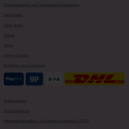
a
u
e
o
b
Zahlungsarten und Versandinformationen
g
b
r
k
o
r
e
e
o
Newsletter
a
s
k
m
t
Über mich
Home
Shop
Urnen Tasche
Rohlinge und Lizenzen
Erklärvideos
Produktvideos
Herstellerangaben
⚠
Produktsicherheit
⚠
GPSR