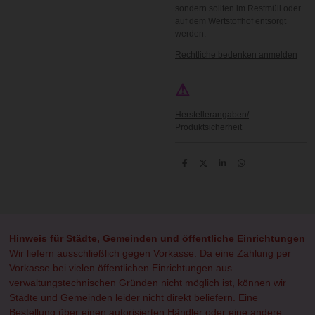
sondern sollten im Restmüll oder
auf dem Wertstoffhof entsorgt
werden.
Rechtliche bedenken anmelden
⚠
Herstellerangaben/
Produktsicherheit
T
T
T
T
e
e
e
e
i
i
i
i
l
l
l
l
e
e
e
e
n
n
n
n
Hinweis für Städte, Gemeinden und öffentliche Einrichtungen
Wir liefern ausschließlich gegen Vorkasse. Da eine Zahlung per
Vorkasse bei vielen öffentlichen Einrichtungen aus
verwaltungstechnischen Gründen nicht möglich ist, können wir
Städte und Gemeinden leider nicht direkt beliefern. Eine
Bestellung über einen autorisierten Händler oder eine andere