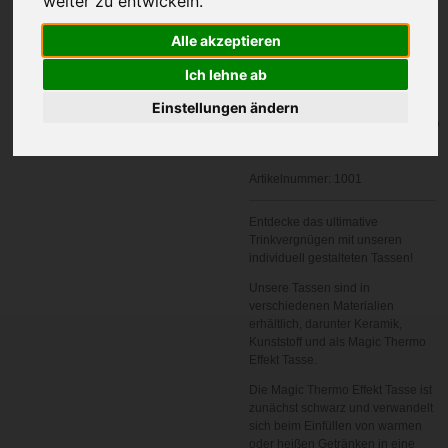
weiter zu entwickeln.
Ihre Wunschname
Alle akzeptieren
Ich lehne ab
Einstellungen ändern
In den
Warenkorb
Artikelnummer:
1001
Entdecke das ultimative
Trinkvergnügen mit unseren
individuell gestalteten Tassen!
Unsere Tassen sind in
verschiedenen Materialien
erhältlich, darunter Keramik,
Kunststoff und als Magic Thermo
Effekt Tasse.
Die Magic Thermo Effekt Tasse ist
zunächst schwarz und verwandelt
sich beim Einfüllen von warmen
oder heißen Getränken in eine