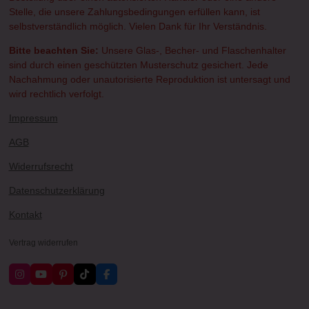
Stelle, die unsere Zahlungsbedingungen erfüllen kann, ist
selbstverständlich möglich. Vielen Dank für Ihr Verständnis.
Bitte beachten Sie:
Unsere Glas-, Becher- und Flaschenhalter
sind durch einen geschützten Musterschutz gesichert. Jede
Nachahmung oder unautorisierte Reproduktion ist untersagt und
wird rechtlich verfolgt.
Impressum
AGB
Widerrufsrecht
Datenschutzerklärung
Kontakt
Vertrag widerrufen
I
Y
P
T
F
n
o
i
i
a
s
u
n
k
c
t
T
t
T
e