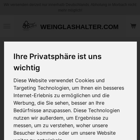
Wir versenden derzeit nur innerhalb Deutschlands. Abholung in Morbach nicht
Zum
mehr möglich!
Hauptinhalt
springen
WEINGLASHALTER.COM
Motiv Kaffee
Ihre Privatsphäre ist uns
Becher / Tasse -
Kunstvoll -
wichtig
Hundegraf - mit
und ohne
Diese Website verwendet Cookies und
Personalisierung
Targeting Technologien, um Ihnen ein besseres
Internet-Erlebnis zu ermöglichen und die
Werbung, die Sie sehen, besser an Ihre
13,95 €
zzgl.
Versandkosten
Bedürfnisse anzupassen. Diese Technologien
nutzen wir außerdem, um Ergebnisse zu
messen, um zu verstehen, woher unsere
Art
Besucher kommen oder um unsere Website