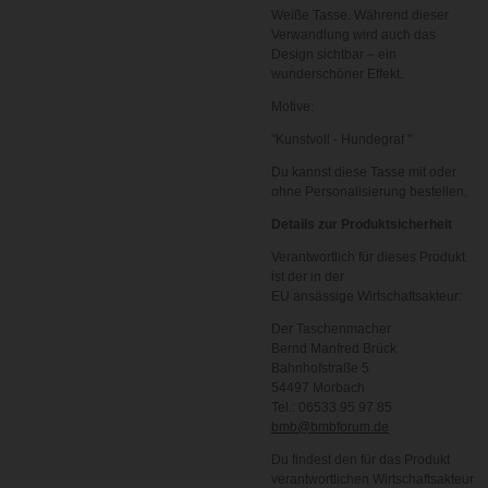
Weiße Tasse. Während dieser
Verwandlung wird auch das
Design sichtbar – ein
wunderschöner Effekt.
Motive:
"Kunstvoll - Hundegraf "
Du kannst diese Tasse mit oder
ohne Personalisierung bestellen.
Details zur Produktsicherheit
Verantwortlich für dieses Produkt
ist der in der
EU ansässige Wirtschaftsakteur:
Der Taschenmacher
Bernd Manfred Brück
Bahnhofstraße 5
54497 Morbach
Tel.: 06533 95 97 85
bmb@bmbforum.de
Du findest den für das Produkt
verantwortlichen Wirtschaftsakteur