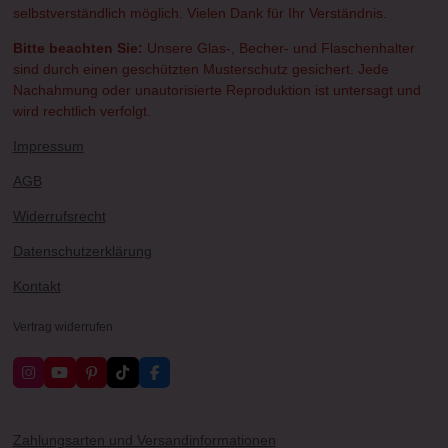
selbstverständlich möglich. Vielen Dank für Ihr Verständnis.
Bitte beachten Sie:
Unsere Glas-, Becher- und Flaschenhalter
sind durch einen geschützten Musterschutz gesichert. Jede
Nachahmung oder unautorisierte Reproduktion ist untersagt und
wird rechtlich verfolgt.
Impressum
AGB
Widerrufsrecht
Datenschutzerklärung
Kontakt
Vertrag widerrufen
I
Y
P
T
F
n
o
i
i
a
s
u
n
k
c
t
T
t
T
e
a
u
e
o
b
Zahlungsarten und Versandinformationen
g
b
r
k
o