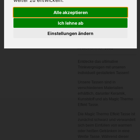
Alle akzeptieren
Ich lehne ab
In den
Einstellungen ändern
Warenkorb
Artikelnummer:
1001
Entdecke das ultimative
Trinkvergnügen mit unseren
individuell gestalteten Tassen!
Unsere Tassen sind in
verschiedenen Materialien
erhältlich, darunter Keramik,
Kunststoff und als Magic Thermo
Effekt Tasse.
Die Magic Thermo Effekt Tasse ist
zunächst schwarz und verwandelt
sich beim Einfüllen von warmen
oder heißen Getränken in eine
Weiße Tasse. Während dieser