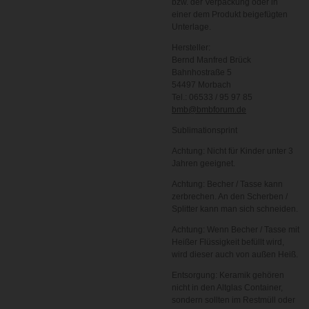
bzw. der Verpackung oder in
einer dem Produkt beigefügten
Unterlage.
Hersteller:
Bernd Manfred Brück
Bahnhostraße 5
54497 Morbach
Tel.: 06533 / 95 97 85
bmb@bmbforum.de
Sublimationsprint
Achtung: Nicht für Kinder unter 3
Jahren geeignet.
Achtung: Becher / Tasse kann
zerbrechen. An den Scherben /
Splitter kann man sich schneiden.
Achtung: Wenn Becher / Tasse mit
Heißer Flüssigkeit befüllt wird,
wird dieser auch von außen Heiß.
Entsorgung: Keramik gehören
nicht in den Altglas Container,
sondern sollten im Restmüll oder