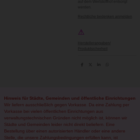
auf dem Wertstoffhof entsorgt
werden.
Rechtliche bedenken anmelden
⚠
Herstellerangaben/
Produktsicherheit
T
T
T
T
e
e
e
e
i
i
i
i
l
l
l
l
e
e
e
e
n
n
n
n
Hinweis für Städte, Gemeinden und öffentliche Einrichtungen
Wir liefern ausschließlich gegen Vorkasse. Da eine Zahlung per
Vorkasse bei vielen öffentlichen Einrichtungen aus
verwaltungstechnischen Gründen nicht möglich ist, können wir
Städte und Gemeinden leider nicht direkt beliefern. Eine
Bestellung über einen autorisierten Händler oder eine andere
Stelle, die unsere Zahlungsbedingungen erfüllen kann, ist