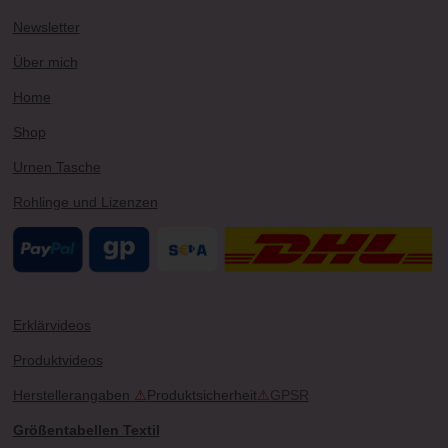
r
e
e
o
Newsletter
a
s
k
m
t
Über mich
Home
Shop
Urnen Tasche
Rohlinge und Lizenzen
Erklärvideos
Produktvideos
Herstellerangaben
⚠
Produktsicherheit
⚠
GPSR
Größentabellen Textil