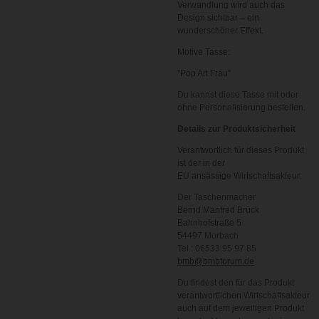
Verwandlung wird auch das
Design sichtbar – ein
wunderschöner Effekt.
Motive Tasse:
"Pop Art Frau"
Du kannst diese Tasse mit oder
ohne Personalisierung bestellen.
Details zur Produktsicherheit
Verantwortlich für dieses Produkt
ist der in der
EU ansässige Wirtschaftsakteur:
Der Taschenmacher
Bernd Manfred Brück
Bahnhofstraße 5
54497 Morbach
Tel.: 06533 95 97 85
bmb@bmbforum.de
Du findest den für das Produkt
verantwortlichen Wirtschaftsakteur
auch auf dem jeweiligen Produkt