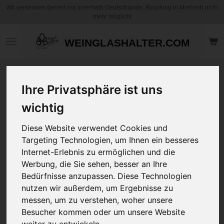
Wir versenden derzeit nur innerhalb Deutschlands. Abholung in Morbach nicht
Zum
mehr möglich!
Hauptinhalt
springen
WEINGLASHALTER.COM
Motiv Kaffee
Ihre Privatsphäre ist uns
Becher / Tasse -
Pop Art Frau - mit
wichtig
und ohne
Personalisierung
Diese Website verwendet Cookies und
Targeting Technologien, um Ihnen ein besseres
Internet-Erlebnis zu ermöglichen und die
12,95 €
zzgl.
Versandkosten
Werbung, die Sie sehen, besser an Ihre
Bedürfnisse anzupassen. Diese Technologien
nutzen wir außerdem, um Ergebnisse zu
Art
messen, um zu verstehen, woher unsere
Besucher kommen oder um unsere Website
Ihre Wunschname
weiter zu entwickeln.